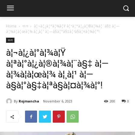
Home
বাংলা
à¦¬à¦¿à¦°à¦¾à¦Ÿ à¦ªà¦°à¦¿à¦®à¦¾à¦¨à§‡ à¦—
à¦¾à¦à¦œà¦¾ à¦¸à¦¹ à¦—à§à¦°à§‡à¦ªà§à¦¤à¦¾à¦°!
বাংলা
à¦¬à¦¿à¦°à¦¾à¦Ÿ
à¦ªà¦°à¦¿à¦®à¦¾à¦¨à§‡ à¦—
à¦¾à¦à¦œà¦¾ à¦¸à¦¹ à¦—
à§à¦°à§‡à¦ªà§à¦¤à¦¾à¦°!
By
Rojmancha
November 6, 2023
200
0