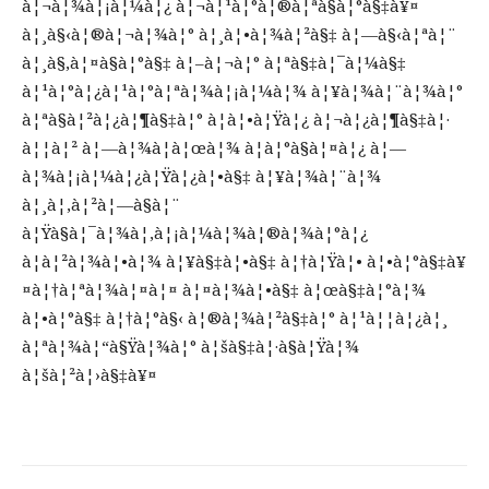
à¦¬à¦¾à¦¡à¦¼à¦¿ à¦¬à¦¹à¦°à¦®à¦ªà§à¦°à§‡à¥¤
à¦¸à§‹à¦®à¦¬à¦¾à¦° à¦¸à¦•à¦¾à¦²à§‡ à¦—à§‹à¦ªà¦¨
à¦¸à§‚à¦¤à§à¦°à§‡ à¦–à¦¬à¦° à¦ªà§‡à¦¯à¦¼à§‡
à¦¹à¦°à¦¿à¦¹à¦°à¦ªà¦¾à¦¡à¦¼à¦¾ à¦¥à¦¾à¦¨à¦¾à¦°
à¦ªà§à¦²à¦¿à¦¶à§‡à¦° à¦à¦•à¦Ÿà¦¿ à¦¬à¦¿à¦¶à§‡à¦·
à¦¦à¦² à¦—à¦¾à¦à¦œà¦¾ à¦­à¦°à§à¦¤à¦¿ à¦—
à¦¾à¦¡à¦¼à¦¿à¦Ÿà¦¿à¦•à§‡ à¦¥à¦¾à¦¨à¦¾
à¦¸à¦‚à¦²à¦—à§à¦¨
à¦Ÿà§à¦¯à¦¾à¦‚à¦¡à¦¼à¦¾à¦®à¦¾à¦°à¦¿
à¦à¦²à¦¾à¦•à¦¾ à¦¥à§‡à¦•à§‡ à¦†à¦Ÿà¦• à¦•à¦°à§‡à¥
¤à¦†à¦ªà¦¾à¦¤à¦¤ à¦¤à¦¾à¦•à§‡ à¦œà§‡à¦°à¦¾
à¦•à¦°à§‡ à¦†à¦°à§‹ à¦®à¦¾à¦²à§‡à¦° à¦¹à¦¦à¦¿à¦¸
à¦ªà¦¾à¦“à§Ÿà¦¾à¦° à¦šà§‡à¦·à§à¦Ÿà¦¾
à¦šà¦²à¦›à§‡à¥¤