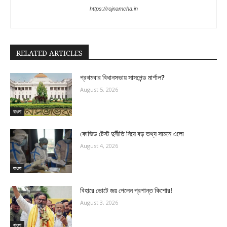
https://rojnamcha.in
RELATED ARTICLES
প্রথমবার বিধানসভায় সাসপেন্ড মার্শাল?
August 5, 2026
বাংলা
কোভিড টেস্ট দুর্নীতি নিয়ে বড় তথ্য সামনে এলো
August 4, 2026
বাংলা
বিহারে ভোটে জয় পেলেন প্রশান্ত কিশোর!
August 3, 2026
বাংলা