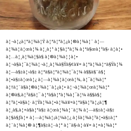
à¦¬à¦¿à¦°à¦¾à¦Ÿ à¦ªà¦°à¦¿à¦®à¦¾à¦¨ à¦—
à¦¾à¦à¦œà¦¾ à¦¸à¦¹ à¦§à¦°à¦¾ à¦ªà§œà¦²à§‹ à¦à¦•
à¦…à¦¸à¦¾à¦§à§ à¦®à¦¾à¦¦à¦•
à¦¬à§à¦¯à¦¾à¦¬à¦¸à¦¾à§Ÿà§€à¥¤ à¦ªà¦¾à¦“à§Ÿà¦¾
à¦—à§‡à¦›à§‡ à¦ªà§à¦°à¦¾à¦¯à¦¼ à§§à§¨à§¦
à¦•à§‡à¦œà¦¿ à¦—à¦¾à¦à¦œà¦¾, à¦¯à¦¾à¦°
à¦†à¦¨à§à¦®à¦¾à¦¨à¦¿à¦• à¦¬à¦¾à¦œà¦¾à¦°
à¦®à§‚à¦²à§à¦¯ à¦ªà§à¦°à¦¾à¦¯à¦¼ à§§à§¦
à¦²à¦•à§à¦· à¦Ÿà¦¾à¦•à¦¾à¥¤à¦ªà§à¦²à¦¿à¦¶
à¦¸à§‚à¦¤à§à¦°à§‡ à¦œà¦¾à¦¨à¦¾ à¦—à§‡à¦›à§‡
à¦§à§ƒà¦¤ à¦—à¦¾à¦¡à¦¼à¦¿ à¦šà¦¾à¦²à¦•à§‡à¦°
à¦¨à¦¾à¦® à¦¶à§‡à¦–à¦° à¦˜à§‹à¦·à¥¤ à¦¤à¦¾à¦°