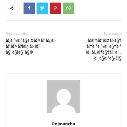
Previous article
Next article
à¦¸à¦¾à¦ªà§à¦¤à¦¾à¦¹à¦¿à¦•
à¦­à¦¾à¦°à¦¤à¦•à§‡
à¦°à¦¾à¦¶à¦¿ à¦«à¦²
à¦‡à¦°à¦¾à¦¨à§‡à¦°
à§¨à§¦à§¨à§©
à¦¬à¦¿à¦¶à§‡à¦· à¦…
à¦¨à§à¦°à§‹à¦§
Rojmancha