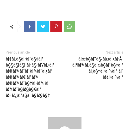
Previous article
Next article
à¦‡à¦¸à§à¦•à¦¨à§‡à¦°
à¦œà§à¦¯à§‹à¦¤à¦¿à¦·Â
à§§à§¦à§¦ à¦•à§‹à¦Ÿà¦¿à¦°
à¦¶à¦¾à¦¸à§à¦¤à§à¦°à§‡à¦°
à¦®à¦¾à¦¨à¦¹à¦¾à¦¨à¦¿à¦°
à¦¸à§‡à¦•à¦¾à¦² à¦“
à¦®à¦¾à¦®à¦²à¦¾
à¦à¦•à¦¾à¦²
à¦®à¦¾à¦¨à§‡à¦•à¦¾ à¦—
à¦¾à¦¨à§à¦§à§€à¦°
à¦¬à¦¿à¦°à§à¦¦à§à¦§à§‡