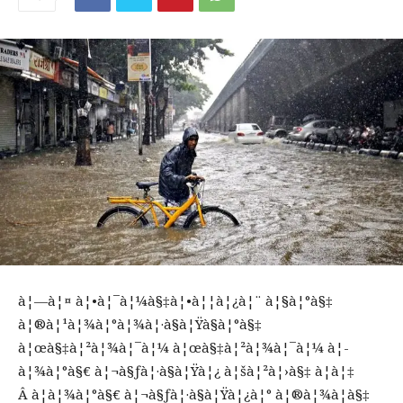
à¦—à¦¤ à¦•à¦¯à¦¼à§‡à¦•à¦¦à¦¿à¦¨ à¦§à¦°à§‡
à¦®à¦¹à¦¾à¦°à¦¾à¦·à§à¦Ÿà§à¦°à§‡
à¦œà§‡à¦²à¦¾à¦¯à¦¼ à¦œà§‡à¦²à¦¾à¦¯à¦¼ à¦­
à¦¾à¦°à§€ à¦¬à§ƒà¦·à§à¦Ÿà¦¿ à¦šà¦²à¦›à§‡ à¦à¦‡
Â à¦­à¦¾à¦°à§€ à¦¬à§ƒà¦·à§à¦Ÿà¦¿à¦° à¦®à¦¾à¦à§‡