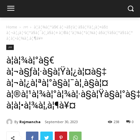
Home
দেশ
à¦­à¦¾à¦°à§€ à¦¬à§ƒà¦·à§à¦Ÿà¦¿à¦¤à§‡
à¦¬à¦¿à¦ªà¦°à§à¦¯à¦¸à§à¦¤ à¦®à¦¹à¦¾à¦°à¦¾à¦·à§à¦Ÿà§à¦°à§‡à¦°
à¦à¦•à¦¾à¦‚à¦¶à¥¤
দেশ
à¦­à¦¾à¦°à§€
à¦¬à§ƒà¦·à§à¦Ÿà¦¿à¦¤à§‡
à¦¬à¦¿à¦ªà¦°à§à¦¯à¦¸à§à¦¤
à¦®à¦¹à¦¾à¦°à¦¾à¦·à§à¦Ÿà§à¦°à§‡
à¦à¦•à¦¾à¦‚à¦¶à¥¤
By
Rojmancha
September 30, 2023
238
0