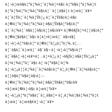
à¦¬à¦œà§à¦°à¦¾à¦˜à¦¾à¦¤à§‡ à¦ªà§à¦°à¦¾à¦£
à¦¹à¦¾à¦°à¦¾à¦²à§‡à¦¨ à¦¦à§à¦‡ à¦œà¦¨à¥¤
à¦˜à¦Ÿà¦¨à¦¾à¦Ÿà¦¿ à¦˜à¦Ÿà§‡à¦›à§‡
à¦®à¦¹à¦¾à¦°à¦¾à¦·à§à¦Ÿà§à¦°à§‡à¦°
à¦¨à¦¾à¦¨à§à¦¦à§‡à¦¦à§‡à¥¤ à¦®à§ƒà¦¤à¦¦à§‡à¦°
à¦®à¦§à§à¦¯à§‡ à¦à¦•à¦œà¦¨ à§«à§¦
à¦¬à¦›à¦°à§‡à¦° à¦®à¦¹à¦¿à¦²à¦¾, à¦…
à¦¨à§à¦¯à¦œà¦¨ à§¨à§¬ à¦¬à¦›à¦°à§‡à¦°
à¦¯à§à¦¬à¦•à¥¤à¦…à¦¤à¦¿ à¦¬à§ƒà¦·à§à¦Ÿà¦¿à¦°
à¦•à¦¾à¦°à¦¨à§‡ à¦¬à¦°à§à¦·à¦¾
à¦¬à¦¿à¦¦à¦¾à¦¯à¦¼à§‡à¦° à¦¸à¦®à¦¯à¦¼à§‡à¦“
à¦¦à§à¦°à§à¦­à§‹à¦—
à¦®à¦¹à¦¾à¦°à¦¾à¦·à§à¦Ÿà§à¦°à§‡à¥
¤à¦œà¦®à¦›à§‡ à¦œà¦²à¥¤
à¦¬à¦¿à¦ªà¦°à§à¦¯à¦¸à§à¦¤ à¦¸à¦¾à¦§à¦¾à¦°à¦£
à¦œà¦¨à¦œà§€à¦¬à¦¨à¥¤