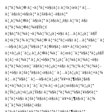
à¦°à¦¾à¦® à¦¬à¦²à¦¤à§‡à¦‡ à¦†à¦œà¦“ à¦…
à¦¨à§‡à¦•à§‡à¦° à¦šà§‹à¦–à§‡à¦°
à¦¸à¦¾à¦®à¦¨à§‡à¦° à¦­à§‡à¦¸à§‡ à¦“à¦ à§‡
à¦°à¦¾à¦®à¦¾à§Ÿà¦£
à¦§à¦°à¦¾à¦¬à¦¾à¦¹à¦¿à¦•à§‡ à¦…à¦­à¦¿à¦¨à§Ÿ
à¦•à¦°à¦¾ à¦°à¦¾à¦® à¦“à¦°à¦«à§‡ à¦…à¦°à§à¦¨ à¦
—à§‹à¦­à¦¿à¦²à§‡à¦° à¦®à§à¦–à¥¤ à¦†à¦œà¦“
à¦¤à¦¿à¦¨à¦¿ à¦¸à¦®à¦¾à¦¨ à¦œà¦¨à¦ªà§à¦°à¦¿à§Ÿ
à¦à¦¬à¦¾à¦° à¦¸à¦•à§à¦°à¦¿à¦¯à¦¼à¦­à¦¾à¦¬à§‡
à¦°à¦¾à¦œà¦¨à§€à¦¤à¦¿à¦¤à§‡ à¦ªà¦¾ à¦°à¦¾à¦–
à¦¤à§‡ à¦šà¦²à§‡à¦›à§‡à¦¨ à¦…à¦­à¦¿à¦¨à§‡à¦¤à¦¾
à¦…à¦°à§à¦¨ à¦—à§‹à¦­à¦¿à¦²à¥¤à¦¶à§à¦§à§
à¦¤à¦¾à¦‡ à¦¨à¦¯à¦¼ à¦¬à¦¿à¦œà§‡à¦ªà¦¿à¦°
à¦Ÿà¦¿à¦•à¦¿à¦Ÿà§‡ à¦ªà§à¦°à¦¾à¦°à§à¦¥à§€à¦“
à¦¹à¦¤à§‡ à¦šà¦²à§‡à¦›à§‡à¦¨à¥¤à¦¶à§‹à¦¨à¦¾
à¦¯à¦¾à¦šà§à¦›à§‡
à¦‰à¦¤à§à¦¤à¦°à¦ªà§à¦°à¦¦à§‡à¦¶à§‡à¦°