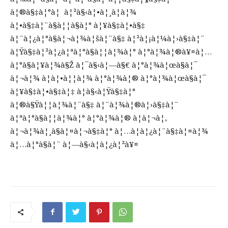
à¦®à§‡à¦°à¦ à¦²à§‹à¦•à¦¸à¦­à¦¾
à¦•à§‡à¦¨à§à¦¦à§à¦° à¦¥à§‡à¦•à§‡
à¦¨à¦¿à¦°à§à¦¬à¦¾à¦šà¦¨à§‡ à¦²à¦¡à¦¼à¦›à§‡à¦¨
à¦Ÿà§‡à¦²à¦¿à¦ªà¦°à§à¦¦à¦¾à¦° à¦°à¦¾à¦®à¥¤à¦…
à¦°à§à¦¥à¦¾à§Ž à¦¯à§‹à¦—à§€ à¦°à¦¾à¦œà§à¦¯
à¦¬à¦¾ à¦à¦•à¦¦à¦¾ à¦°à¦¾à¦® à¦°à¦¾à¦œà§à¦¯
à¦¥à§‡à¦•à§‡à¦‡ à¦­à§‹à¦Ÿà§‡à¦°
à¦®à§Ÿà¦¦à¦¾à¦¨à§‡ à¦¨à¦¾à¦®à¦›à§‡à¦¨
à¦ªà¦°à§à¦¦à¦¾à¦° à¦°à¦¾à¦® à¦à¦¬à¦‚
à¦¬à¦¾à¦¸à§à¦¤à¦¬à§‡à¦° à¦…à¦­à¦¿à¦¨à§‡à¦¤à¦¾
à¦…à¦°à§à¦¨ à¦—à§‹à¦­à¦¿à¦²à¥¤