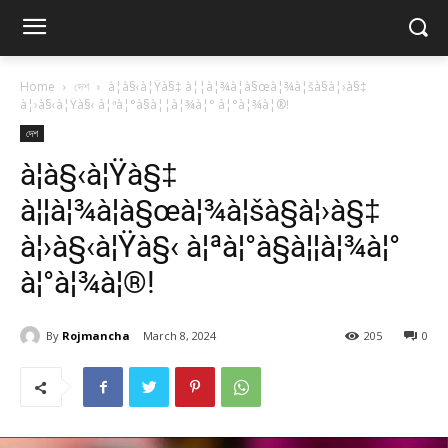
Home
দেশ
à¦­à§‹à¦Ÿà§‡ à¦¦à¦¾à¦à§œà¦¾à¦šà§à¦›à§‡
à¦›à§‹à¦Ÿà§‹ à¦ªà¦°à§à¦¦à¦¾à¦° à¦°à¦¾à¦®!
দেশ
à¦­à§‹à¦Ÿà§‡
à¦¦à¦¾à¦à§œà¦¾à¦šà§à¦›à§‡
à¦›à§‹à¦Ÿà§‹ à¦ªà¦°à§à¦¦à¦¾à¦°
à¦°à¦¾à¦®!
By
Rojmancha
March 8, 2024
205
0