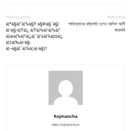
Previous article
Next article
à¦ªà§à¦°à¦¾à§Ÿ à§®à§¨à§¦
পাকিস্তানের রাষ্ট্রপতি হলেন আসিফ আলী
à¦•à§‹à¦Ÿà¦¿ à¦Ÿà¦¾à¦•à¦¾à¦°
জারদারি
à¦œà¦¾à¦²à¦¿à¦¯à¦¼à¦¾à¦¤à¦¿
à¦‡à¦‰à¦•à§‹
à¦¬à§à¦¯à¦¾à¦‚à¦•à§‡!
Rojmancha
https://rojnamcha.in