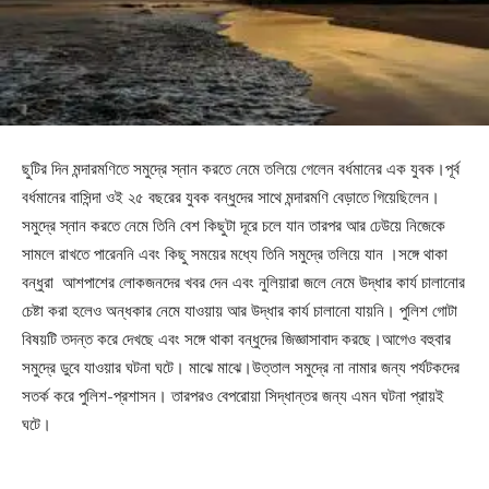
ছুটির দিন মন্দারমণিতে সমুদ্রে স্নান করতে নেমে তলিয়ে গেলেন বর্ধমানের এক যুবক।পূর্ব
বর্ধমানের বাসিন্দা ওই ২৫ বছরের যুবক বন্ধুদের সাথে মন্দারমণি বেড়াতে গিয়েছিলেন।
সমুদ্রে স্নান করতে নেমে তিনি বেশ কিছুটা দূরে চলে যান তারপর আর ঢেউয়ে নিজেকে
সামলে রাখতে পারেননি এবং কিছু সময়ের মধ্যে তিনি সমুদ্রে তলিয়ে যান ।সঙ্গে থাকা
বন্ধুরা আশপাশের লোকজনদের খবর দেন এবং নুলিয়ারা জলে নেমে উদ্ধার কার্য চালানোর
চেষ্টা করা হলেও অন্ধকার নেমে যাওয়ায় আর উদ্ধার কার্য চালানো যায়নি। পুলিশ গোটা
বিষয়টি তদন্ত করে দেখছে এবং সঙ্গে থাকা বন্ধুদের জিজ্ঞাসাবাদ করছে।আগেও বহুবার
সমুদ্রে ডুবে যাওয়ার ঘটনা ঘটে। মাঝে মাঝে।উত্তাল সমুদ্রে না নামার জন্য পর্যটকদের
সতর্ক করে পুলিশ-প্রশাসন। তারপরও বেপরোয়া সিদ্ধান্তর জন্য এমন ঘটনা প্রায়ই
ঘটে।