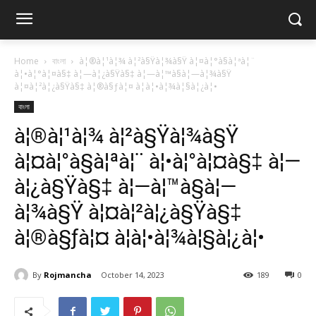
Home
বাংলা
à¦®à¦¹à¦¾ à¦²à§Ÿà¦¾à§Ÿ à¦¤à¦°à§à¦ªà¦¨
à¦•à¦°à¦¤à§‡ à¦—à¦¿à§Ÿà§‡ à¦—à¦™à§à¦—à¦¾à§Ÿ
à¦¤à¦²à¦¿à§Ÿà§‡ à¦®à§ƒà¦¤ à¦à¦•à¦¾à¦§à¦¿à¦•
বাংলা
à¦®à¦¹à¦¾ à¦²à§Ÿà¦¾à§Ÿ
à¦¤à¦°à§à¦ªà¦¨ à¦•à¦°à¦¤à§‡ à¦—
à¦¿à§Ÿà§‡ à¦—à¦™à§à¦—
à¦¾à§Ÿ à¦¤à¦²à¦¿à§Ÿà§‡
à¦®à§ƒà¦¤ à¦à¦•à¦¾à¦§à¦¿à¦•
By
Rojmancha
October 14, 2023
189
0