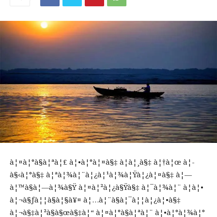
à¦¤à¦°à§à¦ªà¦£ à¦•à¦°à¦¤à§‡ à¦à¦¸à§‡ à¦†à¦œ à¦­
à§‹à¦°à§‡ à¦ªà¦¾à¦¨à¦¿à¦¹à¦¾à¦Ÿà¦¿à¦¤à§‡ à¦—
à¦™à§à¦—à¦¾à§Ÿ à¦¤à¦²à¦¿à§Ÿà§‡ à¦¯à¦¾à¦¨ à¦à¦•
à¦¬à§ƒà¦¦à§à¦§à¥¤ à¦…à¦¨à§à¦¯à¦¦à¦¿à¦•à§‡
à¦¬à§‡à¦²à§à§œà§‡à¦“ à¦¤à¦°à§à¦ªà¦¨ à¦•à¦°à¦¾à¦°