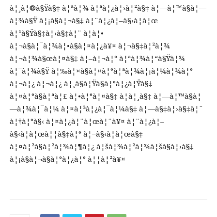
à¦¸à¦®à§Ÿà§‡ à¦ªà¦¾ à¦ªà¦¿à¦›à¦²à§‡ à¦—à¦™à§à¦—
à¦¾à§Ÿ à¦¡à§à¦¬à§‡ à¦¨à¦¿à¦–à§‹à¦à¦œ
à¦¹à§Ÿà§‡à¦›à§‡à¦¨ à¦à¦•
à¦¬à§à¦¯à¦¾à¦•à§à¦¤à¦¿à¥¤ à¦¬à§‡à¦²à¦¾
à¦¬à¦¾à§œà¦¤à§‡ à¦–à¦¬à¦° à¦ªà¦¾à¦“à§Ÿà¦¾
à¦¯à¦¾à§Ÿ à¦‰à¦¤à§à¦¤à¦°à¦ªà¦¾à¦¡à¦¼à¦¾à¦°
à¦¬à¦¿ à¦¬à¦¿ à¦¸à§à¦Ÿà§à¦°à¦¿à¦Ÿà§‡
à¦¤à¦°à§à¦ªà¦£ à¦•à¦°à¦¤à§‡ à¦à¦¸à§‡ à¦—à¦™à§à¦
—à¦¾à¦¯à¦¼ à¦¤à¦²à¦¿à¦¯à¦¼à§‡ à¦—à§‡à¦›à§‡à¦¨
à¦†à¦°à§‹ à¦¤à¦¿à¦¨à¦œà¦¨à¥¤ à¦¨à¦¿à¦–
à§‹à¦à¦œà¦¦à§‡à¦° à¦–à§‹à¦à¦œà§‡
à¦¤à¦²à§à¦²à¦¾à¦¶à¦¿ à¦šà¦¾à¦²à¦¾à¦šà§à¦›à§‡
à¦¡à§à¦¬à§à¦°à¦¿à¦° à¦¦à¦²à¥¤