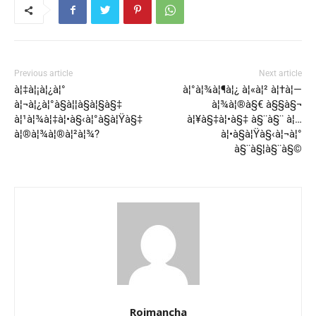
Previous article
Next article
à¦‡à¦¡à¦¿à¦°
à¦°à¦¾à¦¶à¦¿ à¦«à¦² à¦†à¦—
à¦¬à¦¿à¦°à§à¦¦à§à¦§à§‡
à¦¾à¦®à§€ à§§à§¬
à¦¹à¦¾à¦‡à¦•à§‹à¦°à§à¦Ÿà§‡
à¦¥à§‡à¦•à§‡ à§¨à§¨ à¦…
à¦®à¦¾à¦®à¦²à¦¾?
à¦•à§à¦Ÿà§‹à¦¬à¦°
à§¨à§¦à§¨à§©
Rojmancha