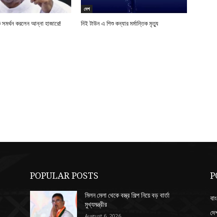
দেশ
 সমর্থন করলেন আন্না হাজারে!
নিই টাউন এ শিশু কন্যার মর্মান্তিক মৃত্যু
POPULAR POSTS
P
মিলন মেলা থেকে বস্ত্র শিল্প নিয়ে বড় বার্তা
বাং
মুখ্যমন্ত্রীর
দে
August 6, 2026