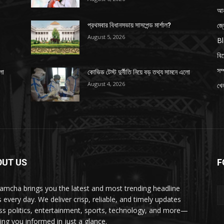
আন
জ্
প্রথমবার বিধানসভায় সাসপেন্ড মার্শাল?
August 5, 2026
B
বি
সম্
লো
কোভিড টেস্ট দুর্নীতি নিয়ে বড় তথ্য সামনে এলো
August 4, 2026
খেল
OUT US
F
amcha brings you the latest and most trending headline
 every day. We deliver crisp, reliable, and timely updates
ss politics, entertainment, sports, technology, and more—
ing you informed in just a glance.