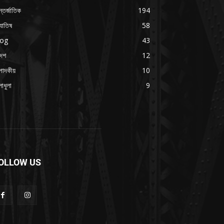
্তর্জাতিক
194
যোতিষ
58
log
43
দেশ
12
পাদকীয়
10
াধুলা
9
OLLOW US