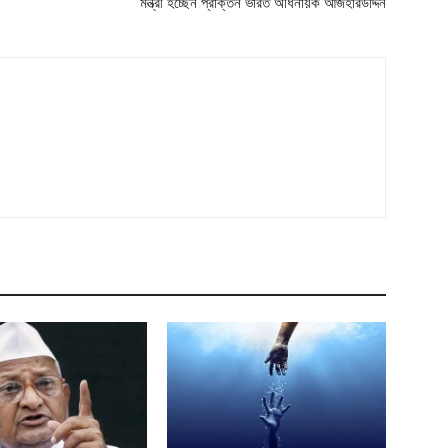
মন্ত্রী হচ্ছেন প্রাক্তন ভারত অধিনায়ক আজহারউদ্দিন