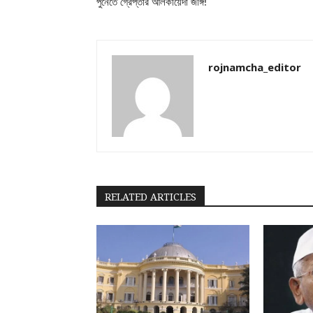
পুনেতে গ্রেপ্তার আলকায়েদা জঙ্গি!
rojnamcha_editor
RELATED ARTICLES