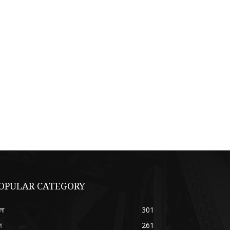
OPULAR CATEGORY
লা
301
শ
261