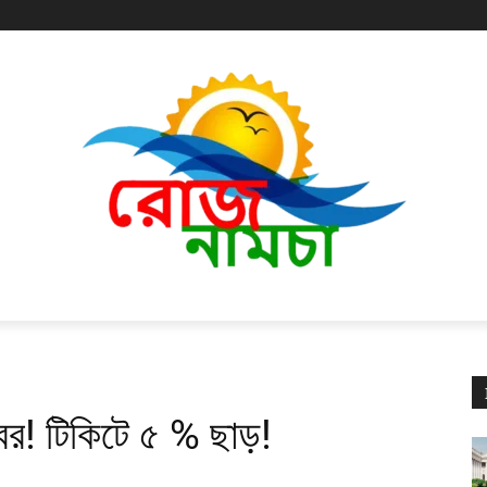
খবর! টিকিটে ৫ % ছাড়!