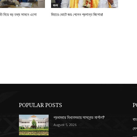
বাংলা
নীতি নিয়ে বড় তথ্য সামনে এলো
বিহারে ভোটে জয় পেলেন প্রশান্ত কিশোর!
POPULAR POSTS
P
প্রথমবার বিধানসভায় সাসপেন্ড মার্শাল?
বাং
August 5, 2026
দে