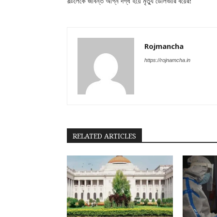
সল্টলেকে জীবন্ত অগ্নি দগ্ধ হয়ে মৃত্যু ডেলিভারি বয়ের!
Rojmancha
https://rojnamcha.in
RELATED ARTICLES