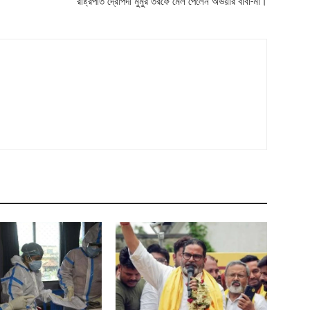
রাষ্ট্রপতি দ্রৌপদী মুর্মুর তরফে মেল পেলেন অভয়ার বাবা-মা।