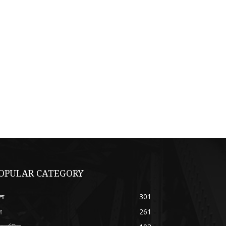
OPULAR CATEGORY
লা
301
শ
261