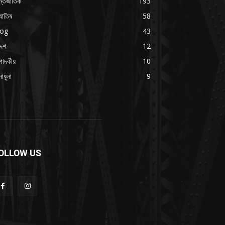
্তর্জাতিক
193
যোতিষ
58
log
43
দেশ
12
পাদকীয়
10
াধুলা
9
OLLOW US