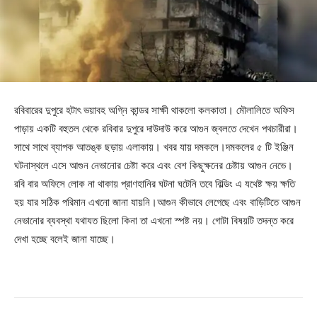
রবিবারের দুপুরে হটাৎ ভয়াবহ অগ্নি কান্ডর সাক্ষী থাকলো কলকাতা। মৌলালিতে অফিস
পাড়ায় একটি বহুতল থেকে রবিবার দুপুরে দাউদাউ করে আগুন জ্বলতে দেখেন পথচারীরা।
সাথে সাথে ব্যাপক আতঙ্ক ছড়ায় এলাকায়। খবর যায় দমকলে।দমকলের ৫ টি ইঞ্জিন
ঘটনাস্থলে এসে আগুন নেভানোর চেষ্টা করে এবং বেশ কিছুক্ষনের চেষ্টায় আগুন নেভে।
রবি বার অফিসে লোক না থাকায় প্রাণহানির ঘটনা ঘটেনি তবে বিল্ডিং এ যথেষ্ট ক্ষয় ক্ষতি
হয় যার সঠিক পরিমান এখনো জানা যায়নি।আগুন কীভাবে লেগেছে এবং বাড়িটিতে আগুন
নেভানোর ব্যবস্থা যথাযত ছিলো কিনা তা এখনো স্পষ্ট নয়। গোটা বিষয়টি তদন্ত করে
দেখা হচ্ছে বলেই জানা যাচ্ছে।