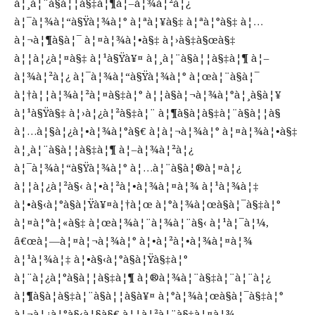
à¦¸à¦¨à§à¦¦à§‡à¦¶à¦–à¦¾à¦²à¦¿
à¦¯à¦¾à¦“à§Ÿà¦¾à¦° à¦ªà¦¥à§‡ à¦ªà¦°à§‡ à¦…
à¦¬à¦¶à§à¦¯ à¦¤à¦¾à¦•à§‡ à¦›à§‡à§œà§‡
à¦¦à¦¿à¦¤à§‡ à¦¹à§Ÿà¥¤ à¦¸à¦¨à§à¦¦à§‡à¦¶ à¦–
à¦¾à¦²à¦¿ à¦¯à¦¾à¦“à§Ÿà¦¾à¦° à¦œà¦¨à§à¦¯
à¦†à¦¦à¦¾à¦²à¦¤à§‡à¦° à¦¦à§à¦¬à¦¾à¦°à¦¸à§à¦¥
à¦¹à§Ÿà§‡ à¦›à¦¿à¦²à§‡à¦¨ à¦¶à§à¦­à§‡à¦¨à§à¦¦à§
à¦…à¦§à¦¿à¦•à¦¾à¦°à§€ à¦à¦¬à¦¾à¦° à¦¤à¦¾à¦•à§‡
à¦¸à¦¨à§à¦¦à§‡à¦¶ à¦–à¦¾à¦²à¦¿
à¦¯à¦¾à¦“à§Ÿà¦¾à¦° à¦…à¦¨à§à¦®à¦¤à¦¿
à¦¦à¦¿à¦²à§‹ à¦•à¦²à¦•à¦¾à¦¤à¦¾ à¦¹à¦¾à¦‡
à¦•à§‹à¦°à§à¦Ÿà¥¤à¦†à¦œ à¦°à¦¾à¦œà§à¦¯à§‡à¦°
à¦¤à¦°à¦«à§‡ à¦œà¦¾à¦¨à¦¾à¦¨à§‹ à¦¹à¦¯à¦¼,
â€œà¦—à¦¤à¦¬à¦¾à¦° à¦•à¦²à¦•à¦¾à¦¤à¦¾
à¦¹à¦¾à¦‡ à¦•à§‹à¦°à§à¦Ÿà§‡à¦°
à¦¨à¦¿à¦°à§à¦¦à§‡à¦¶ à¦®à¦¾à¦¨à§‡à¦¨à¦¨à¦¿
à¦¶à§à¦­à§‡à¦¨à§à¦¦à§à¥¤ à¦°à¦¾à¦œà§à¦¯à§‡à¦°
à¦¬à¦¿à¦°à§‹à¦§à§€ à¦¦à¦²à¦¨à§‡à¦¤à¦¾