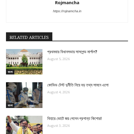
Rojmancha
https://rojnamcha.in
RELATED ARTICLES
প্রথমবার বিধানসভায় সাসপেন্ড মার্শাল?
August 5, 2026
বাংলা
কোভিড টেস্ট দুর্নীতি নিয়ে বড় তথ্য সামনে এলো
August 4, 2026
বাংলা
বিহারে ভোটে জয় পেলেন প্রশান্ত কিশোর!
August 3, 2026