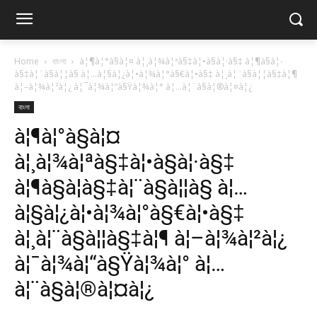
Home
বাংলা
à¦¶à¦°à§à¦¤ à¦¸à¦¾à¦ªà§‡à¦•à§à¦·à§‡ à¦¶à§à¦­
à§‡à¦¨à§à¦¦à§ à¦…à¦§à¦¿à¦•à¦¾à¦°à§€à¦•à§‡ à¦¸à¦¨à§à¦¦à§‡à¦¶
à¦–à¦¾à¦²à¦¿ à¦¯à¦¾à¦“à§Ÿà¦¾à¦° à¦…à¦¨à§à¦®à¦¤à¦¿
বাংলা
à¦¶à¦°à§à¦¤
à¦¸à¦¾à¦ªà§‡à¦•à§à¦·à§‡
à¦¶à§à¦­à§‡à¦¨à§à¦¦à§ à¦…
à¦§à¦¿à¦•à¦¾à¦°à§€à¦•à§‡
à¦¸à¦¨à§à¦¦à§‡à¦¶ à¦–à¦¾à¦²à¦¿
à¦¯à¦¾à¦“à§Ÿà¦¾à¦° à¦…
à¦¨à§à¦®à¦¤à¦¿