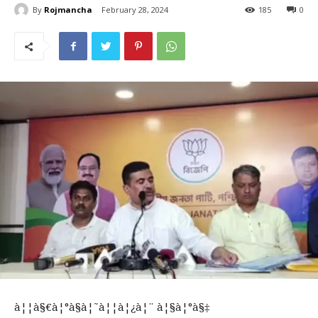
By
Rojmancha
February 28, 2024
185
0
à¦¦à§€à¦°à§à¦˜à¦¦à¦¿à¦¨ à¦§à¦°à§‡