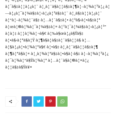
à¦¯à§‡à¦¦à¦¿à¦¨ à¦¸à¦¨à§à¦¦à§‡à¦¶à¦–à¦¾à¦²à¦¿ à¦
—à¦¿à¦¯à¦¼à§‡à¦›à¦¿à¦²à§‡à¦¨ à¦¸à§‡à¦¦à¦¿à¦¨
à¦“à¦–à¦¾à¦¨à§‡ à¦…à¦¨à§‡à¦• à¦²à§‹à¦•à§‡à¦°
à¦œà¦®à¦¾à¦¯à¦¼à§‡à¦¤ à¦¹à¦¯à¦¼à§‡à¦›à¦¿à¦²”
à¦à¦‡ à¦¦à¦¾à¦¬à§€ à¦‰à§œà¦¿à§Ÿà§‡
à¦•à§‹à¦°à§à¦Ÿ à¦¶à§à¦­à§‡à¦¨à§à¦¦à§ à¦…
à¦§à¦¿à¦•à¦¾à¦°à§€ à¦•à§‡ à¦¸à¦¨à§à¦¦à§‡à¦¶
à¦¶à¦°à§à¦¤ à¦¸à¦¾à¦ªà§‡à¦•à§à¦·à§‡ à¦–à¦¾à¦²à¦¿
à¦¯à¦¾à¦“à§Ÿà¦¾à¦° à¦…à¦¨à§à¦®à¦¤à¦¿
à¦¦à§‡à§Ÿà¥¤