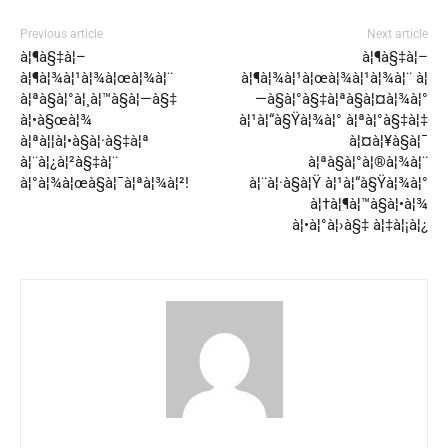
Previous article
Next article
à¦¶à§‡à¦–
à¦¶à§‡à¦–
à¦¶à¦¾à¦¹à¦¾à¦œà¦¾à¦¨
à¦¶à¦¾à¦¹à¦œà¦¾à¦¹à¦¾à¦¨ à¦
à¦ªà§à¦°à¦¸à¦™à§à¦—à§‡
—à§à¦°à§‡à¦ªà§à¦¤à¦¾à¦°
à¦•à§œà¦¾
à¦¹à¦“à§Ÿà¦¾à¦° à¦ªà¦°à§‡à¦‡
à¦ªà¦¦à¦•à§à¦·à§‡à¦ª
à¦¤à¦¥à§à¦¯
à¦¨à¦¿à¦²à§‡à¦¨
à¦ªà§à¦°à¦®à¦¾à¦¨
à¦°à¦¾à¦œà§à¦¯à¦ªà¦¾à¦²!
à¦¨à¦·à§à¦Ÿ à¦¹à¦“à§Ÿà¦¾à¦°
à¦†à¦¶à¦™à§à¦•à¦¾
à¦•à¦°à¦›à§‡ à¦‡à¦¡à¦¿