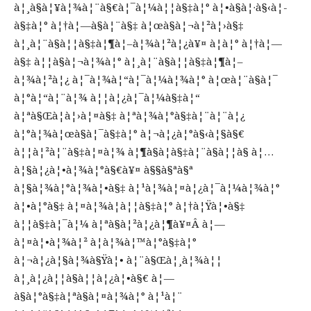
à¦¸à§à¦¥à¦¾à¦¨à§€à¦¯à¦¼à¦¦à§‡à¦° à¦•à§à¦·à§‹à¦­
à§‡à¦° à¦†à¦—à§à¦¨à§‡ à¦œà§à¦¬à¦²à¦›à§‡
à¦¸à¦¨à§à¦¦à§‡à¦¶à¦–à¦¾à¦²à¦¿à¥¤ à¦à¦° à¦†à¦—
à§‡ à¦¦à§à¦¬à¦¾à¦° à¦¸à¦¨à§à¦¦à§‡à¦¶à¦–
à¦¾à¦²à¦¿ à¦¯à¦¾à¦“à¦¯à¦¼à¦¾à¦° à¦œà¦¨à§à¦¯
à¦°à¦“à¦¨à¦¾ à¦¦à¦¿à¦¯à¦¼à§‡à¦“
à¦ªà§Œà¦à¦›à¦¤à§‡ à¦ªà¦¾à¦°à§‡à¦¨à¦¨à¦¿
à¦°à¦¾à¦œà§à¦¯à§‡à¦° à¦¬à¦¿à¦°à§‹à¦§à§€
à¦¦à¦²à¦¨à§‡à¦¤à¦¾ à¦¶à§à¦­à§‡à¦¨à§à¦¦à§ à¦…
à¦§à¦¿à¦•à¦¾à¦°à§€à¥¤ à§§à§ªà§ª
à¦§à¦¾à¦°à¦¾à¦•à§‡ à¦¹à¦¾à¦¤à¦¿à¦¯à¦¼à¦¾à¦°
à¦•à¦°à§‡ à¦¤à¦¾à¦à¦¦à§‡à¦° à¦†à¦Ÿà¦•à§‡
à¦¦à§‡à¦¯à¦¼ à¦ªà§à¦²à¦¿à¦¶à¥¤Â à¦—
à¦¤à¦•à¦¾à¦² à¦­à¦¾à¦™à¦°à§‡à¦°
à¦¬à¦¿à¦§à¦¾à§Ÿà¦• à¦¨à§Œà¦¸à¦¾à¦¦
à¦¸à¦¿à¦¦à§à¦¦à¦¿à¦•à§€ à¦—
à§à¦°à§‡à¦ªà§à¦¤à¦¾à¦° à¦¹à¦¨