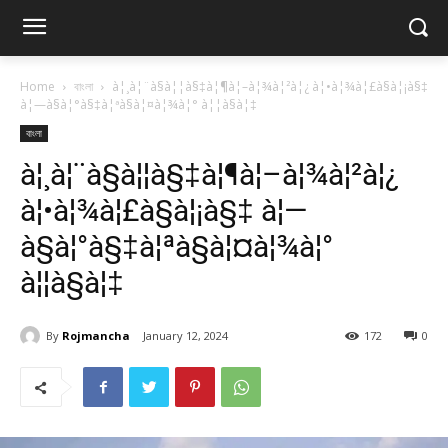
Home
বাংলা
à¦¸à¦¨à§à¦¦à§‡à¦¶à¦–à¦¾à¦²à¦¿ à¦•à¦¾à¦£à§à¦¡à§‡
à¦—à§à¦°à§‡à¦ªà§à¦¤à¦¾à¦° à¦¦à§à¦‡
বাংলা
à¦¸à¦¨à§à¦¦à§‡à¦¶à¦–à¦¾à¦²à¦¿
à¦•à¦¾à¦£à§à¦¡à§‡ à¦—
à§à¦°à§‡à¦ªà§à¦¤à¦¾à¦°
à¦¦à§à¦‡
By
Rojmancha
January 12, 2024
172
0