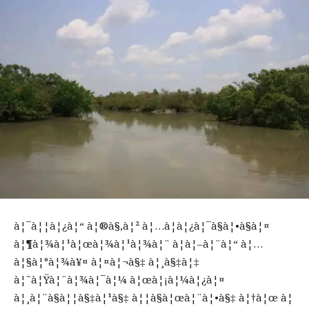
à¦¯à¦¦à¦¿à¦“ à¦®à§‚à¦² à¦…à¦­à¦¿à¦¯à§à¦•à§à¦¤
à¦¶à¦¾à¦¹à¦œà¦¾à¦¹à¦¾à¦¨ à¦à¦–à¦¨à¦“ à¦…
à¦§à¦°à¦¾à¥¤ à¦¤à¦¬à§‡ à¦¸à§‡à¦‡
à¦˜à¦Ÿà¦¨à¦¾à¦¯à¦¼ à¦œà¦¡à¦¼à¦¿à¦¤
à¦¸à¦¨à§à¦¦à§‡à¦¹à§‡ à¦¦à§à¦œà¦¨à¦•à§‡ à¦†à¦œ à¦