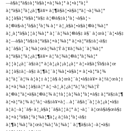
—à§à¦°à§‡à¦ªà§à¦¤à¦¾à¦° à¦•à¦°à¦²
à¦ªà§à¦²à¦¿à¦¶à¥¤ à¦¶à§à¦•à§à¦°à¦¬à¦¾à¦°
à¦¦à§à¦ªà§à¦°à§‡ à¦®à§‡à¦¹à¦¬à§à¦¬
à¦®à§‹à¦²à§à¦²à¦¾ à¦“ à¦¸à§à¦•à§à¦®à¦¾à¦°
à¦¸à¦°à§à¦¦à¦¾à¦° à¦¨à¦¾à¦®à§‡ à§¨ à¦œà¦¨à¦•à§‡
à¦—à§à¦°à§‡à¦ªà§à¦¤à¦¾à¦° à¦•à¦°à§‡à¦›à§‡
à¦¨à§à¦¯à¦¾à¦œà¦¾à¦Ÿ à¦¥à¦¾à¦¨à¦¾à¦°
à¦ªà§à¦²à¦¿à¦¶à¥¤ à¦¹à¦¾à¦®à¦²à¦¾à¦°
à¦¦à¦¿à¦¨à§‡à¦° à¦­à¦¿à¦¡à¦¿à¦“ à¦«à§à¦Ÿà§‡à¦œ
à¦¦à§‡à¦–à§‡ à¦¶à¦¨à¦¾à¦•à§à¦¤ à¦•à¦°à¦¾
à¦¹à¦¯à¦¼ à¦à¦‡ à¦¦à§ à¦œà¦¨à¦•à§‡à¥¤ à¦†à¦œà¦‡
à¦¤à¦¾à¦¦à§‡à¦° à¦¬à¦¸à¦¿à¦°à¦¹à¦¾à¦Ÿ
à¦®à¦¹à¦•à§à¦®à¦¾ à¦†à¦¦à¦¾à¦²à¦¤à§‡ à¦ªà§‡à¦¶
à¦•à¦°à¦¾ à¦¹à¦¬à§‡à¥¤à¦…à¦¨à§à¦¯à¦¦à¦¿à¦•à§‡
à¦à¦–à¦¨à§‹ à¦¸à§à¦¨à§à¦¦à¦° à¦¬à¦¨ à¦œà§à§œà§‡
à¦¤à¦²à§à¦²à¦¾à¦¶à¦¿ à¦šà¦²à¦›à§‡
à¦¶à¦¾à¦¹à¦œà¦¾à¦¹à¦¾à¦¨ à¦¶à§‡à¦–à¦•à§‡