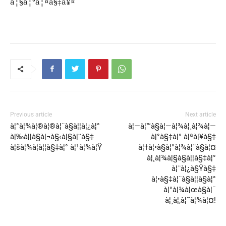
à¦§à¦°à¦¤à§‡à¥¤
Previous article
Next article
à¦°à¦¾à¦®à¦®à¦¨à§à¦¦à¦¿à¦°
à¦—à¦™à§à¦—à¦¾à¦¸à¦¾à¦—
à¦‰à¦¦à§à¦¬à§‹à¦§à¦¨à§‡
à¦°à§‡à¦° à¦ªà¦¥à§‡
à¦šà¦¾à¦à¦¦à§‡à¦° à¦¹à¦¾à¦Ÿ
à¦†à¦•à§à¦°à¦¾à¦¨à§à¦¤
à¦¸à¦¾à¦§à§à¦¦à§‡à¦°
à¦¨à¦¿à§Ÿà§‡
à¦•à§‡à¦¨à§à¦¦à§à¦°
à¦°à¦¾à¦œà§à¦¯
à¦¸à¦‚à¦˜à¦¾à¦¤!