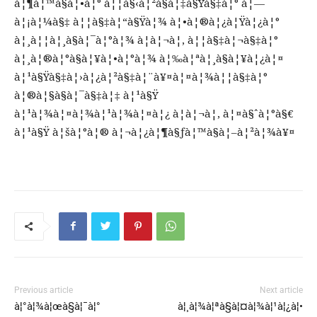
à¦¶à¦™à§à¦•à¦° à¦¦à§‹à¦²à§à¦‡à§Ÿà§‡à¦° à¦—
à¦¡à¦¼à§‡ à¦¦à§‡à¦“à§Ÿà¦¾ à¦•à¦®à¦¿à¦Ÿà¦¿à¦°
à¦¸à¦¦à¦¸à§à¦¯à¦°à¦¾ à¦à¦¬à¦‚ à¦¦à§‡à¦¬à§‡à¦°
à¦¸à¦®à¦°à§à¦¥à¦•à¦°à¦¾ à¦‰à¦ªà¦¸à§à¦¥à¦¿à¦¤
à¦¹à§Ÿà§‡à¦›à¦¿à¦²à§‡à¦¨à¥¤à¦¤à¦¾à¦¦à§‡à¦°
à¦®à¦§à§à¦¯à§‡à¦‡ à¦¹à§Ÿ
à¦¹à¦¾à¦¤à¦¾à¦¹à¦¾à¦¤à¦¿ à¦à¦¬à¦‚ à¦¤à§ˆà¦°à§€
à¦¹à§Ÿ à¦šà¦°à¦® à¦¬à¦¿à¦¶à§ƒà¦™à§à¦–à¦²à¦¾à¥¤
Previous article
Next article
à¦°à¦¾à¦œà§à¦¯à¦°
à¦¸à¦¾à¦ªà§à¦¤à¦¾à¦¹à¦¿à¦•