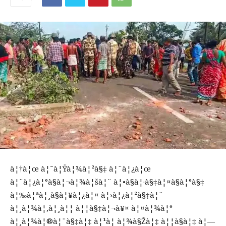
à¦†à¦œ à¦˜à¦Ÿà¦¾à¦²à§‡ à¦¨à¦¿à¦œ
à¦¨à¦¿à¦°à§à¦¬à¦¾à¦šà¦¨ à¦•à§à¦·à§‡à¦¤à§à¦°à§‡
à¦‰à¦ªà¦¸à§à¦¥à¦¿à¦¤ à¦›à¦¿à¦²à§‡à¦¨
à¦¸à¦¾à¦‚à¦¸à¦¦ à¦¦à§‡à¦¬à¥¤ à¦¤à¦¾à¦°
à¦¸à¦¾à¦®à¦¨à§‡à¦‡ à¦¹à¦ à¦¾à§Žà¦‡ à¦¦à§à¦‡ à¦—