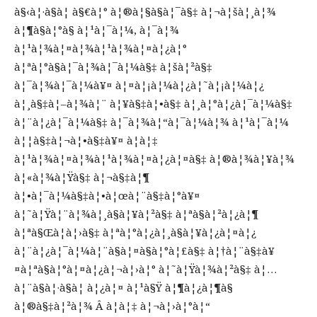
à§‹à¦·à§à¦ à§€à¦° à¦®à¦§à§à¦¯à§‡ à¦¬à¦šà¦¸à¦¾
à¦¶à§à¦°à§ à¦¹à¦¯à¦¼, à¦¯à¦¾
à¦¹à¦¾à¦¤à¦¾à¦¹à¦¾à¦¤à¦¿à¦°
à¦ªà¦°à§à¦¯à¦¾à¦¯à¦¼à§‡ à¦šà¦²à§‡
à¦¯à¦¾à¦¯à¦¼à¥¤ à¦¤à¦¡à¦¼à¦¿à¦˜à¦¡à¦¼à¦¿
à¦¸à§‡à¦–à¦¾à¦¨ à¦¥à§‡à¦•à§‡ à¦¸à¦°à¦¿à¦¯à¦¼à§‡
à¦¨à¦¿à¦¯à¦¼à§‡ à¦¯à¦¾à¦“à¦¯à¦¼à¦¾ à¦¹à¦¯à¦¼
à¦¦à§‡à¦¬à¦•à§‡à¥¤ à¦à¦‡
à¦¹à¦¾à¦¤à¦¾à¦¹à¦¾à¦¤à¦¿à¦¤à§‡ à¦®à¦¾à¦¥à¦¾
à¦«à¦¾à¦Ÿà§‡ à¦¬à§‡à¦¶
à¦•à¦¯à¦¼à§‡à¦•à¦œà¦¨à§‡à¦°à¥¤
à¦˜à¦Ÿà¦¨à¦¾à¦¸à§à¦¥à¦²à§‡ à¦ªà§à¦²à¦¿à¦¶
à¦ªà§Œà¦à¦›à§‡ à¦ªà¦°à¦¿à¦¸à§à¦¥à¦¿à¦¤à¦¿
à¦¨à¦¿à¦¯à¦¼à¦¨à§à¦¤à§à¦°à¦£à§‡ à¦†à¦¨à§‡à¥
¤à¦ªà§à¦°à¦¤à¦¿à¦¬à¦›à¦° à¦˜à¦Ÿà¦¾à¦²à§‡ à¦…
à¦¨à§à¦·à§à¦ à¦¿à¦¤ à¦¹à§Ÿ à¦¶à¦¿à¦¶à§
à¦®à§‡à¦²à¦¾ Â à¦à¦‡ à¦¬à¦›à¦°à¦“