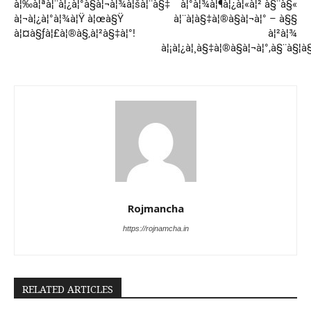
à¦‰à¦ªà¦¨à¦¿à¦°à§à¦¬à¦¾à¦šà¦¨à§‡
à¦°à¦¾à¦¶à¦¿à¦«à¦² à§¨à§«
à¦¬à¦¿à¦°à¦¾à¦Ÿ à¦œà§Ÿ
à¦¨à¦­à§‡à¦®à§à¦¬à¦° – à§§
à¦¤à§ƒà¦£à¦®à§‚à¦²à§‡à¦°!
à¦²à¦¾
à¦¡à¦¿à¦¸à§‡à¦®à§à¦¬à¦°,à§¨à§¦à
Rojmancha
https://rojnamcha.in
RELATED ARTICLES