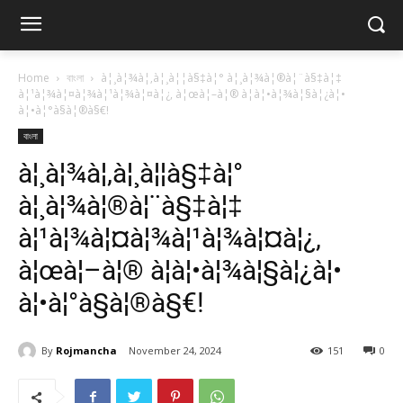
Home
বাংলা
à¦¸à¦¾à¦‚à¦¸à¦¦à§‡à¦° à¦¸à¦¾à¦®à¦¨à§‡à¦‡
à¦¹à¦¾à¦¤à¦¾à¦¹à¦¾à¦¤à¦¿, à¦œà¦–à¦® à¦à¦•à¦¾à¦§à¦¿à¦•
à¦•à¦°à§à¦®à§€!
বাংলা
à¦¸à¦¾à¦‚à¦¸à¦¦à§‡à¦°
à¦¸à¦¾à¦®à¦¨à§‡à¦‡
à¦¹à¦¾à¦¤à¦¾à¦¹à¦¾à¦¤à¦¿,
à¦œà¦–à¦® à¦à¦•à¦¾à¦§à¦¿à¦•
à¦•à¦°à§à¦®à§€!
By
Rojmancha
November 24, 2024
151
0