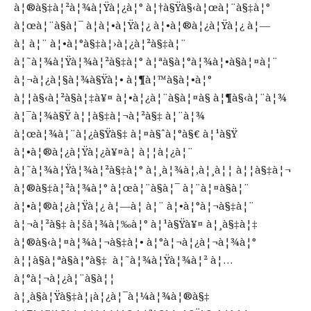
à¦®à§‡à¦²à¦¾à¦Ÿà¦¿à¦° à¦†à§Ÿà§‹à¦œà¦¨à§‡à¦°
à¦œà¦¨à§à¦¯ à¦à¦•à¦Ÿà¦¿ à¦•à¦®à¦¿à¦Ÿà¦¿ à¦—
à¦ à¦¨ à¦•à¦°à§‡à¦›à¦¿à¦²à§‡à¦¨
à¦˜à¦¾à¦Ÿà¦¾à¦²à§‡à¦° à¦ªà§à¦°à¦¾à¦•à§à¦¤à¦¨
à¦¬à¦¿à¦§à¦¾à§Ÿà¦• à¦¶à¦™à§à¦•à¦°
à¦¦à§‹à¦²à§à¦‡à¥¤ à¦•à¦¿à¦¨à§à¦¤à§ à¦¶à§‹à¦¨à¦¾
à¦¯à¦¾à§Ÿ à¦¦à§‡à¦¬à¦²à§‡ à¦¨à¦¾
à¦œà¦¾à¦¨à¦¿à§Ÿà§‡ à¦¤à§ˆà¦°à§€ à¦¹à§Ÿ
à¦•à¦®à¦¿à¦Ÿà¦¿à¥¤à¦ à¦¦à¦¿à¦¨
à¦˜à¦¾à¦Ÿà¦¾à¦²à§‡à¦° à¦¸à¦¾à¦‚à¦¸à¦¦ à¦¦à§‡à¦¬
à¦®à§‡à¦²à¦¾à¦° à¦œà¦¨à§à¦¯ à¦¨à¦¤à§à¦¨
à¦•à¦®à¦¿à¦Ÿà¦¿ à¦—à¦ à¦¨ à¦•à¦°à¦¬à§‡à¦¨
à¦¬à¦²à§‡ à¦šà¦¾à¦‰à¦° à¦¹à§Ÿà¥¤ à¦¸à§‡à¦‡
à¦®à§‹à¦¤à¦¾à¦¬à§‡à¦• à¦°à¦¬à¦¿à¦¬à¦¾à¦°
à¦¦à§à¦ªà§à¦°à§‡ à¦˜à¦¾à¦Ÿà¦¾à¦² à¦…
à¦°à¦¬à¦¿à¦¨à§à¦¦
à¦¸à§à¦Ÿà§‡à¦¡à¦¿à¦¯à¦¼à¦¾à¦®à§‡