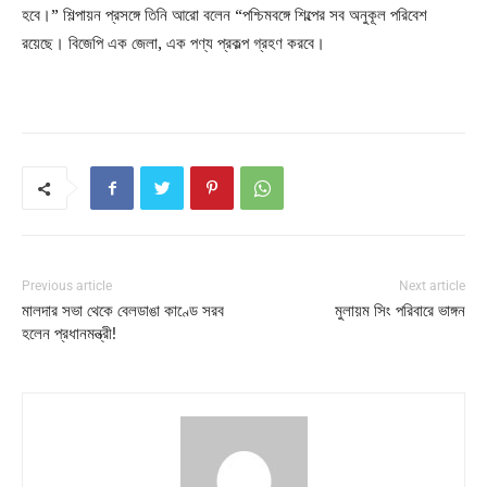
হবে।” শিল্পায়ন প্রসঙ্গে তিনি আরো বলেন “পশ্চিমবঙ্গে শিল্পের সব অনুকূল পরিবেশ
রয়েছে। বিজেপি এক জেলা, এক পণ্য প্রকল্প গ্রহণ করবে।
Previous article
Next article
মালদার সভা থেকে বেলডাঙা কাণ্ডে সরব
মুলায়ম সিং পরিবারে ভাঙ্গন
হলেন প্রধানমন্ত্রী!