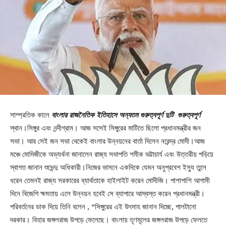
সাম্প্রতিক কালে
বাংলার রাজনৈতিক ইতিহাসে অন্যতম গুরুত্বপূর্ণ দুটি গুরুত্বপূর্ণ
স্থান।সিঙ্গুর এবং নন্দীগ্রাম। আজ সসেই সিঙ্গুরের মাটিতে ছিলো প্রধানমন্ত্রীর জন
সভা। আর সেই জন সভা থেকেই বাংলার উন্নয়নের বার্তা দিলেন নরেন্দ্র মোদী।আজ
মঞ্চে মোদিজীকে অভ্যর্থনা জানালেন রাজ্য সভাপতি শমীক ভট্টাচার্য এবং উত্তরীয় পড়িয়ে
স্বাগত জানান শুভেন্দু অধিকারী।নিজের ভাসনে একদিকে যেমন অনুপ্রবেশ ইস্যু তুলে
ধরেন তেমনই রাজ্য সরকারের ব্যার্থতাকে হাইলাইট করেন মোদীজি। পাশাপাশি আগামী
দিনে বিজেপি ক্ষমতায় এলে উন্নয়ন হবেই সে ব্যাপারে আস্বস্ত করেন প্রধানমন্ত্রী।
পরিবর্তনের ডাক দিয়ে তিনি বলেন , “সিঙ্গুরের এই উৎসাহ জানান দিচ্ছে, পালটানো
দরকার। বিহার জঙ্গলরাজ উপড়ে ফেলেছে। বাংলায় তৃণমূলের জঙ্গলরাজ উপড়ে ফেলতে