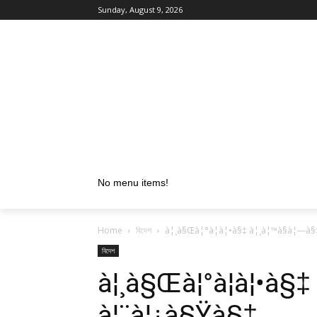
Sunday, August 9, 2026
No menu items!
Home
বিদেশ
à¦¸à§Œà¦°à¦­à¦•à§‡ à¦¸à¦™à§à¦—à
বিদেশ
à¦¸à§Œà¦°à¦­à¦•à§‡
à¦¨à¦¿à§Ÿà§‡