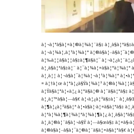
à¦¬à¦°à§à¦¤à¦®à¦¾à¦¨à§‡ à¦¸à§à¦ªà§‡à
à¦¬à¦¾à¦‚à¦²à¦¾à¦° à¦®à§à¦–à§à¦¯à¦®
à¦‰à¦¦à§à¦¦à§‡à¦¶à§à¦¯ à¦¬à¦¿à¦¨à¦
à¦¸à§à¦ªà§‡à¦¨ à¦¯à¦¾à¦¤à§à¦°à¦¾à¦° à
à¦¸à¦¦ à¦¬à§à¦¯à¦¾à¦¬à¦¹à¦¾à¦° à¦•à¦°
¤ à¦†à¦œ à¦°à¦¿à§Ÿà¦¾à¦² à¦®à¦¾à¦¦à§
à¦Ÿà§à¦°à¦«à¦¿ à¦°à§à¦® à¦˜à§à¦°à§
à¦¸à¦™à§à¦—à§€ à¦›à¦¿à¦²à§‡à¦¨ à¦¸à§
à¦¶à¦¿à¦²à§à¦ª à¦•à§à¦·à¦¤à§à¦°à§‡ à
à¦ªà¦¾à¦¶à¦¾à¦ªà¦¾à¦¶à¦¿ à¦¸à§à¦ªà§‡
à¦¸à¦®à¦¨à§à¦¬à§Ÿ à¦—à§œà§‡ à¦¤à§‹à¦
à¦®à§à¦–à§à¦¯à¦®à¦¨à§à¦¤à§à¦°à§€ 