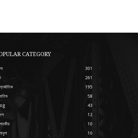
OPULAR CATEGORY
লা
301
শ
261
্তর্জাতিক
195
যোতিষ
58
log
43
দেশ
12
পাদকীয়
10
াধুলা
10