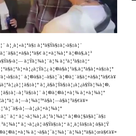
¦¨ à¦¸à¦«à¦°à§‡ à¦°à§Ÿà§‡à¦›à§‡à¦¨
à¦¨à§à¦¤à§à¦°à§€ à¦¤à¦¾à¦° à¦®à§‚à¦²
¿à§Ÿà§‹à¦— à¦Ÿà¦¾à¦¨à¦¾ à¦¹à¦²à§‡à¦“
¦ªà§à¦°à¦¤à¦¿à¦Ÿà¦¿ à¦®à§à¦¹à§‚à¦°à§à¦¤à§‡à¦°
à¦›à§‡à¦¨ à¦®à§à¦–à§à¦¯à¦®à¦¨à§à¦¤à§à¦°à§€à¥
à¦°à¦¿à¦¦à§‡à¦° à¦¸à§à¦Ÿà§‡à¦¡à¦¿à§Ÿà¦¾à¦®,
‡ à¦¦à§‡à¦–à¦²à§‡à¦¨ à¦®à¦®à¦¤à¦¾ à¦¤à¦¾à¦°
Œà¦°à¦­ à¦—à¦¾à¦™à§à¦—à§à¦²à§€à¥¤
¦¸à¦¹à¦¯à§‹à¦—à¦¿à¦¤à¦¾à¦°
à¦¨ à¦“ à¦¬à¦¾à¦‚à¦²à¦¾à¦° à¦®à¦§à§à¦¯à§‡
²à¦¾à¦° à¦¬à¦¿à¦·à§Ÿà§‡à¦“ à¦¸à¦šà§‡à¦·à§à¦Ÿ
à¦®à¦®à¦¤à¦¾ à¦¬à§à¦¯à¦¾à¦¨à¦¾à¦°à§à¦œà§€à¥¤