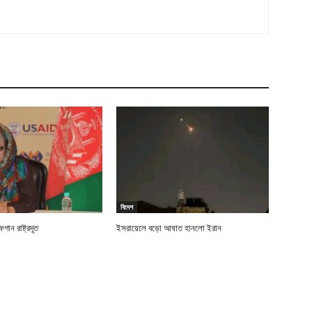
বিদেশ
ান রাষ্ট্রদূত
ইসরায়েলে বড়ো আঘাত হানলো ইরান