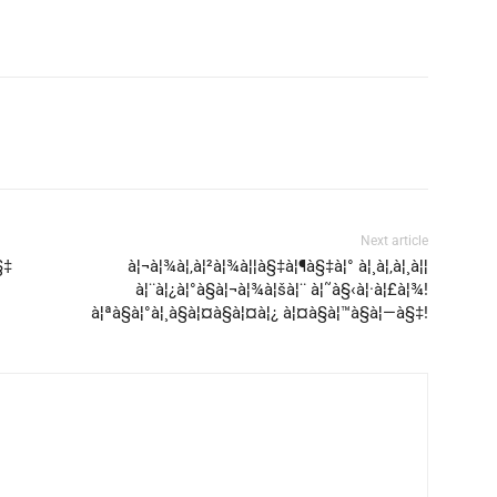
Next article
§‡
à¦¬à¦¾à¦‚à¦²à¦¾à¦¦à§‡à¦¶à§‡à¦° à¦¸à¦‚à¦¸à¦¦
à¦¨à¦¿à¦°à§à¦¬à¦¾à¦šà¦¨ à¦˜à§‹à¦·à¦£à¦¾!
à¦ªà§à¦°à¦¸à§à¦¤à§à¦¤à¦¿ à¦¤à§à¦™à§à¦—à§‡!