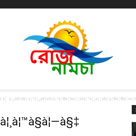
§‡ à¦¨à¦¿à§Ÿà§‡ à¦°à¦¿à§Ÿà§‡à¦²à¦®à¦¾à¦¦à§à¦°à¦¿à¦¦à§‡ à¦®à¦®à¦¤à¦
 à¦¸à¦™à§à¦—à§‡