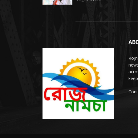
AB
Rojn
news
acro
keep
Cont