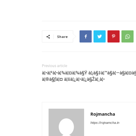
Share
Previous article
à¦•à¦²à¦•à¦¾à¦¤à¦¾à§Ÿ à¦¡à§‡à¦™à§à¦—à§à¦¤à
à¦®à§ƒà¦¤ à¦šà¦¿à¦•à¦¿à§Žà¦¸à¦•
Rojmancha
https://rojnamcha.in