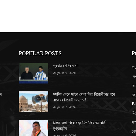
POPULAR POSTS
P
প্রয়াত মেসির বাবা!
বাং
August 8, 2026
দে
আন
জ্
থে
মসজিদ থেকে মাইক খোলা নিয়ে বিরোধীতার পথে
রাজ্যের বিরোধী দলনেতা!
B
August 7, 2026
বি
সম্
মিলন মেলা থেকে বস্ত্র শিল্প নিয়ে বড় বার্তা
মুখ্যমন্ত্রীর
খেল
August 6, 2026