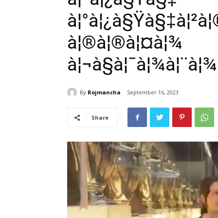
à¦°à¦¿à§Ÿà§‡à¦²à¦®
à¦®à¦®à¦¤à¦¾
à¦¬à§à¦¯à¦¾à¦¨à¦
By
Rojmancha
September 16, 2023
Share