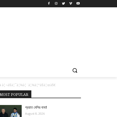
¾ à¦¬à§à¦¯à¦¾à¦¨à¦¾à¦°à§à¦œà§€
MOST POPULAR
প্রয়াত মেসির বাবা!
August 8, 2026