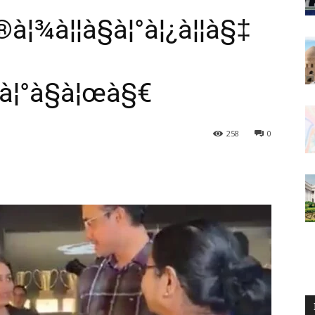
à¦¾à¦¦à§à¦°à¦¿à¦¦à§‡
¾à¦°à§à¦œà§€
258
0