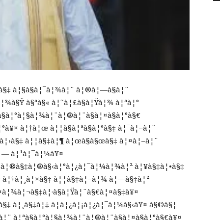
à§‡ à¦§à§à¦¯à¦¾à¦¨ à¦®à¦—à§à¦¨
à¦¾à§Ÿ à§ªà§« à¦˜à¦£à§à¦Ÿà¦¾ à¦ªà¦°
à§à¦°à¦§à¦¾à¦¨à¦®à¦¨à§à¦¤à§à¦°à§€
°à¥¤ à¦†à¦œ à¦¦à§à¦ªà§à¦°à§‡ à¦¯à¦–à¦¨
²à¦›à§‡ à¦¦à§‡à¦¶ à¦œà§à§œà§‡ à¦¤à¦–à¦¨
à¦— à¦¹à¦¯à¦¼à¥¤
• à¦®à§‡à¦®à§‹à¦°à¦¿à¦¯à¦¼à¦¾à¦² à¦¥à§‡à¦•à§‡
‡ à¦†à¦¸à¦¤à§‡ à¦¦à§‡à¦–à¦¾ à¦—à§‡à¦²
¤à¦¾à¦¬à§‡à¦·à§à¦Ÿà¦¨à§€à¦¤à§‡à¥¤
›à§‡ à¦¸à§‡à¦‡ à¦­à¦¿à¦¡à¦¿à¦¯à¦¼à§‹à¥¤ à§©à§¦
à¦¨ à¦ªà§à¦°à¦§à¦¾à¦¨à¦®à¦¨à§à¦¤à§à¦°à§€à¥¤