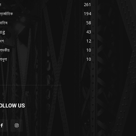
শ
261
্তর্জাতিক
194
যোতিষ
58
log
43
দেশ
12
পাদকীয়
10
াধুলা
10
OLLOW US