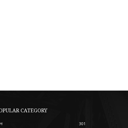
OPULAR CATEGORY
লা
301