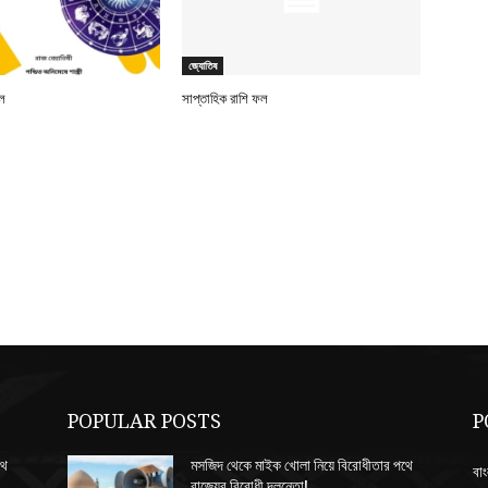
জ্যোতিষ
ল
সাপ্তাহিক রাশি ফল
POPULAR POSTS
P
থে
মসজিদ থেকে মাইক খোলা নিয়ে বিরোধীতার পথে
বাং
রাজ্যের বিরোধী দলনেতা!