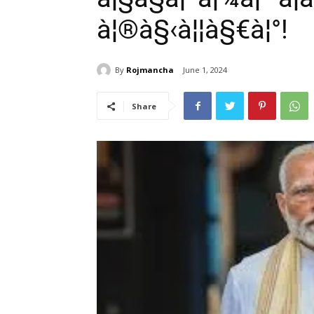
à¦®à§‹à¦¦à§€à¦°!
By
Rojmancha
June 1, 2024
Share