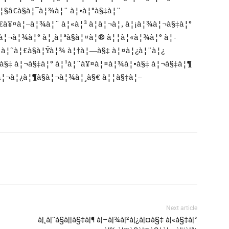
§â€à§à¦¯à¦¾à¦¨ à¦•à¦°à§‡à¦¨
€à¥¤à¦–à¦¾à¦¨ à¦«à¦² à¦à¦¬à¦‚ à¦¡à¦¾à¦¬à§‡à¦°
à¦¬à¦¾à¦° à¦¸à¦ªà§à¦¤à¦® à¦¦à¦«à¦¾à¦° à¦­
• à¦˜à¦£à§à¦Ÿà¦¾ à¦†à¦—à§‡ à¦¤à¦¿à¦¨à¦¿
¦•à§‡ à¦¬à§‡à¦° à¦¹à¦¨à¥¤à¦¤à¦¾à¦•à§‡ à¦¬à§‡à¦¶
®à¦¬à¦¿à¦¶à§à¦¬à¦¾à¦¸à§€ à¦¦à§‡à¦–
Next article
à¦¸à¦¨à§à¦¦à§‡à¦¶ à¦–à¦¾à¦²à¦¿à¦¤à§‡ à¦«à§‡à¦°