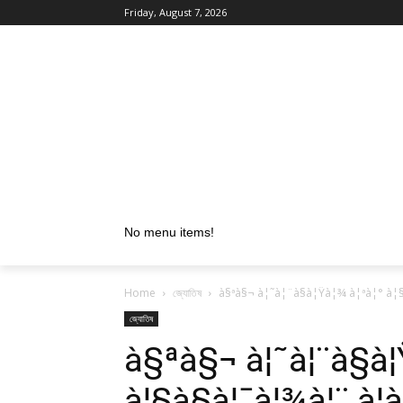
Friday, August 7, 2026
No menu items!
Home
জ্যোতিষ
à§ªà§¬ à¦˜à¦¨à§à¦Ÿà¦¾ à¦ªà¦° à¦
জ্যোতিষ
à§ªà§¬ à¦˜à¦¨à§à¦
à¦§à§à¦¯à¦¾à¦¨ à¦­