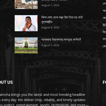
দে
August 7, 2026
আন
জ্
মিলন মেলা থেকে বস্ত্র শিল্প নিয়ে বড় বার্তা
মুখ্যমন্ত্রীর
B
August 6, 2026
বি
সম্
প্রথমবার বিধানসভায় সাসপেন্ড মার্শাল?
August 5, 2026
খেল
OUT US
F
amcha brings you the latest and most trending headline
 every day. We deliver crisp, reliable, and timely updates
ss politics, entertainment, sports, technology, and more—