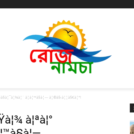
§à§à¦¯à¦¾à¦¨ à¦­à¦™à§à¦— à¦®à§‹à¦¦à§€à¦°!
Ÿà¦¾ à¦ªà¦°
à¦™à§à¦—