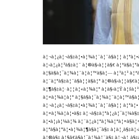
à¦¬à¦¿à¦¬à§‡à¦•à¦¾à¦¨à¦¨à§à¦¦ à¦°à¦•
à¦›à¦¿à¦²à§‡à¦¨ à¦®à§‹à¦¦à§€ à¦ªà§à¦°
à¦§à§à¦¯à¦¾à¦¨à¦­à¦™à§à¦— à¦¹à¦² à¦ª
à¦¨à¦°à§‡à¦¨à§à¦¦à§à¦° à¦®à§‹à¦¦à§€à¦
à¦¶à§‡à¦· à¦¦à¦«à¦¾à¦° à¦­à§‹à¦Ÿ à¦šà¦
à¦¤à¦¾à¦à¦° à¦§à§à¦¯à¦¾à¦¨à¦­à¦™à§
à¦¬à¦¿à¦¬à§‡à¦•à¦¾à¦¨à¦¨à§à¦¦ à¦°à¦
à¦¤à¦¾à¦à¦•à§‡ à¦¬à§‡à¦°à¦¿à¦¯à¦¼à§
à¦•à¦¡à¦¼à¦¾ à¦¨à¦¿à¦°à¦¾à¦ªà¦¤à§à¦
à¦ªà§à¦°à¦•à¦¾à¦¶à§à¦¯à§‡ à¦à¦¸à§‡à¦
à¦®à§‡ à¦§â€à§à¦¯à¦¾à¦¨à§‡ à¦¬à¦¸à§‡