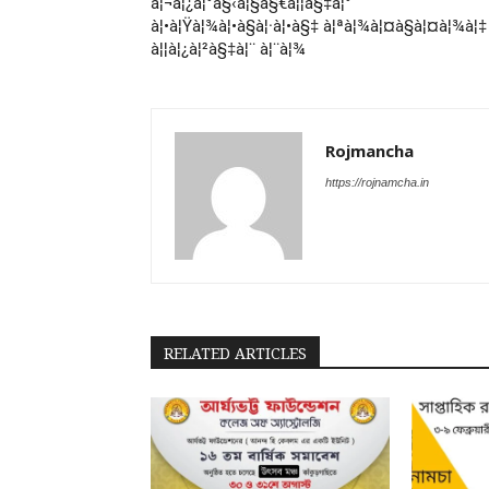
à¦¬à¦¿à¦°à§‹à¦§à§€à¦¦à§‡à¦°
à¦•à¦Ÿà¦¾à¦•à§à¦·à¦•à§‡ à¦ªà¦¾à¦¤à§à¦¤à¦¾à¦‡
à¦¦à¦¿à¦²à§‡à¦¨ à¦¨à¦¾
Rojmancha
https://rojnamcha.in
RELATED ARTICLES