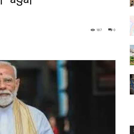
187
0