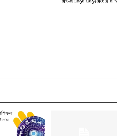
à¦‰à¦¤à§à¦¤à§‡à¦œà¦¨à¦¾