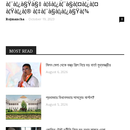
à¦¨à¦¿à§Ÿà§‡ à¦šà¦¿à¦¨à§à¦¤à¦¿à¦¤
à¦Ÿà¦¿à¦® à¦‡à¦¨à§à¦¡à¦¿à§Ÿà¦¾
Rojmancha
-
October 19, 2023
0
MOST READ
মিলন মেলা থেকে বস্ত্র শিল্প নিয়ে বড় বার্তা মুখ্যমন্ত্রীর
August 6, 2026
প্রথমবার বিধানসভায় সাসপেন্ড মার্শাল?
August 5, 2026
কোভিড টেস্ট দুর্নীতি নিয়ে বড় তথ্য সামনে এলো