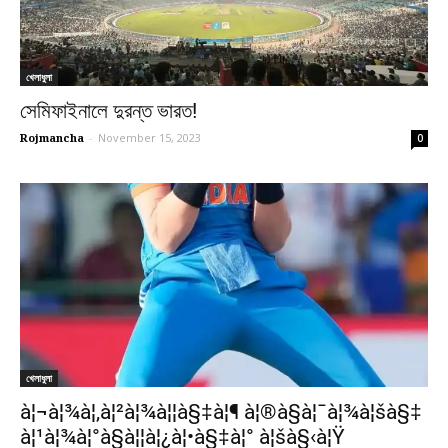
খেলাধুলা
সেমিফাইনালে দুরন্ত ভারত!
Rojmancha
-
November 15, 2023
0
খেলাধুলা
à¦¬à¦¾à¦‚à¦²à¦¾à¦¦à§‡à¦¶ à¦®à§à¦¯à¦¾à¦šà§‡
à¦¹à¦¾à¦°à§à¦¦à¦¿à¦•à§‡à¦° à¦šà§‹à¦Ÿ