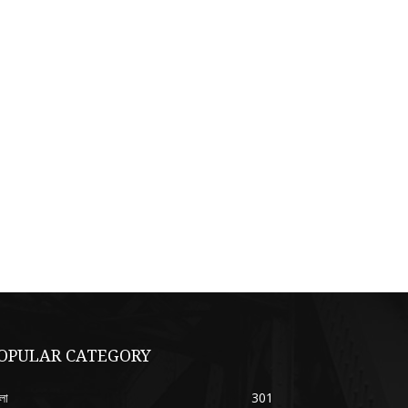
OPULAR CATEGORY
লা
301