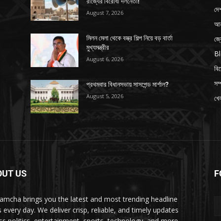
রাজ্যের বিরোধী দলনেতা!
দে
August 7, 2026
আন
জ্
মিলন মেলা থেকে বস্ত্র শিল্প নিয়ে বড় বার্তা
মুখ্যমন্ত্রীর
B
August 6, 2026
বি
সম্
প্রথমবার বিধানসভায় সাসপেন্ড মার্শাল?
August 5, 2026
খেল
OUT US
F
amcha brings you the latest and most trending headline
 every day. We deliver crisp, reliable, and timely updates
ss politics, entertainment, sports, technology, and more—