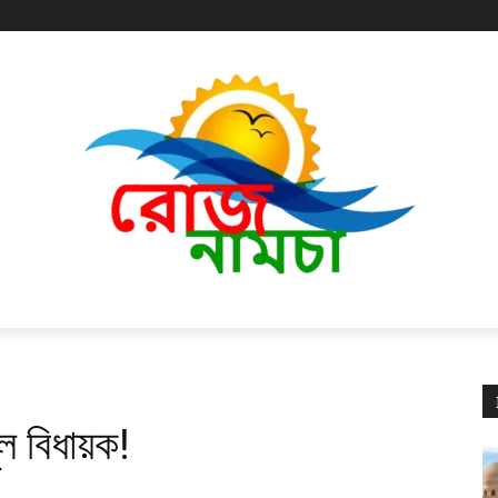
ূল বিধায়ক!