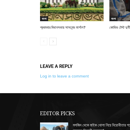
বাংলা
বাংলা
প্রথমবার বিধানসভায় সাসপেন্ড মার্শাল?
কোভিড টেস্ট দুর্
LEAVE A REPLY
Log in to leave a comment
EDITOR PICKS
মসজিদ থেকে মাইক খোলা নিয়ে বিরোধীতার প