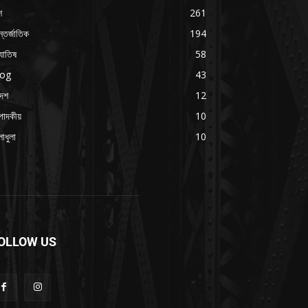
শ
261
্তর্জাতিক
194
যোতিষ
58
log
43
দেশ
12
পাদকীয়
10
াধুলা
10
OLLOW US