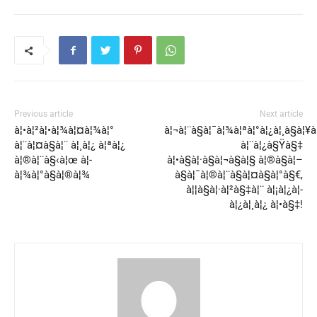
Previous article
Next article
à¦•à¦²à¦•à¦¾à¦¤à¦¾à¦°
à¦¬à¦¨à§à¦¯à¦¾à¦ªà¦°à¦¿à¦¸à§à¦¥
à¦¨à¦¤à§à¦¨ à¦¸à¦¿ à¦ªà¦¿
à¦¨à¦¿à§Ÿà§‡
à¦®à¦¨à§‹à¦œ à¦­
à¦•à§à¦·à§à¦¬à§à¦§ à¦®à§à¦–
à¦¾à¦°à§à¦®à¦¾
à§à¦¯à¦®à¦¨à§à¦¤à§à¦°à§€,
à¦¦à§à¦·à¦²à§‡à¦¨ à¦¡à¦¿à¦­
à¦¿à¦¸à¦¿ à¦•à§‡!