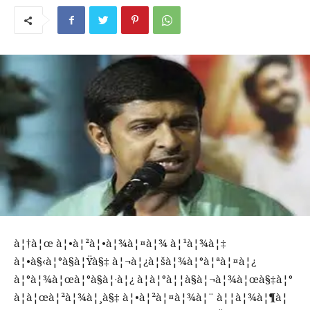
à¦†à¦œ à¦•à¦²à¦•à¦¾à¦¤à¦¾ à¦¹à¦¾à¦‡
à¦•à§‹à¦°à§à¦Ÿà§‡ à¦¬à¦¿à¦šà¦¾à¦°à¦ªà¦¤à¦¿
à¦°à¦¾à¦œà¦°à§à¦·à¦¿ à¦­à¦°à¦¦à§à¦¬à¦¾à¦œà§‡à¦°
à¦à¦œà¦²à¦¾à¦¸à§‡ à¦•à¦²à¦¤à¦¾à¦¨ à¦¦à¦¾à¦¶à¦