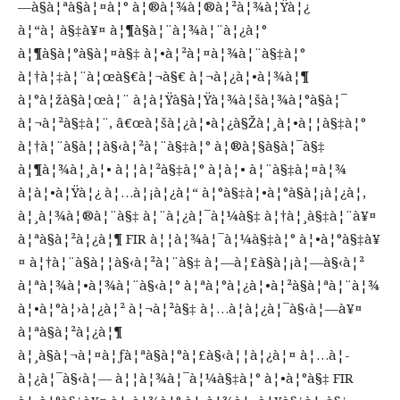
—à§à¦ªà§à¦¤à¦° à¦®à¦¾à¦®à¦²à¦¾à¦Ÿà¦¿
à¦“à¦ à§‡à¥¤ à¦¶à§à¦¨à¦¾à¦¨à¦¿à¦°
à¦¶à§à¦°à§à¦¤à§‡ à¦•à¦²à¦¤à¦¾à¦¨à§‡à¦°
à¦†à¦‡à¦¨à¦œà§€à¦¬à§€ à¦¬à¦¿à¦•à¦¾à¦¶
à¦°à¦žà§à¦œà¦¨ à¦­à¦Ÿà§à¦Ÿà¦¾à¦šà¦¾à¦°à§à¦¯
à¦¬à¦²à§‡à¦¨, â€œà¦šà¦¿à¦•à¦¿à§Žà¦¸à¦•à¦¦à§‡à¦°
à¦†à¦¨à§à¦¦à§‹à¦²à¦¨à§‡à¦° à¦®à¦§à§à¦¯à§‡
à¦¶à¦¾à¦¸à¦• à¦¦à¦²à§‡à¦° à¦à¦• à¦¨à§‡à¦¤à¦¾
à¦à¦•à¦Ÿà¦¿ à¦…à¦¡à¦¿à¦“ à¦°à§‡à¦•à¦°à§à¦¡à¦¿à¦‚
à¦¸à¦¾à¦®à¦¨à§‡ à¦¨à¦¿à¦¯à¦¼à§‡ à¦†à¦¸à§‡à¦¨à¥¤
à¦ªà§à¦²à¦¿à¦¶ FIR à¦¦à¦¾à¦¯à¦¼à§‡à¦° à¦•à¦°à§‡à¥
¤ à¦†à¦¨à§à¦¦à§‹à¦²à¦¨à§‡ à¦—à¦£à§à¦¡à¦—à§‹à¦²
à¦ªà¦¾à¦•à¦¾à¦¨à§‹à¦° à¦ªà¦°à¦¿à¦•à¦²à§à¦ªà¦¨à¦¾
à¦•à¦°à¦›à¦¿à¦² à¦¬à¦²à§‡ à¦…à¦­à¦¿à¦¯à§‹à¦—à¥¤
à¦ªà§à¦²à¦¿à¦¶
à¦¸à§à¦¬à¦¤à¦ƒà¦ªà§à¦°à¦£à§‹à¦¦à¦¿à¦¤ à¦…à¦­
à¦¿à¦¯à§‹à¦— à¦¦à¦¾à¦¯à¦¼à§‡à¦° à¦•à¦°à§‡ FIR