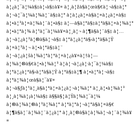
à¦¿à¦¯à¦¼à§‡à¦›à§‡à¥¤ à¦¸à¦žà§à¦œà§€à¦¬à§‡à¦°
à¦¬à¦¯à¦¼à¦¾à¦¨à§‡à¦° à¦­à¦¿à¦¤à§à¦¤à¦¿à¦¤à§‡
à¦•à¦²à¦¤à¦¾à¦¨à¦•à§‡ à¦—à§à¦°à§‡à¦ªà§à¦¤à¦¾à¦°
à¦•à¦°à¦¾ à¦¹à¦¯à¦¼à¥¤à¦¸à¦¬ à¦¶à§à¦¨à§‡ à¦…
à¦¬à¦¿à¦²à¦®à§à¦¬à§‡ à¦°à¦¿à¦ªà§‹à¦°à§à¦Ÿ
à¦¤à¦²à¦¬ à¦•à¦°à§‡à¦¨
à¦¬à¦¿à¦šà¦¾à¦°à¦ªà¦¤à¦¿à¥¤à¦†à¦—
à¦¾à¦®à§€à¦•à¦¾à¦² à¦à¦¬à¦¿à¦·à¦¯à¦¼à§‡
à¦°à¦¿à¦ªà§‹à¦°à§à¦Ÿ à¦ªà§‡à¦¶ à¦•à¦°à¦¬à§‡
à¦°à¦¾à¦œà§à¦¯à¥¤
à¦¬à§ƒà¦¹à¦¸à§à¦ªà¦¤à¦¿à¦¬à¦¾à¦° à¦¸à¦•à¦¾à¦²
à¦¸à¦¾à¦¡à¦¼à§‡ à§§à§¦à¦Ÿà¦¾à¦¯à¦¼
à¦®à¦¾à¦®à¦²à¦¾à¦° à¦ªà¦°à¦¬à¦°à§à¦¤à§€
à¦¶à§à¦¨à¦¾à¦¨à¦¿à¦° à¦¸à¦®à§à¦­à¦¾à¦¬à¦¨à¦¾à¥
¤