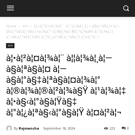
Home
বাংলা
à¦•à¦²à¦¤à¦¾à¦¨ à¦¦à¦¾à¦¸à¦—à§à¦ªà§à¦¤ à¦—
à§à¦°à§‡à¦ªà§à¦¤à¦¾à¦° à¦®à¦¾à¦®à¦²à¦¾à§Ÿ à¦¹à¦¾à¦‡
à¦•à§‹à¦°à§à¦Ÿà§‡ à¦°à¦¿à¦ªà§‹à¦°à§à¦Ÿ à¦¤à¦²à¦¬
বাংলা
à¦•à¦²à¦¤à¦¾à¦¨ à¦¦à¦¾à¦¸à¦—
à§à¦ªà§à¦¤ à¦—
à§à¦°à§‡à¦ªà§à¦¤à¦¾à¦°
à¦®à¦¾à¦®à¦²à¦¾à§Ÿ à¦¹à¦¾à¦‡
à¦•à§‹à¦°à§à¦Ÿà§‡
à¦°à¦¿à¦ªà§‹à¦°à§à¦Ÿ à¦¤à¦²à¦¬
By
Rojmancha
September 18, 2024
223
0