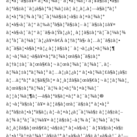
à¦•à¦°à§‡à¥¤ à¦•à¦¾à¦° à¦•à¦¾à¦› à¦¥à§‡à¦•à§‡
à¦ªà§‡à¦¨à¦¡à§à¦°à¦¾à¦‡à¦­ à¦¸à¦‚à¦—à§à¦°à¦¹
à¦•à¦°à¦¾ à¦¹à¦¯à¦¼à§‡à¦›à§‡ à¦¤à¦¾à¦°
à¦•à§‹à¦¨à¦“ à¦‰à¦²à§à¦²à§‡à¦– à¦¨à§‡à¦‡à¥¤
à¦•à§‹à¦¨à¦“ à¦¨à§‹à¦Ÿà¦¿à¦¸ à¦¦à§‡à¦“à¦¯à¦¼à¦¾
à¦¹à¦¯à¦¼à¦¨à¦¿à¥¤â€Â à¦†à¦°à§‹ à¦…à¦¨à§‡à¦•
à¦¯à§à¦•à§à¦¤à¦¿ à¦¦à§‡à¦¨ à¦¬à¦¿à¦•à¦¾à¦¶
à¦¬à¦¾à¦¬à§à¥¤à¦°à¦¾à¦œà§à¦¯à§‡à¦°
à¦†à¦‡à¦¨à¦œà§€à¦¬ à¦œà¦¾à¦¨à¦¾à¦¨, à¦­
à¦¾à¦‡à¦°à¦¾à¦² à¦…à¦¡à¦¿à¦“ à¦•à¦¾à¦£à§à¦¡à§‡
à¦…à¦ªà¦° à¦§à§ƒà¦¤ à¦¸à¦žà§à¦œà§€à¦¬ à¦¦à¦¾à¦¸
à¦œà§‡à¦°à¦¾à¦¯à¦¼ à¦•à¦²à¦¤à¦¾à¦¨
à¦¦à¦¾à¦¶à¦—à§à¦ªà§à¦¤à¦° à¦¨à¦¾à¦®
à¦¬à¦²à§‡à¦¨à¥¤ à¦¦à§à¦œà¦¨à§‡à¦° à¦•à¦²
à¦°à§‡à¦•à¦°à§à¦¡ à¦–à¦¤à¦¿à¦¯à¦¼à§‡ à¦¦à§‡à¦–
à¦¾ à¦¹à¦¯à¦¼à¥¤ à¦¦à§‡à¦–à¦¾ à¦¯à¦¾à¦¯à¦¼
à¦¸à¦žà§à¦œà§€à¦¬à§‡à¦° à¦«à§‹à¦¨ à¦¥à§‡à¦•à§‡
à¦•à¦²à¦¤à¦¾à¦¨à§‡à¦° à¦«à§‹à¦¨à§‡ à¦«à§‹à¦¨ à¦—