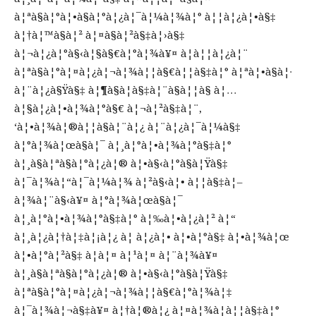
à¦ªà§à¦°à¦•à§à¦°à¦¿à¦¯à¦¼à¦¾à¦° à¦¦à¦¿à¦•à§‡
à¦†à¦™à§à¦² à¦¤à§à¦²à§‡à¦›à§‡
à¦¬à¦¿à¦°à§‹à¦§à§€à¦°à¦¾à¥¤ à¦à¦¦à¦¿à¦¨
à¦ªà§à¦°à¦¤à¦¿à¦¬à¦¾à¦¦à§€à¦¦à§‡à¦° à¦ªà¦•à§à¦·
à¦¨à¦¿à§Ÿà§‡ à¦¶à§à¦­à§‡à¦¨à§à¦¦à§ à¦…
à¦§à¦¿à¦•à¦¾à¦°à§€ à¦¬à¦²à§‡à¦¨,
‘à¦•à¦¾à¦®à¦¦à§à¦¨à¦¿ à¦¨à¦¿à¦¯à¦¼à§‡
à¦°à¦¾à¦œà§à¦¯ à¦¸à¦°à¦•à¦¾à¦°à§‡à¦°
à¦¸à§à¦ªà§à¦°à¦¿à¦® à¦•à§‹à¦°à§à¦Ÿà§‡
à¦¯à¦¾à¦“à¦¯à¦¼à¦¾ à¦²à§‹à¦• à¦¦à§‡à¦–
à¦¾à¦¨à§‹à¥¤ à¦°à¦¾à¦œà§à¦¯
à¦¸à¦°à¦•à¦¾à¦°à§‡à¦° à¦‰à¦•à¦¿à¦² à¦“
à¦¸à¦¿à¦†à¦‡à¦¡à¦¿ à¦ à¦¿à¦• à¦•à¦°à§‡ à¦•à¦¾à¦œ
à¦•à¦°à¦²à§‡ à¦à¦¤ à¦¹à¦¤ à¦¨à¦¾à¥¤
à¦¸à§à¦ªà§à¦°à¦¿à¦® à¦•à§‹à¦°à§à¦Ÿà§‡
à¦ªà§à¦°à¦¤à¦¿à¦¬à¦¾à¦¦à§€à¦°à¦¾à¦‡
à¦¯à¦¾à¦¬à§‡à¥¤ à¦†à¦®à¦¿ à¦¤à¦¾à¦à¦¦à§‡à¦°