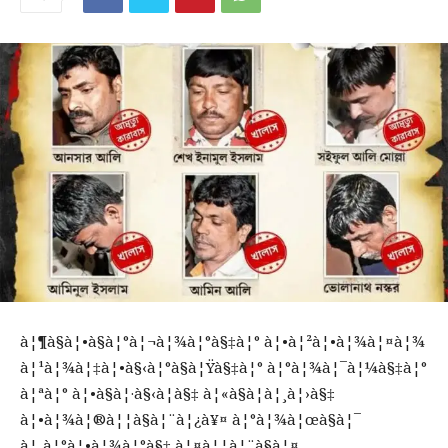
à¦¶à§à¦•à§à¦°à¦¬à¦¾à¦°à§‡à¦° à¦•à¦²à¦•à¦¾à¦¤à¦¾
à¦¹à¦¾à¦‡à¦•à§‹à¦°à§à¦Ÿà§‡à¦° à¦°à¦¾à¦¯à¦¼à§‡à¦°
à¦ªà¦° à¦•à§à¦·à§‹à¦­à§‡ à¦«à§à¦à¦¸à¦›à§‡
à¦•à¦¾à¦®à¦¦à§à¦¨à¦¿à¥¤ à¦°à¦¾à¦œà§à¦¯
à¦¸à¦°à¦•à¦¾à¦°à§‡ à¦¤à¦¦à¦¨à§à¦¤