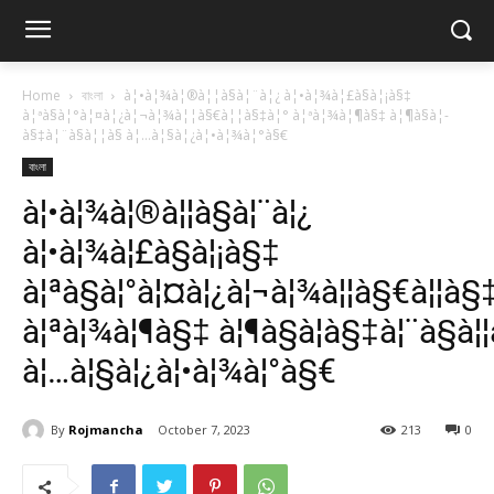
Home
বাংলা
à¦•à¦¾à¦®à¦¦à§à¦¨à¦¿ à¦•à¦¾à¦£à§à¦¡à§‡
à¦ªà§à¦°à¦¤à¦¿à¦¬à¦¾à¦¦à§€à¦¦à§‡à¦° à¦ªà¦¾à¦¶à§‡ à¦¶à§à¦­
à§‡à¦¨à§à¦¦à§ à¦…à¦§à¦¿à¦•à¦¾à¦°à§€
বাংলা
à¦•à¦¾à¦®à¦¦à§à¦¨à¦¿
à¦•à¦¾à¦£à§à¦¡à§‡
à¦ªà§à¦°à¦¤à¦¿à¦¬à¦¾à¦¦à§€à¦¦à§
à¦ªà¦¾à¦¶à§‡ à¦¶à§à¦­à§‡à¦¨à§à¦¦
à¦…à¦§à¦¿à¦•à¦¾à¦°à§€
By
Rojmancha
October 7, 2023
213
0