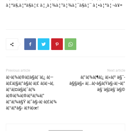
à¦ªà§‚à¦°à§à¦£ à¦¸à¦¾à¦¹à¦¾à¦¯à§à¦¯ à¦•à¦°à¦¬à¥¤
Previous article
Next article
à¦•à¦¾à¦®à¦¦à§à¦¨à¦¿ à¦—
à¦°à¦¾à¦¶à¦¿ à¦«à¦² à§¯-
à¦£à¦§à¦°à§à¦·à¦£ à¦à¦¬à¦‚
à§§à§« à¦…à¦•à§à¦Ÿà§‹à¦¬à¦°
à¦¹à¦¤à§à¦¯à¦¾
à§¨à§¦à§¨à§©
à¦®à¦¾à¦®à¦²à¦¾à¦°
à¦°à¦¾à§Ÿ à¦˜à§‹à¦·à¦£à¦¾
à¦¹à¦²à§‹ à¦†à¦œ!