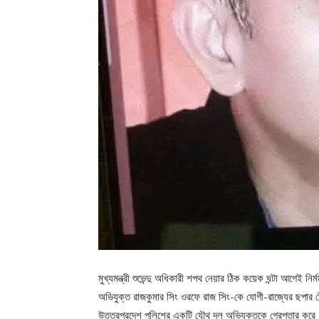
মুখ্যমন্ত্রী শুভেন্দু অধিকারী শপথ নেয়ার ঠিক কয়েক ঘন্টা আগেই 
অভিযুক্ত রাজকুমার সিং ওরফে রাজ সিং-কে যোগী-রাজ্যের ছপার
উত্তরপ্রদেশ পুলিশের একটি যৌথ দল অভিযুক্তকে গ্রেপ্তার করে।পুল