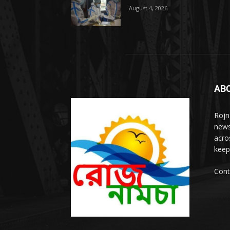
August 4, 2026
AB
Rojn
news
acro
keep
Cont