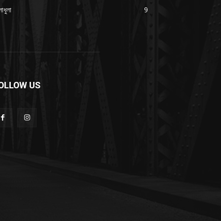
াধুলা
9
OLLOW US