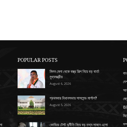
POPULAR POSTS
P
মিলন মেলা থেকে বস্ত্র শিল্প নিয়ে বড় বার্তা
বাং
মুখ্যমন্ত্রীর
দে
August 6, 2026
আন
জ্
প্রথমবার বিধানসভায় সাসপেন্ড মার্শাল?
August 5, 2026
B
বি
সম্
লো
কোভিড টেস্ট দুর্নীতি নিয়ে বড় তথ্য সামনে এলো