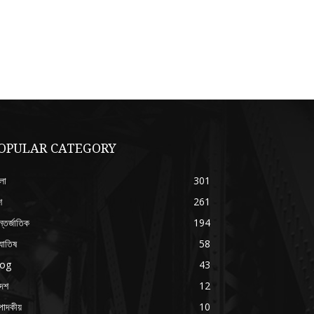
OPULAR CATEGORY
লা
301
শ
261
্তর্জাতিক
194
যোতিষ
58
log
43
দেশ
12
পাদকীয়
10