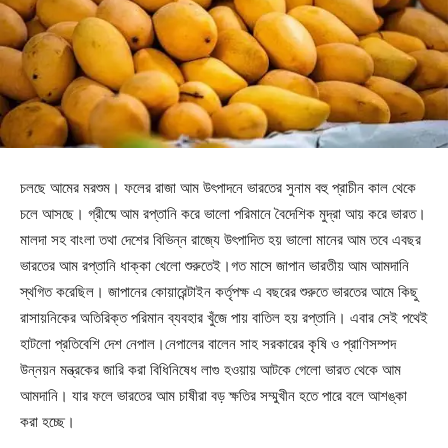
চলছে আমের মরশুম। ফলের রাজা আম উৎপাদনে ভারতের সুনাম বহু প্রাচীন কাল থেকে
চলে আসছে। গ্রীষ্মে আম রপ্তানি করে ভালো পরিমানে বৈদেশিক মুদ্রা আয় করে ভারত।
মালদা সহ বাংলা তথা দেশের বিভিন্ন রাজ্যে উৎপাদিত হয় ভালো মানের আম তবে এবছর
ভারতের আম রপ্তানি ধাক্কা খেলো শুরুতেই।গত মাসে জাপান ভারতীয় আম আমদানি
স্থগিত করেছিল। জাপানের কোয়ারেন্টাইন কর্তৃপক্ষ এ বছরের শুরুতে ভারতের আমে কিছু
রাসায়নিকের অতিরিক্ত পরিমান ব্যবহার খুঁজে পায় বাতিল হয় রপ্তানি। এবার সেই পথেই
হাটলো প্রতিবেশি দেশ নেপাল।নেপালের বালেন সাহ সরকারের কৃষি ও প্রাণিসম্পদ
উন্নয়ন মন্ত্রকের জারি করা বিধিনিষেধ লাগু হওয়ায় আটকে গেলো ভারত থেকে আম
আমদানি। যার ফলে ভারতের আম চাষীরা বড় ক্ষতির সম্মুখীন হতে পারে বলে আশঙ্কা
করা হচ্ছে।