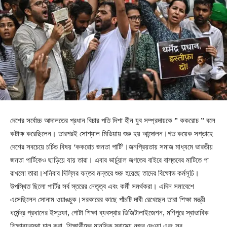
দেশের সর্বোচ্চ আদালতের প্রধান বিচার পতি দিশা হীন যুব সম্প্রদায়কে ” ককরোচ ” বলে
কটাক্ষ করেছিলেন। তারপরই সোশ্যাল মিডিয়ায় শুরু হয় আন্দোলন।গত কয়েক সপ্তাহে
দেশের সবচেয়ে চর্চিত বিষয় ‘ককরোচ জনতা পার্টি’।জনপ্রিয়তায় সমাজ মাধ্যমে ভারতীয়
জনতা পার্টিকেও ছাড়িয়ে যায় তারা। এবার ভার্চুয়াল জগতের বাইরে বাস্তবের মাটিতে পা
রাখলো তারা।শনিবার দিল্লির যন্তর মন্তরে শুরু হয়েছে তাদের বিক্ষোভ কর্মসূচি।
উপস্থিত ছিলো পার্টির সর্ব স্তরের নেতৃত্ব এবং কর্মী সমর্থকরা। এদিন সমাবেশে
এসেছিলেন সোনাম ওয়াঙচুক।সরকারের কাছে পাঁচটি দাবী রেখেছেন তারা শিক্ষা মন্ত্রী
ধর্মেন্দ্র প্রধানের ইস্তফা, গোটা শিক্ষা ব্যবস্থার ডিজিটালাইজেশন, মণিপুরে স্বাভাবিক
শিক্ষাব্যবস্থা চালু করা, শিক্ষার্থীদের মানসিক স্বাস্থ্যে নজর দেওয়া এবং সব