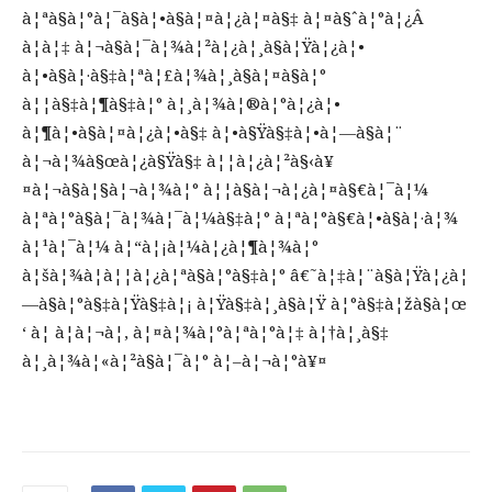
à¦ªà§à¦°à¦¯à§à¦•à§à¦¤à¦¿à¦¤à§‡ à¦¤à§ˆà¦°à¦¿Â
à¦à¦‡ à¦¬à§à¦¯à¦¾à¦²à¦¿à¦¸à§à¦Ÿà¦¿à¦•
à¦•à§à¦·à§‡à¦ªà¦£à¦¾à¦¸à§à¦¤à§à¦°
à¦¦à§‡à¦¶à§‡à¦° à¦¸à¦¾à¦®à¦°à¦¿à¦•
à¦¶à¦•à§à¦¤à¦¿à¦•à§‡ à¦•à§Ÿà§‡à¦•à¦—à§à¦¨
à¦¬à¦¾à§œà¦¿à§Ÿà§‡ à¦¦à¦¿à¦²à§‹à¥
¤à¦¬à§à¦§à¦¬à¦¾à¦° à¦¦à§à¦¬à¦¿à¦¤à§€à¦¯à¦¼
à¦ªà¦°à§à¦¯à¦¾à¦¯à¦¼à§‡à¦° à¦ªà¦°à§€à¦•à§à¦·à¦¾
à¦¹à¦¯à¦¼ à¦“à¦¡à¦¼à¦¿à¦¶à¦¾à¦°
à¦šà¦¾à¦à¦¦à¦¿à¦ªà§à¦°à§‡à¦° â€˜à¦‡à¦¨à§à¦Ÿà¦¿à¦
—à§à¦°à§‡à¦Ÿà§‡à¦¡ à¦Ÿà§‡à¦¸à§à¦Ÿ à¦°à§‡à¦žà§à¦œ
‘ à¦ à¦à¦¬à¦‚ à¦¤à¦¾à¦°à¦ªà¦°à¦‡ à¦†à¦¸à§‡
à¦¸à¦¾à¦«à¦²à§à¦¯à¦° à¦–à¦¬à¦°à¥¤