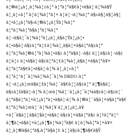
à¦®à¦¿à¦¸à¦¾à¦‡à¦² à¦ªà¦°à§€à¦•à§à¦·à¦¾à§Ÿ
à¦¸à¦«à¦² à¦­à¦¾à¦°à¦¤ à¦à¦¬à¦¾à¦° à§«à§¦à§¦à§¦
à¦•à¦¿à¦²à§‹à¦®à¦¿à¦Ÿà¦¾à¦°
à¦ªà¦¾à¦²à§à¦²à¦¾à¦°
à¦¬à§à¦¯à¦¾à¦²à¦¿à¦¸à§à¦Ÿà¦¿à¦•
à¦•à§à¦·à§‡à¦ªà¦£à¦¾à¦¸à§à¦¤à§à¦°à§‡à¦°
à¦¹à¦¾à¦®à¦²à¦¾à¦•à§‡ à¦°à§à¦–à§‡ à¦¦à§‡à¦¬à§‡
à¦à¦‡ à¦•à§à¦·à§‡à¦ªà¦£à¦¾à¦¸à§à¦¤à§à¦°à¥¤
à¦ªà¦°à§€à¦•à§à¦·à¦¾ à¦¸à¦«à¦²
à¦¹à¦“à¦¯à¦¼à¦¾à¦¯à¦¼ DRDO-à¦°
à¦¬à¦¿à¦œà§à¦žà¦¾à¦¨à§€à¦¦à§‡à¦° à¦¶à§à¦­
à§‡à¦šà§à¦›à¦¾ à¦œà¦¾à¦¨à¦¿à¦¯à¦¼à§‡à¦›à§‡à¦¨
à¦ªà§à¦°à¦¤à¦¿à¦°à¦•à§à¦·à¦¾ à¦®à¦¨à§à¦¤à§à¦°à§€
à¦°à¦¾à¦œà¦¨à¦¾à¦¥ à¦¸à¦¿à¦‚à¥
¤à¦¯à§à¦¦à§à¦§à¦•à§à¦·à§‡à¦¤à§à¦°à§‡ à¦†à¦°à¦“
à¦¶à¦•à§à¦¤à¦¿à¦¶à¦¾à¦²à§€ à¦­à¦¾à¦°à¦¤à¥¤
à¦¸à¦®à§à¦ªà§‚à¦°à§à¦£ à¦¦à§‡à¦¶à§€à§Ÿ