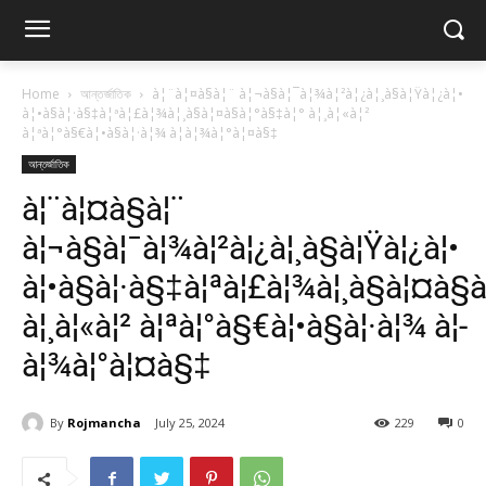
Home
আন্তর্জাতিক
à¦¨à¦¤à§à¦¨ à¦¬à§à¦¯à¦¾à¦²à¦¿à¦¸à§à¦Ÿà¦¿à¦•
à¦•à§à¦·à§‡à¦ªà¦£à¦¾à¦¸à§à¦¤à§à¦°à§‡à¦° à¦¸à¦«à¦²
à¦ªà¦°à§€à¦•à§à¦·à¦¾ à¦­à¦¾à¦°à¦¤à§‡
আন্তর্জাতিক
à¦¨à¦¤à§à¦¨
à¦¬à§à¦¯à¦¾à¦²à¦¿à¦¸à§à¦Ÿà¦¿à¦•
à¦•à§à¦·à§‡à¦ªà¦£à¦¾à¦¸à§à¦¤à§
à¦¸à¦«à¦² à¦ªà¦°à§€à¦•à§à¦·à¦¾ à¦­
à¦¾à¦°à¦¤à§‡
By
Rojmancha
July 25, 2024
229
0