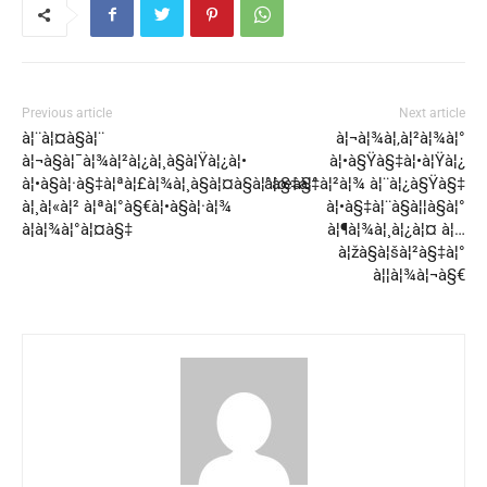
Previous article
Next article
à¦¨à¦¤à§à¦¨
à¦¬à¦¾à¦‚à¦²à¦¾à¦°
à¦¬à§à¦¯à¦¾à¦²à¦¿à¦¸à§à¦Ÿà¦¿à¦•
à¦•à§Ÿà§‡à¦•à¦Ÿà¦¿
à¦•à§à¦·à§‡à¦ªà¦£à¦¾à¦¸à§à¦¤à§à¦°à§‡à¦°
à¦œà§‡à¦²à¦¾ à¦¨à¦¿à§Ÿà§‡
à¦¸à¦«à¦² à¦ªà¦°à§€à¦•à§à¦·à¦¾
à¦•à§‡à¦¨à§à¦¦à§à¦°
à¦­à¦¾à¦°à¦¤à§‡
à¦¶à¦¾à¦¸à¦¿à¦¤ à¦…
à¦žà§à¦šà¦²à§‡à¦°
à¦¦à¦¾à¦¬à§€