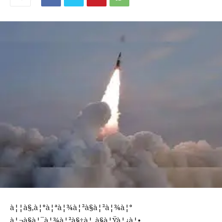
à¦¦à§‚à¦°à¦ªà¦¾à¦²à§à¦²à¦¾à¦°
à¦¬à§à¦¯à¦¾à¦²à§‡à¦¸à§à¦Ÿà¦¿à¦•