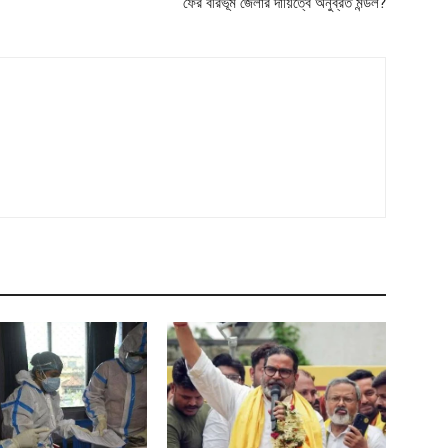
ফের বীরভূম জেলার দায়িত্বে অনুব্রত মন্ডল?