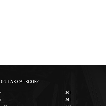
OPULAR CATEGORY
লা
301
শ
261