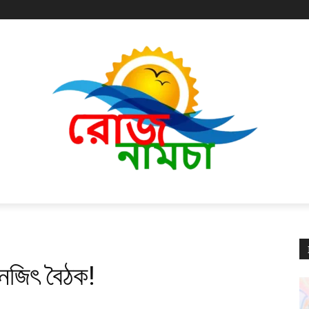
সেনজিৎ বৈঠক!