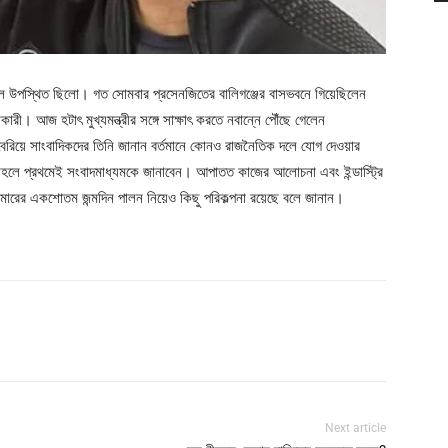
্জ্বল উপস্থিত ছিলো। গত সোমবার প্রসেনজিতের বালিগঞ্জের বাসভবনে গিয়েছিলেন
্দু অধিকারী। আজ হটাৎ মুখ্যমন্ত্রীর সঙ্গে সাক্ষাৎ করতে নবান্নে পৌঁছে গেলেন
ে বেরিয়ে সাংবাদিকদের তিনি জানান বর্তমানে কোনও রাজনৈতিক দলে যোগ দেওয়ার
তাহলে প্রথমেই সংবাদমাধ্যমকে জানাবেন। আপাতত কাজের আলোচনা এবং ইন্ডাস্ট্রি
ুমারের একশোতম জন্মদিন পালন নিয়েও কিছু পরিকল্পনা রয়েছে বলে জানান।
Next article