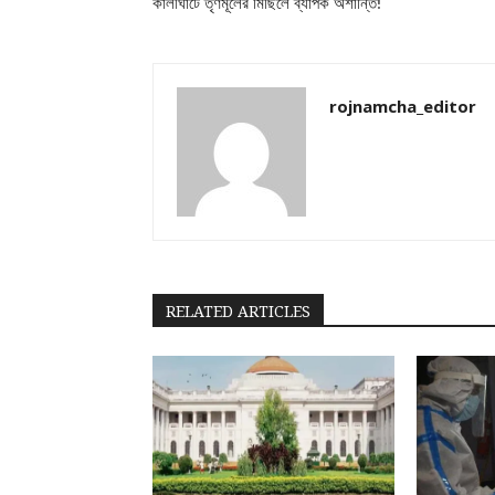
কালীঘাটে তৃণমূলের মিছিলে ব্যাপক অশান্তি!
rojnamcha_editor
RELATED ARTICLES