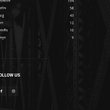
্তর্জাতিক
194
যোতিষ
58
log
43
দেশ
12
পাদকীয়
10
াধুলা
9
OLLOW US