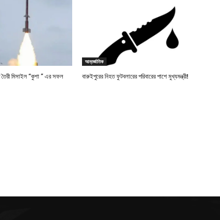
আন্তর্জাতিক
তে তৈরী মিসাইল “কুশা ” এর সফল
বারুইপুরের নিহত ফুটবলারের পরিবারের পাশে মুখ্যমন্ত্রী!