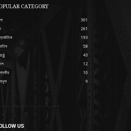
OPULAR CATEGORY
লা
301
শ
261
্তর্জাতিক
193
যোতিষ
58
log
43
দেশ
12
পাদকীয়
10
াধুলা
9
OLLOW US