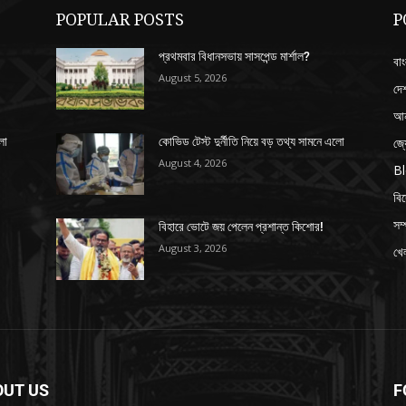
POPULAR POSTS
P
প্রথমবার বিধানসভায় সাসপেন্ড মার্শাল?
বাং
August 5, 2026
দে
আন
জ্
লো
কোভিড টেস্ট দুর্নীতি নিয়ে বড় তথ্য সামনে এলো
August 4, 2026
B
বি
সম্
বিহারে ভোটে জয় পেলেন প্রশান্ত কিশোর!
August 3, 2026
খেল
OUT US
F