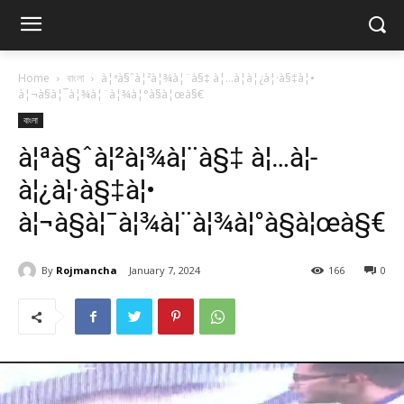
Home
বাংলা
à¦ªà§ˆà¦²à¦¾à¦¨à§‡ à¦…à¦­à¦¿à¦·à§‡à¦•
à¦¬à§à¦¯à¦¾à¦¨à¦¾à¦°à§à¦œà§€
বাংলা
à¦ªà§ˆà¦²à¦¾à¦¨à§‡ à¦…à¦­
à¦¿à¦·à§‡à¦•
à¦¬à§à¦¯à¦¾à¦¨à¦¾à¦°à§à¦œà§€
By
Rojmancha
January 7, 2024
166
0