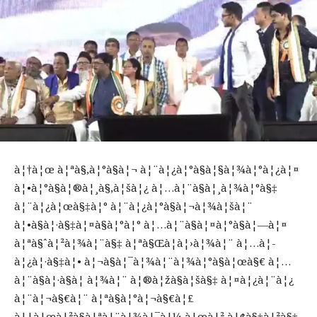
à¦†à¦œ à¦ªà§‚à¦°à§à¦¬ à¦¨à¦¿à¦°à§à¦§à¦¾à¦°à¦¿à¦¤
à¦•à¦°à§à¦®à¦¸à§‚à¦šà¦¿ à¦…à¦¨à§à¦¸à¦¾à¦°à§‡
à¦¨à¦¿à¦œà§‡à¦° à¦¨à¦¿à¦°à§à¦¬à¦¾à¦šà¦¨
à¦•à§à¦·à§‡à¦¤à§à¦°à¦° à¦…à¦¨à§à¦¤à¦°à§à¦—à¦¤
à¦ªà§ˆà¦²à¦¾à¦¨à§‡ à¦ªà§Œà¦à¦›à¦¾à¦¨ à¦…à¦­
à¦¿à¦·à§‡à¦• à¦¬à§à¦¯à¦¾à¦¨à¦¾à¦°à§à¦œà§€ à¦…
à¦¨à§à¦·à§à¦ à¦¾à¦¨ à¦®à¦žà§à¦šà§‡ à¦¤à¦¿à¦¨à¦¿
à¦¨à¦¬à§€à¦¨ à¦ªà§à¦°à¦¬à§€à¦£
à¦¦à¦œà¦²à§à¦ªà¦¨à¦¾à¦¯à¦¼ à¦œà¦² à¦¢à§‡à¦²à§‡