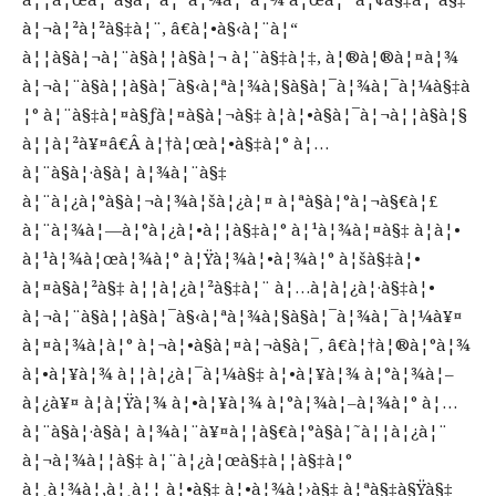
à¦¬à¦²à¦²à§‡à¦¨, â€à¦•à§‹à¦¨à¦“
à¦¦à§à¦¬à¦¨à§à¦¦à§à¦¬ à¦¨à§‡à¦‡, à¦®à¦®à¦¤à¦¾
à¦¬à¦¨à§à¦¦à§à¦¯à§‹à¦ªà¦¾à¦§à§à¦¯à¦¾à¦¯à¦¼à§‡à
¦° à¦¨à§‡à¦¤à§ƒà¦¤à§à¦¬à§‡ à¦à¦•à§à¦¯à¦¬à¦¦à§à¦§
à¦¦à¦²à¥¤â€Â à¦†à¦œà¦•à§‡à¦° à¦…
à¦¨à§à¦·à§à¦ à¦¾à¦¨à§‡
à¦¨à¦¿à¦°à§à¦¬à¦¾à¦šà¦¿à¦¤ à¦ªà§à¦°à¦¬à§€à¦£
à¦¨à¦¾à¦—à¦°à¦¿à¦•à¦¦à§‡à¦° à¦¹à¦¾à¦¤à§‡ à¦à¦•
à¦¹à¦¾à¦œà¦¾à¦° à¦Ÿà¦¾à¦•à¦¾à¦° à¦šà§‡à¦•
à¦¤à§à¦²à§‡ à¦¦à¦¿à¦²à§‡à¦¨ à¦…à¦­à¦¿à¦·à§‡à¦•
à¦¬à¦¨à§à¦¦à§à¦¯à§‹à¦ªà¦¾à¦§à§à¦¯à¦¾à¦¯à¦¼à¥¤
à¦¤à¦¾à¦à¦° à¦¬à¦•à§à¦¤à¦¬à§à¦¯, â€à¦†à¦®à¦°à¦¾
à¦•à¦¥à¦¾ à¦¦à¦¿à¦¯à¦¼à§‡ à¦•à¦¥à¦¾ à¦°à¦¾à¦–
à¦¿à¥¤ à¦à¦Ÿà¦¾ à¦•à¦¥à¦¾ à¦°à¦¾à¦–à¦¾à¦° à¦…
à¦¨à§à¦·à§à¦ à¦¾à¦¨à¥¤à¦¦à§€à¦°à§à¦˜à¦¦à¦¿à¦¨
à¦¬à¦¾à¦¦à§‡ à¦¨à¦¿à¦œà§‡à¦¦à§‡à¦°
à¦¸à¦¾à¦‚à¦¸à¦¦ à¦•à§‡ à¦•à¦¾à¦›à§‡ à¦ªà§‡à§Ÿà§‡