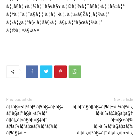
à¦¸à§à¦¥à¦¾à¦¨à§€à§Ÿ à¦®à¦¾à¦¨à§à¦·à¦¦à§‡à¦°
à¦†à¦¨à¦¨à§à¦¦ à¦à¦¬à¦‚ à¦‰à§Žà¦¸à¦¾à¦¹
à¦›à¦¿à¦²à§‹ à¦šà§‹à¦–à§‡ à¦ªà§œà¦¾à¦°
à¦®à¦¤à§‹à¥¤
Previous article
Next article
à¦†à§œà¦¾à¦² à¦¥à§‡à¦•à§‡
à¦¸à¦¨à§à¦¦à§‡à¦¶à¦–à¦¾à¦²à¦¿
à¦¹à§à¦™à§à¦•à¦¾à¦°
à¦•à¦¾à¦£à§à¦¡à§‡
à¦¦à¦¿à¦šà§à¦›à§‡à¦¨
à¦•à§œà¦¾
à¦¶à¦¾à¦¹à¦œà¦¾à¦¹à¦¾à¦¨
à¦¬à¦¾à¦°à§à¦¤à¦¾
à¦¶à§‡à¦–
à¦¦à¦¿à¦²à§‡à¦¨ à¦¡à¦¿à¦œà¦¿