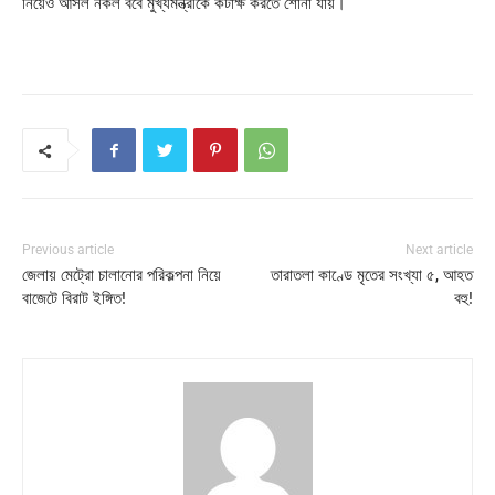
নিয়েও আসল নকল ববে মুখ্যমন্ত্রীকে কটাক্ষ করতে শোনা যায়।
Previous article
Next article
জেলায় মেট্রো চালানোর পরিকল্পনা নিয়ে
তারাতলা কাণ্ডে মৃতের সংখ্যা ৫, আহত
বাজেটে বিরাট ইঙ্গিত!
বহু!