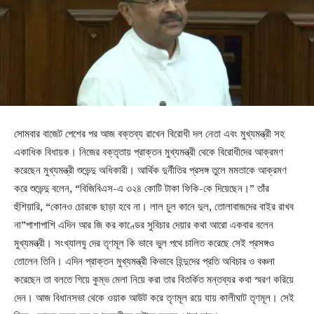
সোমবার বাজেট পেশের পর আজ বক্তব্য রাখেন বিরোধী দল নেতা এবং মুখ্যমন্ত্রী সহ
একাধিক বিধায়ক। নিজের বক্তৃতায় প্রাক্তন মুখ্যমন্ত্রী থেকে বিরোধীদের আক্রমণ
করেছেন মুখ্যমন্ত্রী শুভেন্দু অধিকারী। আর্থিক দুর্নীতির প্রসঙ্গ তুলে মমতাকে আক্রমণ
করে শুভেন্দু বলেন, “বিজিবিএস-এ ৩২৪ কোটি টাকা ফিকি-কে দিয়েছেন।” তাঁর
হুঁশিয়ারি, “কোনও চোরকে ছাড়া হবে না। লাল চুল কানে দুল, তোলাবাজদের বাইর রাখব
না”পাশাপাশি এদিন আর জি কর কাণ্ডের সুবিচার দেয়ার কথা আরো একবার বলেন
মুখ্যমন্ত্রী। সংখ্যালঘু দের তৃণমূল কি ভাবে ভুল পথে চালিত করেছে সেই প্রসঙ্গও
তোলেন তিনি। এদিন প্রাক্তন মুখ্যমন্ত্রী কিভাবে হিন্দুদের প্রতি অবিচার ও বঞ্চনা
করেছেন তা বলতে গিয়ে কুম্ভ মেলা নিয়ে করা তার বিতর্কিত মন্তব্যর কথা স্মরণ করিয়ে
দেন। আজ বিধানসভা থেকে ওয়াক আউট করে তৃণমূল রয়ে যায় কালীঘাট তৃণমূল। সেই