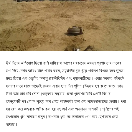
দীর্ঘ দিনের অভিযোগ ছিলো বালি মাফিয়ারা আগের সরকারের আমলে প্রশাসনের নাকের
ডগা দিয়ে দেদার অবৈধ বালি পাচার করত, ময়ূরাক্ষীর বুক খুঁড়ে পরিবেশ বিপন্ন করে তুলত।
মদত ছিলো এক শ্রেনির অসাধু রাজনীতিবিদ এবং ব্যাবসায়ীদের। এবার সরকার পরিবর্তন
হওয়ার সাথে সাথে তাদেরই ডেরায় এবার হানা দিল পুলিশ।উদ্ধার হল বস্তা বস্তা নগদ
টাকা আর ভরি ভরি সোনা।শুক্রবার সন্ধ্যায় জেলা পুলিশের তৈরি একটি বিশেষ
তদন্তকারী দল গোপন সূত্রে খবর পেয়ে আচমকাই হানা দেয় সন্দেহভাজনদের ডেরায়। ধরা
হয় বেশ কয়েকজনকে আটক করা হয় বহু অর্থ এবং অন্যান্য সামগ্রী। পুলিশের ওই
তৎপরতায় খুশি সাধারণ মানুষ।আপাতত ধৃত দের আদালতে পেশ করে হেপাজতে নেয়া
হয়েছে।