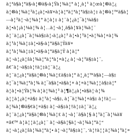
à¦ªà§à¦°à§‹à¦®à§‹à¦Ÿà¦¾à¦° à¦¸à¦¹ à¦œà¦®à¦¿
à¦®à¦¾à¦²à¦¿à¦•à¥¤à¦à¦°à¦ªà¦°à§‡à¦‡ à¦®à¦™à§à¦
—à¦²à¦¬à¦¾à¦° à¦à¦‡ à¦¨à¦¿à¦¯à¦¼à§‡
à¦•à¦¡à¦¼à¦¾ à¦…à¦¬à¦¸à§à¦¥à¦¾à¦¨
à¦¨à¦¿à¦¯à¦¼à§‡à¦›à¦¿à¦² à¦•à¦²à¦•à¦¾à¦¤à¦¾
à¦¹à¦¾à¦‡à¦•à§‹à¦°à§à¦Ÿà¥¤
à¦¹à¦¾à¦‡à¦•à§‹à¦°à§à¦Ÿ à¦à¦°
à¦¬à¦¿à¦šà¦¾à¦°à¦ªà¦¤à¦¿ à¦¬à¦²à§‡à¦¨,
â€˜à¦¬à§‡à¦†à¦‡à¦¨à¦¿
à¦¨à¦¿à¦°à§à¦®à¦¾à¦£à§‡à¦° à¦¸à¦™à§à¦—à§‡
à¦¯à¦¾à¦°à¦¾ à¦¯à§à¦•à§à¦¤ à¦¤à¦¾à¦¦à§‡à¦°
à¦à¦•à¦Ÿà¦¾ à¦­à¦¾à¦² à¦¶à¦¿à¦•à§à¦·à¦¾
à¦¦à¦¿à¦¤à§‡ à¦¹à¦¬à§‡, à¦¯à¦¾à¦¤à§‡ à¦†à¦—
à¦¾à¦®à§€à¦¤à§‡ à¦¬à§‡à¦†à¦‡à¦¨à¦¿
à¦¨à¦¿à¦°à§à¦®à¦¾à¦£ à¦¬à¦¨à§à¦§ à¦¹à¦¯à¦¼à¥
¤â€™ à¦à¦¦à¦¿à¦¨ à¦¬à§à¦§à¦¬à¦¾à¦°à¦“
à¦¬à¦¿à¦šà¦¾à¦°à¦• à¦¬à¦²à§‡à¦¨, ‘à¦†à¦¦à¦¾à¦²à¦¤