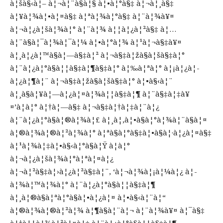
à¦šà§‹à¦– à¦¬à¦¨à§à¦§ à¦•à¦°à§‡ à¦¬à¦¸à§‡
à¦¥à¦¾à¦•à¦¤à§‡ à¦ªà¦¾à¦°à§‡ à¦¨à¦¾à¥¤
à¦¬à¦¿à¦šà¦¾à¦° à¦¨à¦¾ à¦¦à¦¿à¦²à§‡ à¦…
à¦¨à§à¦¯à¦¾à¦¯à¦¼ à¦•à¦°à¦¾ à¦¹à¦¬à§‡à¥¤
à¦¸à¦¿à¦™à§à¦—à§‡à¦² à¦¬à§‡à¦žà§à¦šà§‡à¦°
à¦¨à¦¿à¦°à§à¦¦à§‡à¦¶à§‡à¦° à¦‰à¦ªà¦° à¦¡à¦¿à¦­
à¦¿à¦¶à¦¨ à¦¬à§‡à¦žà§à¦šà§‡à¦° à¦•à§‹à¦¨
à¦¸à§à¦¥à¦—à¦¿à¦¤à¦¾à¦¦à§‡à¦¶ à¦¨à§‡à¦‡à¥
¤’à¦à¦° à¦†à¦—à§‡ à¦¬à§‡à¦†à¦‡à¦¨à¦¿
à¦¨à¦¿à¦°à§à¦®à¦¾à¦£ à¦¸à¦‚à¦•à§à¦°à¦¾à¦¨à§à¦¤
à¦®à¦¾à¦®à¦²à¦¾à¦° à¦ªà§à¦°à§‡à¦•à§à¦·à¦¿à¦¤à§‡
à¦¹à¦¾à¦‡à¦•à§‹à¦°à§à¦Ÿ à¦à¦°
à¦¬à¦¿à¦šà¦¾à¦°à¦ªà¦¤à¦¿
à¦¬à¦²à§‡à¦›à¦¿à¦²à§‡à¦¨, ‘à¦¬à¦¾à¦¡à¦¼à¦¿ à¦­
à¦¾à¦™à¦¾à¦° à¦¨à¦¿à¦°à§à¦¦à§‡à¦¶
à¦¸à¦®à§à¦ªà¦°à§à¦•à¦¿à¦¤ à¦•à§‹à¦¨à¦“
à¦®à¦¾à¦®à¦²à¦¾ à¦¶à§à¦¨à¦¬ à¦¨à¦¾à¥¤ à¦¯à§‡
à¦†à¦¦à¦¾à¦²à¦¤à¦‡ à¦¨à¦¿à¦°à§à¦¦à§‡à¦¶