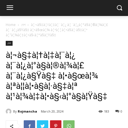
Home
দেশ
à¦¬à§‡à¦†à¦‡à¦¨à¦¿ à¦¨à¦¿à¦°à§à¦®à¦¾à¦£
à¦¨à¦¿à§Ÿà§‡ à¦•à§œà¦¾ à¦ªà¦¦à¦•à§à¦·à§‡à¦ª
à¦¹à¦¾à¦‡à¦•à§‹à¦°à§à¦Ÿà§‡
দেশ
à¦¬à§‡à¦†à¦‡à¦¨à¦¿
à¦¨à¦¿à¦°à§à¦®à¦¾à¦£
à¦¨à¦¿à§Ÿà§‡ à¦•à§œà¦¾
à¦ªà¦¦à¦•à§à¦·à§‡à¦ª
à¦¹à¦¾à¦‡à¦•à§‹à¦°à§à¦Ÿà§‡
By
Rojmancha
March 20, 2024
183
0