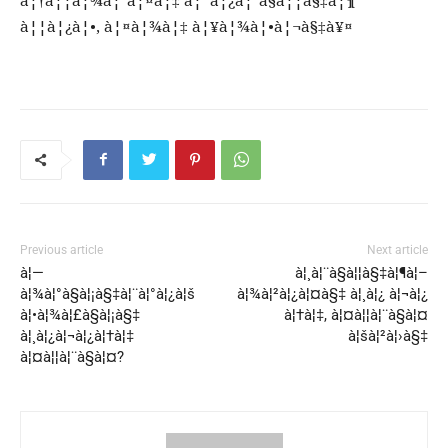
à¦¦à¦¿à¦•, à¦¤à¦¾à¦‡ à¦¥à¦¾à¦•à¦¬à§‡à¥¤
Previous article
Next article
à¦—
à¦¸à¦¨à§à¦¦à§‡à¦¶à¦–
à¦¾à¦°à§à¦¡à§‡à¦¨à¦°à¦¿à¦š
à¦¾à¦²à¦¿à¦¤à§‡ à¦¸à¦¿ à¦¬à¦¿
à¦•à¦¾à¦£à§à¦¡à§‡
à¦†à¦‡, à¦¤à¦¦à¦¨à§à¦¤
à¦¸à¦¿à¦¬à¦¿à¦†à¦‡
à¦šà¦²à¦›à§‡
à¦¤à¦¦à¦¨à§à¦¤?