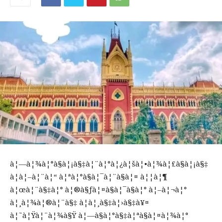
à¦—à¦¾à¦°à§à¦¡à§‡à¦¨à¦°à¦¿à¦šà¦•à¦¾à¦£à§à¦¡à§‡
à¦à¦–à¦¨à¦“ à¦ªà¦°à§à¦¯à¦¨à§à¦¤ à¦¦à¦¶
à¦œà¦¨à§‡à¦° à¦®à§ƒà¦¤à§à¦¯à§à¦° à¦–à¦¬à¦°
à¦¸à¦¾à¦®à¦¨à§‡ à¦à¦¸à§‡à¦›à§‡à¥¤
à¦˜à¦Ÿà¦¨à¦¾à§Ÿ à¦—à§à¦°à§‡à¦ªà§à¦¤à¦¾à¦°