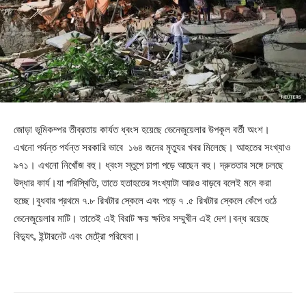
জোড়া ভূমিকম্পর তীব্রতায় কার্যত ধ্বংস হয়েছে ভেনেজুয়েলার উপকূল বর্তী অংশ।
এখনো পর্যন্ত পর্যন্ত সরকারি ভাবে ১৬৪ জনের মৃত্যুর খবর মিলেছে। আহতের সংখ্যাও
৯৭১। এখনো নিখোঁজ বহু। ধ্বংস স্তুপে চাপা পড়ে আছেন বহু। দ্রুততার সঙ্গে চলছে
উদ্ধার কার্য।যা পরিস্থিতি, তাতে হতাহতের সংখ্যাটা আরও বাড়বে বলেই মনে করা
হচ্ছে।বুধবার প্রথমে ৭.৮ রিখটার স্কেলে এবং পড়ে ৭ .৫ রিখটার স্কেলে কেঁপে ওঠে
ভেনেজুয়েলার মাটি। তাতেই এই বিরাট ক্ষয় ক্ষতির সম্মুখীন এই দেশ।বন্ধ রয়েছে
বিদ্যুৎ, ইন্টারনেট এবং মেট্রো পরিষেবা।