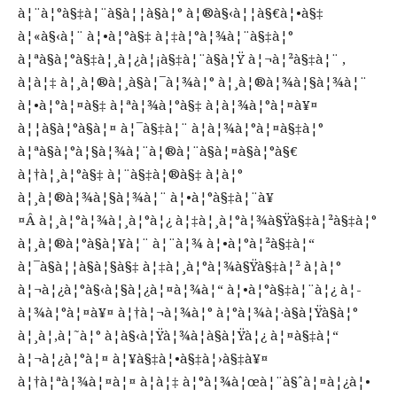
à¦¨à¦°à§‡à¦¨à§à¦¦à§à¦° à¦®à§‹à¦¦à§€à¦•à§‡
à¦«à§‹à¦¨ à¦•à¦°à§‡ à¦‡à¦°à¦¾à¦¨à§‡à¦°
à¦ªà§à¦°à§‡à¦¸à¦¿à¦¡à§‡à¦¨à§à¦Ÿ à¦¬à¦²à§‡à¦¨ ,
à¦à¦‡ à¦¸à¦®à¦¸à§à¦¯à¦¾à¦° à¦¸à¦®à¦¾à¦§à¦¾à¦¨
à¦•à¦°à¦¤à§‡ à¦ªà¦¾à¦°à§‡ à¦­à¦¾à¦°à¦¤à¥¤
à¦¦à§à¦°à§à¦¤ à¦¯à§‡à¦¨ à¦­à¦¾à¦°à¦¤à§‡à¦°
à¦ªà§à¦°à¦§à¦¾à¦¨à¦®à¦¨à§à¦¤à§à¦°à§€
à¦†à¦¸à¦°à§‡ à¦¨à§‡à¦®à§‡ à¦à¦°
à¦¸à¦®à¦¾à¦§à¦¾à¦¨ à¦•à¦°à§‡à¦¨à¥
¤Â à¦¸à¦°à¦¾à¦¸à¦°à¦¿ à¦‡à¦¸à¦°à¦¾à§Ÿà§‡à¦²à§‡à¦°
à¦¸à¦®à¦°à§à¦¥à¦¨ à¦¨à¦¾ à¦•à¦°à¦²à§‡à¦“
à¦¯à§à¦¦à§à¦§à§‡ à¦‡à¦¸à¦°à¦¾à§Ÿà§‡à¦² à¦à¦°
à¦¬à¦¿à¦°à§‹à¦§à¦¿à¦¤à¦¾à¦“ à¦•à¦°à§‡à¦¨à¦¿ à¦­
à¦¾à¦°à¦¤à¥¤ à¦†à¦¬à¦¾à¦° à¦°à¦¾à¦·à§à¦Ÿà§à¦°
à¦¸à¦‚à¦˜à¦° à¦­à§‹à¦Ÿà¦¾à¦­à§à¦Ÿà¦¿ à¦¤à§‡à¦“
à¦¬à¦¿à¦°à¦¤ à¦¥à§‡à¦•à§‡à¦›à§‡à¥¤
à¦†à¦ªà¦¾à¦¤à¦¤ à¦à¦‡ à¦°à¦¾à¦œà¦¨à§ˆà¦¤à¦¿à¦•