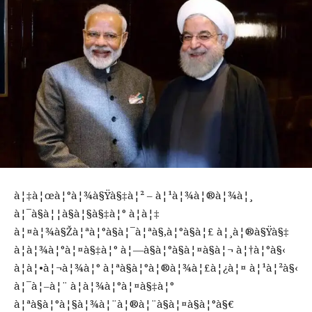
à¦‡à¦œà¦°à¦¾à§Ÿà§‡à¦² – à¦¹à¦¾à¦®à¦¾à¦¸
à¦¯à§à¦¦à§à¦§à§‡à¦° à¦à¦‡
à¦¤à¦¾à§Žà¦ªà¦°à§à¦¯à¦ªà§‚à¦°à§à¦£ à¦¸à¦®à§Ÿà§‡
à¦­à¦¾à¦°à¦¤à§‡à¦° à¦—à§à¦°à§à¦¤à§à¦¬ à¦†à¦°à§‹
à¦à¦•à¦¬à¦¾à¦° à¦ªà§à¦°à¦®à¦¾à¦£à¦¿à¦¤ à¦¹à¦²à§‹
à¦¯à¦–à¦¨ à¦­à¦¾à¦°à¦¤à§‡à¦°
à¦ªà§à¦°à¦§à¦¾à¦¨à¦®à¦¨à§à¦¤à§à¦°à§€