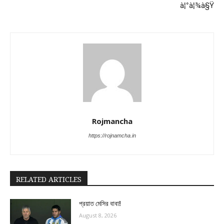
à¦°à¦¾à§Ÿ
Rojmancha
https://rojnamcha.in
RELATED ARTICLES
প্রয়াত মেসির বাবা!
August 8, 2026