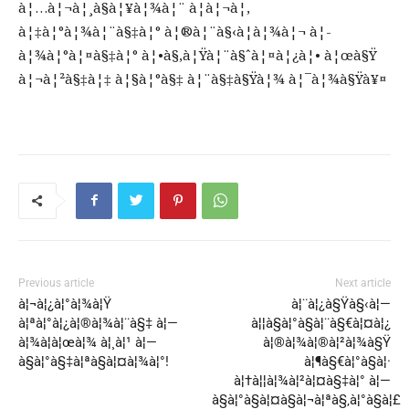
à¦…à¦¬à¦¸à§à¦¥à¦¾à¦¨ à¦à¦¬à¦‚
à¦‡à¦°à¦¾à¦¨à§‡à¦° à¦®à¦¨à§‹à¦­à¦¾à¦¬ à¦­
à¦¾à¦°à¦¤à§‡à¦° à¦•à§‚à¦Ÿà¦¨à§ˆà¦¤à¦¿à¦• à¦œà§Ÿ
à¦¬à¦²à§‡à¦‡ à¦§à¦°à§‡ à¦¨à§‡à§Ÿà¦¾ à¦¯à¦¾à§Ÿà¥¤
Previous article
Next article
à¦¬à¦¿à¦°à¦¾à¦Ÿ
à¦¨à¦¿à§Ÿà§‹à¦—
à¦ªà¦°à¦¿à¦®à¦¾à¦¨à§‡ à¦—
à¦¦à§à¦°à§à¦¨à§€à¦¤à¦¿
à¦¾à¦à¦œà¦¾ à¦¸à¦¹ à¦—
à¦®à¦¾à¦®à¦²à¦¾à§Ÿ
à§à¦°à§‡à¦ªà§à¦¤à¦¾à¦°!
à¦¶à§€à¦°à§à¦·
à¦†à¦¦à¦¾à¦²à¦¤à§‡à¦° à¦—
à§à¦°à§à¦¤à§à¦¬à¦ªà§‚à¦°à§à¦£