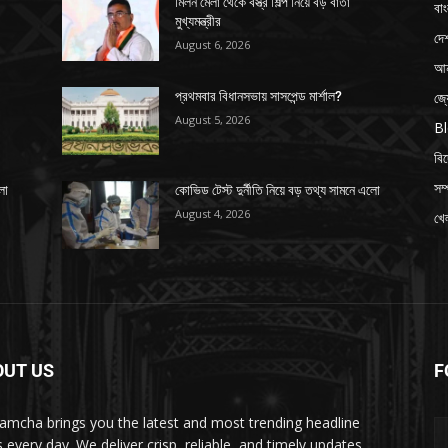
মিলন মেলা থেকে বস্ত্র শিল্প নিয়ে বড় বার্তা
বাং
মুখ্যমন্ত্রীর
দে
August 6, 2026
আন
জ্
প্রথমবার বিধানসভায় সাসপেন্ড মার্শাল?
August 5, 2026
B
বি
সম্
লো
কোভিড টেস্ট দুর্নীতি নিয়ে বড় তথ্য সামনে এলো
August 4, 2026
খেল
OUT US
F
amcha brings you the latest and most trending headline
 every day. We deliver crisp, reliable, and timely updates