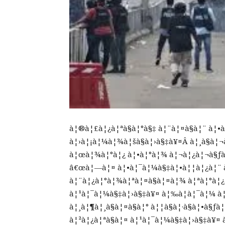
à¦®à¦£à¦¿à¦ªà§à¦°à§‡ à¦¨à¦¤à§à¦¨ à¦•
à¦›à¦¡à¦¼à¦¾à¦šà§à¦›à§‡à¥¤Â à¦¸à§à¦¬à
à¦œà¦¾à¦°à¦¿ à¦•à¦°à¦¾ à¦¬à¦¿à¦¬à§ƒà
â€œà¦—à¦¤ à¦•à¦¯à¦¼à§‡à¦•à¦¦à¦¿à¦¨ à
à¦¨à¦¿à¦°à¦¾à¦ªà¦¤à§à¦¤à¦¾ à¦ªà¦°à¦¿
à¦¹à¦¯à¦¼à§‡à¦›à§‡à¥¤ à¦‰à¦­à¦¯à¦¼ à¦
à¦¸à¦¶à¦¸à§à¦¤à§à¦° à¦¦à§à¦·à§à¦•à§
à¦²à¦¿à¦ªà§à¦¤ à¦¹à¦¯à¦¼à§‡à¦›à§‡à¥¤ 