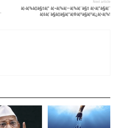
Next article
à¦›à¦¾à¦¦à§‡à¦° à¦¬à¦¾à¦—à¦¾à¦¨à§‡ à¦•à¦°à§à¦¨
¨
à¦šà¦¨à§à¦¦à§à¦°à¦®à¦²à§à¦²à¦¿à¦•à¦¾!