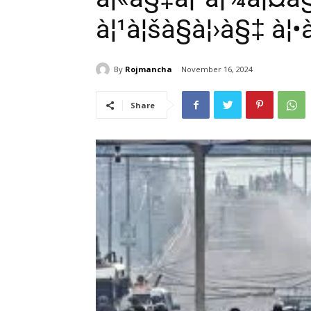
à¦¹à¦šà§à¦›à§‡ à¦•
By
Rojmancha
November 16, 2024
Share