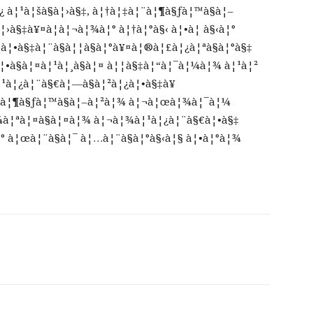
à¦¹à¦šà§à¦›à§‡, à¦†à¦‡à¦¨à¦¶à§ƒà¦™à§à¦–
¦›à§‡à¥¤à¦à¦¬à¦¾à¦° à¦†à¦°à§‹ à¦•à¦ à§‹à¦°
‡ à¦•à§‡à¦¨à§à¦¦à§à¦°à¥¤à¦®à¦£à¦¿à¦ªà§à¦°à§‡
à¦•à§à¦¤à¦¹à¦¸à§à¦¤ à¦¦à§‡à¦“à¦¯à¦¼à¦¾ à¦¹à¦²
¹à¦¿à¦¨à§€à¦—à§à¦²à¦¿à¦•à§‡à¥
¨à¦¶à§ƒà¦™à§à¦–à¦²à¦¾ à¦¬à¦œà¦¾à¦¯à¦¼
¾à¦ªà¦¤à§à¦¤à¦¾ à¦¬à¦¾à¦¹à¦¿à¦¨à§€à¦•à§‡
 à¦œà¦¨à§à¦¯ à¦…à¦¨à§à¦°à§‹à¦§ à¦•à¦°à¦¾