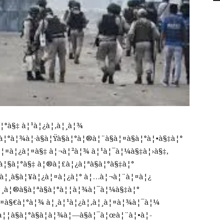
à¦°à§‡ à¦¹à¦¿à¦‚à¦¸à¦¾
¦°à¦¾à¦·à§à¦Ÿà§à¦°à¦®à¦¨à§à¦¤à§à¦°à¦•à§‡à¦°
¦¤à¦¿à¦¤à§‡ à¦¬à¦²à¦¾ à¦¹à¦¯à¦¼à§‡à¦›à§‡,
¦§à¦°à§‡ à¦®à¦£à¦¿à¦ªà§à¦°à§‡à¦°
à¦¸à§à¦¥à¦¿à¦¤à¦¿à¦° à¦…à¦¬à¦¨à¦¤à¦¿
¸à¦®à§à¦ªà§à¦°à¦¦à¦¾à¦¯à¦¼à§‡à¦°
ƒà¦¤à§€à¦°à¦¾ à¦¸à¦¹à¦¿à¦‚à¦¸à¦¤à¦¾à¦¯à¦¼
à¦¦à§à¦°à§à¦­à¦¾à¦—à§à¦¯à¦œà¦¨à¦•à¦­