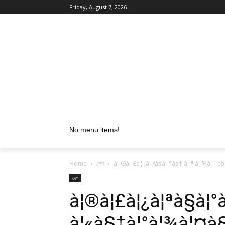
Friday, August 7, 2026
No menu items!
Home
দেশ
à¦®à¦£à¦¿à¦ªà§à¦°à§‡ à¦¶à¦¾à¦¨à§à
দেশ
à¦®à¦£à¦¿à¦ªà§à¦°
à¦«à§‡à¦°à¦¾à¦¤à§‡