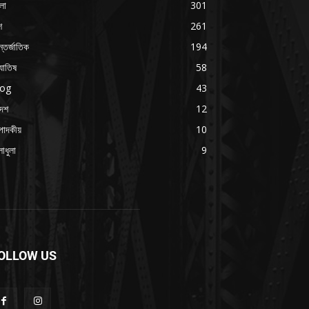
লা
301
শ
261
্তর্জাতিক
194
যোতিষ
58
log
43
দেশ
12
পাদকীয়
10
াধুলা
9
OLLOW US