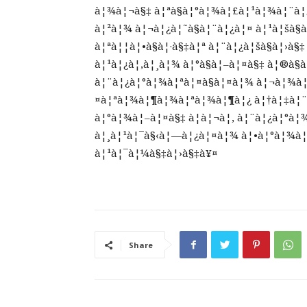
à¦¾à¦¬à§‡ à¦ªà§à¦°à¦¾à¦£à¦¹à¦¾à¦¨à¦¿ 
à¦²à¦¾ à¦¬à¦¿à¦˜à§à¦¨à¦¿à¦¤ à¦¹à¦šà§à
à¦ªà¦¦à¦•à§à¦·à§‡à¦ª à¦¨à¦¿à¦šà§à¦›à§
à¦¹à¦¿à¦‚à¦¸à¦¾ à¦°à§à¦–à¦¤à§‡ à¦®à§
à¦¨à¦¿à¦°à¦¾à¦ªà¦¤à§à¦¤à¦¾ à¦¬à¦¾à¦
¤à¦ªà¦¾à¦¶à¦¾à¦ªà¦¾à¦¶à¦¿ à¦†à¦‡à¦
à¦°à¦¾à¦–à¦¤à§‡ à¦à¦¬à¦‚ à¦¨à¦¿à¦°à¦
à¦¸à¦¹à¦¯à§‹à¦—à¦¿à¦¤à¦¾ à¦•à¦°à¦¾à¦°
à¦¹à¦¯à¦¼à§‡à¦›à§‡à¥¤
Share