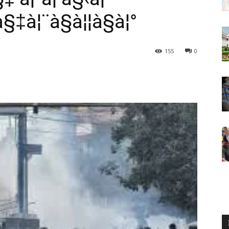
à§‡à¦¨à§à¦¦à§à¦°
155
0