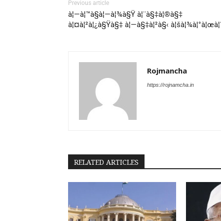
Previous article
à¦—à¦™à§à¦—à¦¾à§Ÿ à¦¨à§‡à¦®à§‡
à¦¤à¦²à¦¿à§Ÿà§‡ à¦—à§‡à¦²à§‹ à¦šà¦¾à¦°à¦œà¦
Rojmancha
https://rojnamcha.in
RELATED ARTICLES