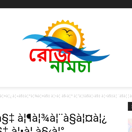
¦¤à¦¿ à¦«à§‡à¦°à¦¾à¦¤à§‡ à¦•à¦ à§‹à¦° à¦¹à¦šà§à¦›à§‡ à¦•à§‡à¦¨à§à¦¦à
à§‡ à¦¶à¦¾à¦¨à§à¦¤à¦¿
 à¦•à¦ à§‹à¦°