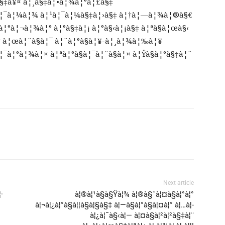
§‡à¥¤ à¦¸à§‡à¦•à¦¾à¦°à¦£à§‡
“à¦¯à¦¼à¦¾ à¦¹à¦¯à¦¼à§‡à¦›à§‡ à¦†à¦—à¦¾à¦®à§€
à¦°à¦¬à¦¾à¦° à¦°à§‡à¦¡ à¦°à§‹à¦¡à§‡ à¦ªà§à¦œà§‹
° à¦œà¦¨à§à¦¯ à¦¨à¦°à§à¦¥-à¦¸à¦¾à¦‰à¦¥
¦¯à¦°à¦¾à¦¤ à¦ªà¦°à§à¦¯à¦¨à§à¦¤ à¦Ÿà§à¦°à§‡à¦¨
Next article
·
à¦®à¦¹à§à§Ÿà¦¾ à¦®à§ˆà¦¤à§à¦°à¦°
à¦¬à¦¿à¦°à§à¦¦à§à¦§à§‡ à¦—à§à¦°à§à¦¤à¦° à¦…à¦­
à¦¿à¦¯à§‹à¦— à¦¤à§à¦²à¦²à§‡à¦¨