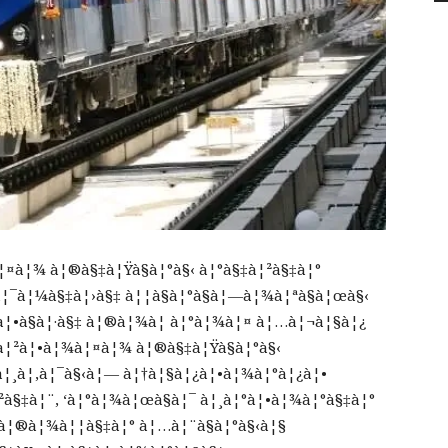
¦¤à¦¾ à¦®à§‡à¦Ÿà§à¦°à§‹ à¦°à§‡à¦²à§‡à¦°
¦¯à¦¼à§‡à¦›à§‡ à¦¦à§à¦°à§à¦—à¦¾à¦ªà§à¦œà§‹
à¦•à§à¦·à§‡ à¦®à¦¾à¦ à¦°à¦¾à¦¤ à¦…à¦¬à¦§à¦¿
•à¦²à¦•à¦¾à¦¤à¦¾ à¦®à§‡à¦Ÿà§à¦°à§‹
¨à¦¸à¦‚à¦¯à§‹à¦— à¦†à¦§à¦¿à¦•à¦¾à¦°à¦¿à¦•
à§‡à¦¨, ‘à¦°à¦¾à¦œà§à¦¯ à¦¸à¦°à¦•à¦¾à¦°à§‡à¦°
†à¦®à¦¾à¦¦à§‡à¦° à¦…à¦¨à§à¦°à§‹à¦§