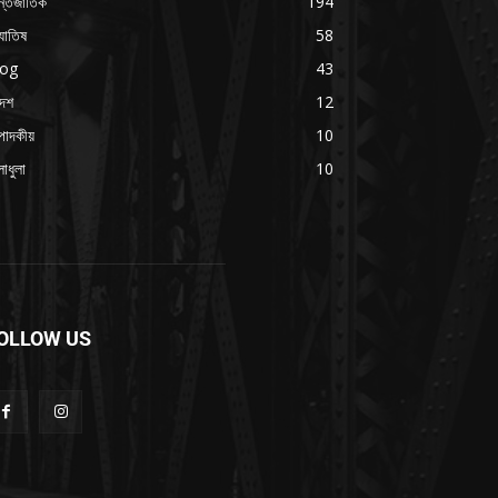
্তর্জাতিক
194
যোতিষ
58
log
43
দেশ
12
পাদকীয়
10
াধুলা
10
OLLOW US