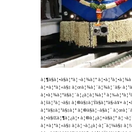
à¦¶à§à¦•à§à¦°à¦¬à¦¾à¦° à¦•à¦²à¦•à¦¾à
à¦¤à¦°à¦«à§‡ à¦œà¦¾à¦¨à¦¾à¦¨à§‹ à¦¹à
à¦•à¦¾à¦°à§à¦¨à¦¿à¦­à¦¾à¦² à¦‰à¦ªà¦²
à¦šà¦²à¦¬à§‡ à¦®à§‡à¦Ÿà§à¦°à§‹à¥¤ à¦
à¦°à§‡à¦²à§‡à¦° à¦®à§à¦–à§à¦¯ à¦œà¦
à¦•à§Œà¦¶à¦¿à¦• à¦®à¦¿à¦¤à§à¦° à¦¬à¦²
à¦¤à¦°à¦«à§‡ à¦à¦¬à¦¿à¦·à¦¯à¦¼à§‡ à¦