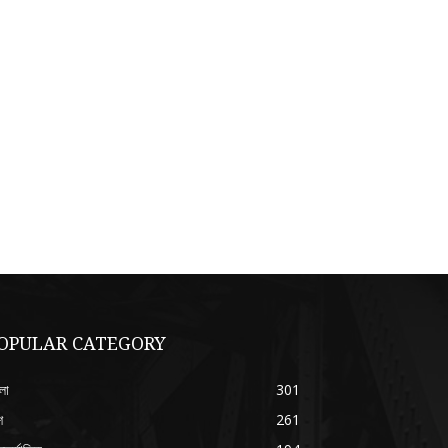
OPULAR CATEGORY
লা
301
শ
261