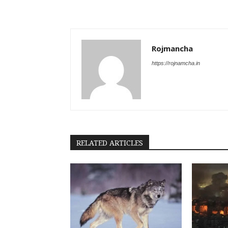
Rojmancha
https://rojnamcha.in
RELATED ARTICLES