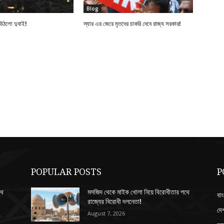
Blog
 উঠলো দুবাই!
স্যার এর জেরে মৃতদের চাকরি দেবে রাজ্য সরকার!
POPULAR POSTS
P
থে
মসজিদ থেকে মাইক খোলা নিয়ে বিরোধীতার পথে
বাং
রাজ্যের বিরোধী দলনেতা!
দে
August 7, 2026