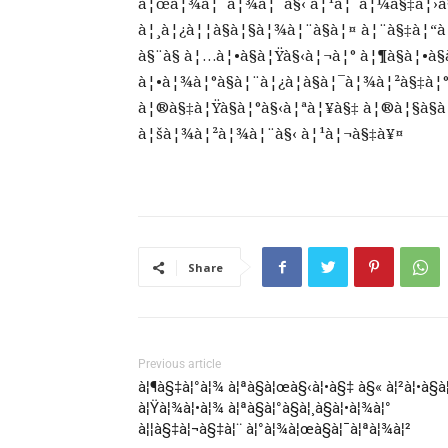
à¦œà¦¾à¦¨à¦¾à¦¨à§‹ à¦¹à¦¯à¦¼à§‡à¦›à
à¦¸à¦¿à¦¦à§à¦§à¦¾à¦¨à§à¦¤ à¦¨à§‡à¦
à§¨à§­ à¦…à¦•à§à¦Ÿà§‹à¦¬à¦° à¦¶à§à¦•à§
à¦•à¦¾à¦°à§à¦¨à¦¿à¦­à§à¦¯à¦¾à¦²à§‡à¦
à¦®à§‡à¦Ÿà§à¦°à§‹à¦ªà¦¥à§‡ à¦®à¦§à§à
à¦šà¦¾à¦²à¦¾à¦¨à§‹ à¦¹à¦¬à§‡à¥¤
Share
Previous article
à¦¶à§‡à¦°à¦¾ à¦ªà§à¦œà§‹à¦•à§‡ à§« à¦²à¦•à§à¦
à¦Ÿà¦¾à¦•à¦¾ à¦ªà§à¦°à§à¦¸à§à¦•à¦¾à¦°
à¦¦à§‡à¦¬à§‡à¦¨ à¦°à¦¾à¦œà§à¦¯à¦ªà¦¾à¦²