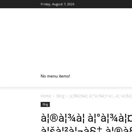
Friday, August 7, 2026
No menu items!
Home
Blog
à¦®à¦¾à¦ à¦°à¦¾à¦¤ à¦…à¦¬à¦§à¦
Blog
à¦®à¦¾à¦ à¦°à¦¾à¦
à¦šà¦²à¦¬à§‡ à¦®à