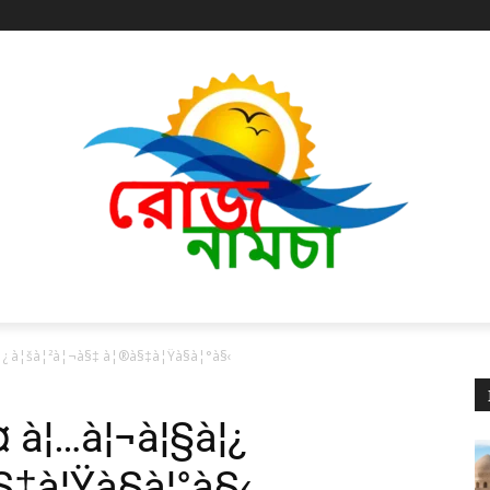
¿ à¦šà¦²à¦¬à§‡ à¦®à§‡à¦Ÿà§à¦°à§‹
¤ à¦…à¦¬à¦§à¦¿
§‡à¦Ÿà§à¦°à§‹