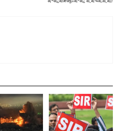
à¦¬à¦¿à¦œà§‡à¦ªà¦¿ à¦¸à¦¾à¦‚à¦¸à¦¦!