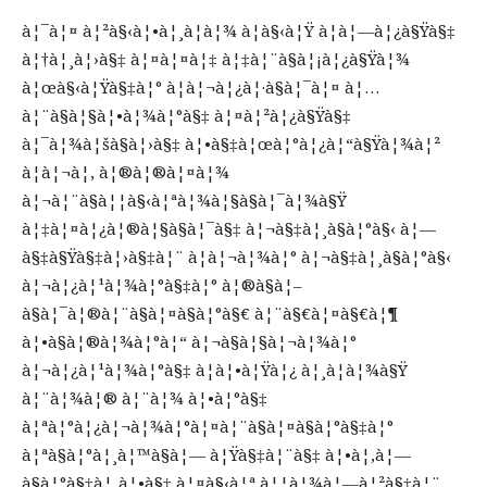
à¦¯à¦¤ à¦²à§‹à¦•à¦¸à¦­à¦¾ à¦­à§‹à¦Ÿ à¦à¦—à¦¿à§Ÿà§‡
à¦†à¦¸à¦›à§‡ à¦¤à¦¤à¦‡ à¦‡à¦¨à§à¦¡à¦¿à§Ÿà¦¾
à¦œà§‹à¦Ÿà§‡à¦° à¦­à¦¬à¦¿à¦·à§à¦¯à¦¤ à¦…
à¦¨à§à¦§à¦•à¦¾à¦°à§‡ à¦¤à¦²à¦¿à§Ÿà§‡
à¦¯à¦¾à¦šà§à¦›à§‡ à¦•à§‡à¦œà¦°à¦¿à¦“à§Ÿà¦¾à¦²
à¦à¦¬à¦‚ à¦®à¦®à¦¤à¦¾
à¦¬à¦¨à§à¦¦à§‹à¦ªà¦¾à¦§à§à¦¯à¦¾à§Ÿ
à¦‡à¦¤à¦¿à¦®à¦§à§à¦¯à§‡ à¦¬à§‡à¦¸à§à¦°à§‹ à¦—
à§‡à§Ÿà§‡à¦›à§‡à¦¨ à¦à¦¬à¦¾à¦° à¦¬à§‡à¦¸à§à¦°à§‹
à¦¬à¦¿à¦¹à¦¾à¦°à§‡à¦° à¦®à§à¦–
à§à¦¯à¦®à¦¨à§à¦¤à§à¦°à§€ à¦¨à§€à¦¤à§€à¦¶
à¦•à§à¦®à¦¾à¦°à¦“ à¦¬à§à¦§à¦¬à¦¾à¦°
à¦¬à¦¿à¦¹à¦¾à¦°à§‡ à¦à¦•à¦Ÿà¦¿ à¦¸à¦­à¦¾à§Ÿ
à¦¨à¦¾à¦® à¦¨à¦¾ à¦•à¦°à§‡
à¦ªà¦°à¦¿à¦¬à¦¾à¦°à¦¤à¦¨à§à¦¤à§à¦°à§‡à¦°
à¦ªà§à¦°à¦¸à¦™à§à¦— à¦Ÿà§‡à¦¨à§‡ à¦•à¦‚à¦—
à§à¦°à§‡à¦¸à¦•à§‡ à¦¤à§‹à¦ª à¦¦à¦¾à¦—à¦²à§‡à¦¨