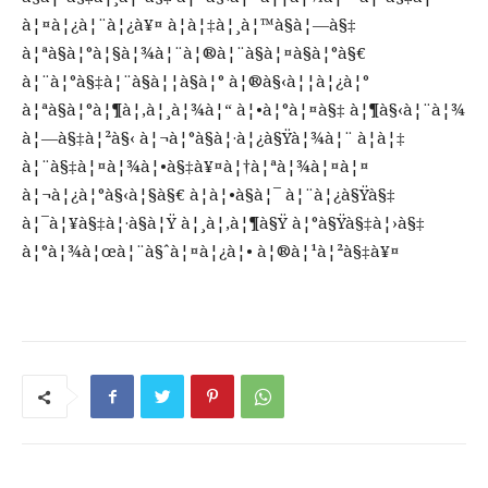
à¦¤à¦¿à¦¨à¦¿à¥¤ à¦à¦‡à¦¸à¦™à§à¦—à§‡
à¦ªà§à¦°à¦§à¦¾à¦¨à¦®à¦¨à§à¦¤à§à¦°à§€
à¦¨à¦°à§‡à¦¨à§à¦¦à§à¦° à¦®à§‹à¦¦à¦¿à¦°
à¦ªà§à¦°à¦¶à¦‚à¦¸à¦¾à¦“ à¦•à¦°à¦¤à§‡ à¦¶à§‹à¦¨à¦¾
à¦—à§‡à¦²à§‹ à¦¬à¦°à§à¦·à¦¿à§Ÿà¦¾à¦¨ à¦à¦‡
à¦¨à§‡à¦¤à¦¾à¦•à§‡à¥¤à¦†à¦ªà¦¾à¦¤à¦¤
à¦¬à¦¿à¦°à§‹à¦§à§€ à¦à¦•à§à¦¯ à¦¨à¦¿à§Ÿà§‡
à¦¯à¦¥à§‡à¦·à§à¦Ÿ à¦¸à¦‚à¦¶à§Ÿ à¦°à§Ÿà§‡à¦›à§‡
à¦°à¦¾à¦œà¦¨à§ˆà¦¤à¦¿à¦• à¦®à¦¹à¦²à§‡à¥¤