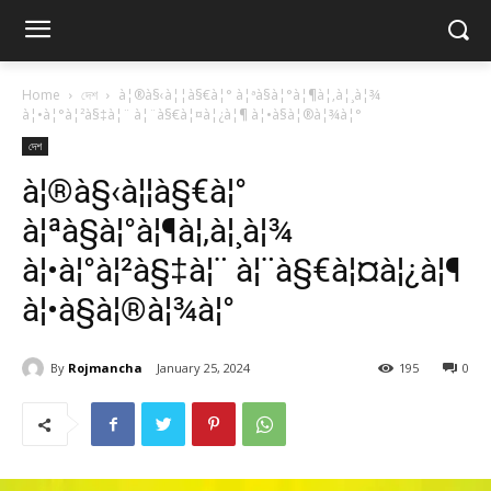
Home
দেশ
à¦®à§‹à¦¦à§€à¦° à¦ªà§à¦°à¦¶à¦‚à¦¸à¦¾
à¦•à¦°à¦²à§‡à¦¨ à¦¨à§€à¦¤à¦¿à¦¶ à¦•à§à¦®à¦¾à¦°
দেশ
à¦®à§‹à¦¦à§€à¦°
à¦ªà§à¦°à¦¶à¦‚à¦¸à¦¾
à¦•à¦°à¦²à§‡à¦¨ à¦¨à§€à¦¤à¦¿à¦¶
à¦•à§à¦®à¦¾à¦°
By
Rojmancha
January 25, 2024
195
0