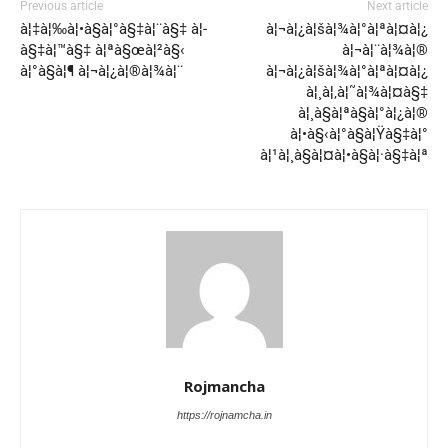
Previous article
Next article
à¦‡à¦‰à¦•à§à¦°à§‡à¦¨à§‡ à¦­
à¦¬à¦¿à¦šà¦¾à¦°à¦ªà¦¤à¦¿
à§‡à¦™à§‡ à¦ªà§œà¦²à§‹
à¦¬à¦¨à¦¾à¦®
à¦°à§à¦¶ à¦¬à¦¿à¦®à¦¾à¦¨
à¦¬à¦¿à¦šà¦¾à¦°à¦ªà¦¤à¦¿
à¦¸à¦‚à¦˜à¦¾à¦¤à§‡
à¦¸à§à¦ªà§à¦°à¦¿à¦®
à¦•à§‹à¦°à§à¦Ÿà§‡à¦°
à¦¹à¦¸à§à¦¤à¦•à§à¦·à§‡à¦ª
Rojmancha
https://rojnamcha.in