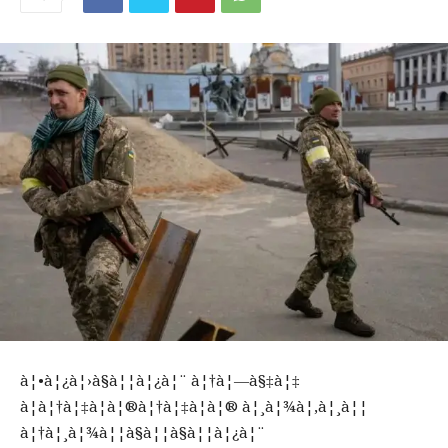
à¦•à¦¿à¦›à§à¦¦à¦¿à¦¨ à¦†à¦—à§‡à¦‡
à¦à¦†à¦‡à¦à¦®à¦†à¦‡à¦à¦® à¦¸à¦¾à¦‚à¦¸à¦¦
à¦†à¦¸à¦¾à¦¦à§à¦¦à§à¦¦à¦¿à¦¨