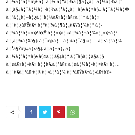
à¦¾à¦°à¦¤à§€à¦¯à¦¼ à¦°à¦¾à¦¶à¦¿à¦¯à¦¼à¦¾à¦°
à¦¸à§‡à¦¨à¦¾à¦¬à¦¾à¦¹à¦¿à¦¨à§€à¦¤à§‡ à¦¨à¦¾à¦®
à¦²à¦¿à¦–à¦¿à¦¯à¦¼à§‡à¦›à§‡à¦¨” à¦à¦‡
à¦¨à¦¿à§Ÿà§‡ à¦°à¦¾à¦¶à¦¿à§Ÿà¦¾à¦° à¦­
à¦¾à¦°à¦¤à§€à§Ÿ à¦¦à§à¦¤à¦¾à¦¬à¦¾à¦¸à§‡à¦°
à¦¸à¦¾à¦¥à§‡ à¦¯à§‹à¦—à¦¾à¦¯à§‹à¦— à¦•à¦°à¦¾
à¦¹à§Ÿà§‡à¦›à§‡ à¦à¦¬à¦‚ à¦­
à¦¾à¦°à¦¤à§€à§Ÿà¦¦à§‡à¦° à¦¯à§à¦¦à§à¦§
à¦¥à§‡à¦•à§‡ à¦¦à§‚à¦°à§‡ à¦¥à¦¾à¦•à¦¤à§‡ à¦…
à¦¨à§à¦°à§‹à¦§ à¦•à¦°à¦¾ à¦¹à§Ÿà§‡à¦›à§‡à¥¤