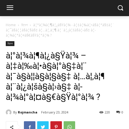
Home
বিদেশ
à¦°à¦¾à¦¶à¦¿à§Ÿà¦¾ - à¦‡à¦‰à¦•à§à¦°à§‡à¦¨
à¦¯à§à¦¦à§à¦§à§‡ à¦…à¦‚à¦¶ à¦¨à¦¿à¦šà§à¦›à§‡ à¦­
à¦¾à¦°à¦¤à§€à§Ÿà¦°à¦¾ ?
বিদেশ
à¦°à¦¾à¦¶à¦¿à§Ÿà¦¾ –
à¦‡à¦‰à¦•à§à¦°à§‡à¦¨
à¦¯à§à¦¦à§à¦§à§‡ à¦…à¦‚à¦¶
à¦¨à¦¿à¦šà§à¦›à§‡ à¦­
à¦¾à¦°à¦¤à§€à§Ÿà¦°à¦¾ ?
By
Rojmancha
February 23, 2024
220
0