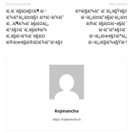
Previous article
Next article
à¦¸à¦¨à§à¦¦à§‡à¦¶ à¦–
à¦†à¦§à¦¾à¦° à¦¨à¦¿à§Ÿà§‡
à¦¾à¦²à¦¿à¦¤à§‡ à¦†à¦¬à¦¾à¦°
à¦¬à¦¿à¦¤à¦°à§à¦•à¦¿à¦¤
à¦…à¦¶à¦¾à¦¨à§à¦¤à¦¿,
à¦®à¦¨à§à¦¤à¦¬à§à¦¯
à¦¹à§‡à¦¨à¦¸à§à¦¥à¦¾
à¦•à¦°à¦²à§‡à¦¨
à¦¸à§à¦•à¦¾à¦¨à§à¦¤
à¦¬à¦¿à¦œà§‡à¦ªà¦¿
à¦®à¦œà§à¦®à¦¦à¦¾à¦°à¦•à§‡
à¦¬à¦¿à¦§à¦¾à§Ÿà¦•!
Rojmancha
https://rojnamcha.in