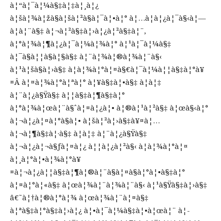
à¦“à¦¯à¦¼à§‡à¦‡à¦¸à¦¿
à¦šà¦¾à¦žà§à¦šà¦²à§à¦¯à¦•à¦° à¦…à¦­à¦¿à¦¯à§‹à¦—
à¦à¦¨à§‡ à¦¬à¦²à§‡à¦›à¦¿à¦²à§‡à¦¨,
à¦°à¦¾à¦¶à¦¿à¦¯à¦¼à¦¾à¦° à¦¹à¦¯à¦¼à§‡
à¦¯à§à¦¦à§à¦§à§‡ à¦¨à¦¾à¦®à¦¾à¦¨à§‹
à¦¹à¦šà§à¦›à§‡ à¦­à¦¾à¦°à¦¤à§€à¦¯à¦¼à¦¦à§‡à¦°à¥
¤Â à¦¤à¦¾à¦°à¦ªà¦° à¦¥à§‡à¦•à§‡ à¦à¦‡
à¦¨à¦¿à§Ÿà§‡ à¦¦à§‡à¦¶à§‡à¦°
à¦°à¦¾à¦œà¦¨à§ˆà¦¤à¦¿à¦• à¦®à¦¹à¦²à§‡ à¦œà§‹à¦°
à¦¬à¦¿à¦¤à¦°à§à¦• à¦šà¦²à¦›à§‡à¥¤à¦…
à¦¬à¦¶à§‡à¦·à§‡ à¦à¦‡ à¦¨à¦¿à§Ÿà§‡
à¦¬à¦¿à¦¬à§ƒà¦¤à¦¿ à¦¦à¦¿à¦²à§‹ à¦­à¦¾à¦°à¦¤
à¦¸à¦°à¦•à¦¾à¦°à¥
¤à¦¬à¦¿à¦¦à§‡à¦¶à¦®à¦¨à§à¦¤à§à¦°à¦•à§‡à¦°
à¦¤à¦°à¦«à§‡ à¦œà¦¾à¦¨à¦¾à¦¨à§‹ à¦¹à§Ÿà§‡à¦›à§‡
â€˜à¦†à¦®à¦°à¦¾ à¦œà¦¾à¦¨à¦¤à§‡
à¦ªà§‡à¦°à§‡à¦›à¦¿ à¦•à¦¯à¦¼à§‡à¦•à¦œà¦¨ à¦­