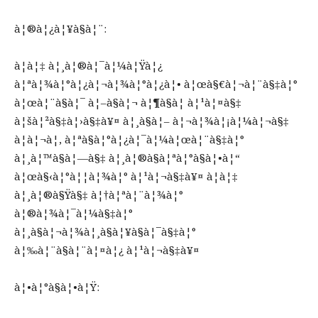
à¦®à¦¿à¦¥à§à¦¨:
à¦à¦‡ à¦¸à¦®à¦¯à¦¼à¦Ÿà¦¿
à¦ªà¦¾à¦°à¦¿à¦¬à¦¾à¦°à¦¿à¦• à¦œà§€à¦¬à¦¨à§‡à¦°
à¦œà¦¨à§à¦¯ à¦–à§à¦¬ à¦¶à§à¦­ à¦¹à¦¤à§‡
à¦šà¦²à§‡à¦›à§‡à¥¤ à¦¸à§à¦– à¦¬à¦¾à¦¡à¦¼à¦¬à§‡
à¦à¦¬à¦‚ à¦ªà§à¦°à¦¿à¦¯à¦¼à¦œà¦¨à§‡à¦°
à¦¸à¦™à§à¦—à§‡ à¦¸à¦®à§à¦ªà¦°à§à¦•à¦“
à¦œà§‹à¦°à¦¦à¦¾à¦° à¦¹à¦¬à§‡à¥¤ à¦à¦‡
à¦¸à¦®à§Ÿà§‡ à¦†à¦ªà¦¨à¦¾à¦°
à¦®à¦¾à¦¯à¦¼à§‡à¦°
à¦¸à§à¦¬à¦¾à¦¸à§à¦¥à§à¦¯à§‡à¦°
à¦‰à¦¨à§à¦¨à¦¤à¦¿ à¦¹à¦¬à§‡à¥¤
à¦•à¦°à§à¦•à¦Ÿ: