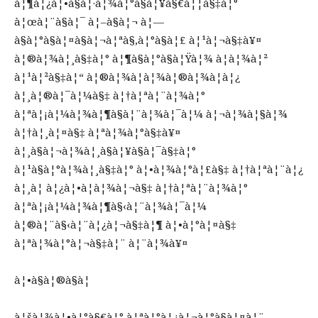
à¦¶à¦¿à¦•à§à¦·à¦¾à¦°à§à¦¥à§€à¦¦à§‡à¦°
à¦œà¦¨à§à¦¯ à¦–à§à¦¬ à¦—
à§à¦°à§à¦¤à§à¦¬à¦ªà§‚à¦°à§à¦£ à¦¹à¦¬à§‡à¥¤
à¦®à¦¾à¦¸à§‡à¦° à¦¶à§à¦°à§à¦Ÿà¦¾ à¦­à¦¾à¦²
à¦¹à¦²à§‡à¦“ à¦®à¦¾à¦à¦¾à¦®à¦¾à¦à¦¿
à¦¸à¦®à¦¯à¦¼à§‡ à¦†à¦ªà¦¨à¦¾à¦°
à¦ªà¦¡à¦¼à¦¾à¦¶à§à¦¨à¦¾à¦¯à¦¼ à¦¬à¦¾à¦§à¦¾
à¦†à¦¸à¦¤à§‡ à¦ªà¦¾à¦°à§‡à¥¤
à¦¸à§à¦¬à¦¾à¦¸à§à¦¥à§à¦¯à§‡à¦°
à¦¹à§à¦°à¦¾à¦¸à§‡à¦° à¦•à¦¾à¦°à¦£à§‡ à¦†à¦ªà¦¨à¦¿
à¦¸à¦ à¦¿à¦•à¦­à¦¾à¦¬à§‡ à¦†à¦ªà¦¨à¦¾à¦°
à¦ªà¦¡à¦¼à¦¾à¦¶à§‹à¦¨à¦¾à¦¯à¦¼
à¦®à¦¨à§‹à¦¨à¦¿à¦¬à§‡à¦¶ à¦•à¦°à¦¤à§‡
à¦ªà¦¾à¦°à¦¬à§‡à¦¨ à¦¨à¦¾à¥¤
à¦•à§à¦®à§à¦­
à¦šà¦¾à¦•à¦°à§€à¦° à¦ªà¦°à¦¿à¦¬à¦°à§à¦¤à¦¨