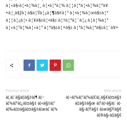
à¦«à§‹à¦•à¦¾à¦¸ à¦•à¦°à¦¾ à¦¦à¦°à¦•à¦¾à¦°à¥
¤à¦¸à§ƒà¦·à§à¦Ÿà¦¿à¦¶à§€à¦² à¦•à¦¾à¦œà§‡à¦°
à¦¦à¦¿à¦• à¦¥à§‡à¦•à§‡ à¦†à¦ªà¦¨à¦¿ à¦­à¦¾à¦²
à¦«à¦²à¦¾à¦«à¦² à¦ªà§‡à¦¤à§‡ à¦ªà¦¾à¦°à§‡à¦¨à¥¤
Previous article
Next article
à¦¸à¦¨à§à¦¦à§‡à¦¶ à¦–
à¦¬à¦¾à¦°à¦¾à¦£à¦¸à§€à¦¤à§‡
à¦¾à¦²à¦¿à¦¤à§‡ à¦«à§‡à¦°
à¦¦à§‡à§œ à¦²à¦•à§à¦· à¦­
à¦‰à¦¤à§à¦¤à§‡à¦œà¦¨à¦¾
à§‹à¦Ÿà§‡ à¦œà§Ÿà§€
à¦®à§‹à¦¦à§€