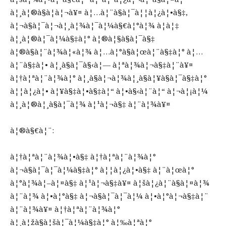
à¦¸à¦®à§à¦­à¦¬à¥¤ à¦…à¦¨à§à¦¯à¦¦à¦¿à¦•à§‡,
à¦¬à§à¦¯à¦¬à¦¸à¦¾à¦¯à¦¼à§€à¦°à¦¾ à¦à¦‡
à¦¸à¦®à¦¯à¦¼à§‡à¦° à¦®à¦§à§à¦¯à§‡
à¦®à§à¦¨à¦¾à¦«à¦¾ à¦…à¦°à§à¦œà¦¨à§‡à¦° à¦…
à¦¨à§‡à¦• à¦¸à§à¦¯à§‹à¦— à¦ªà¦¾à¦¬à§‡à¦¨à¥¤
à¦†à¦ªà¦¨à¦¾à¦° à¦¸à§à¦¬à¦¾à¦¸à§à¦¥à§à¦¯à§‡à¦°
à¦¦à¦¿à¦• à¦¥à§‡à¦•à§‡à¦“ à¦•à§‹à¦¨à¦“ à¦¬à¦¡à¦¼
à¦¸à¦®à¦¸à§à¦¯à¦¾ à¦¹à¦¬à§‡ à¦¨à¦¾à¥¤
à¦®à§€à¦¨:
à¦†à¦ªà¦¨à¦¾à¦•à§‡ à¦†à¦ªà¦¨à¦¾à¦°
à¦¬à§à¦¯à¦¯à¦¼à§‡à¦° à¦¦à¦¿à¦•à§‡ à¦¨à¦œà¦°
à¦°à¦¾à¦–à¦¤à§‡ à¦¹à¦¬à§‡à¥¤ à¦šà¦¿à¦¨à§à¦¤à¦¾
à¦¨à¦¾ à¦•à¦°à§‡ à¦¬à§à¦¯à¦¯à¦¼ à¦•à¦°à¦¬à§‡à¦¨
à¦¨à¦¾à¥¤ à¦†à¦ªà¦¨à¦¾à¦°
à¦¸à¦žà§à¦šà¦¯à¦¼à§‡à¦° à¦‰à¦ªà¦°