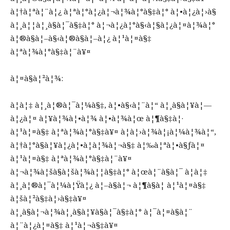
à¦†à¦ªà¦¨à¦¿ à¦ªà¦°à¦¿à¦¬à¦¾à¦°à§‡à¦° à¦•à¦¿à¦›à§
à¦¸à¦¦à¦¸à§à¦¯à§‡à¦° à¦¬à¦¿à¦°à§‹à¦§à¦¿à¦¤à¦¾à¦°
à¦®à§à¦–à§‹à¦®à§à¦–à¦¿ à¦¹à¦¤à§‡
à¦ªà¦¾à¦°à§‡à¦¨à¥¤
à¦¤à§à¦²à¦¾:
à¦à¦‡ à¦¸à¦®à¦¯à¦¼à§‡, à¦•à§‹à¦¨à¦“ à¦¸à§à¦¥à¦—
à¦¿à¦¤ à¦¥à¦¾à¦•à¦¾ à¦•à¦¾à¦œ à¦¶à§‡à¦·
à¦¹à¦¤à§‡ à¦ªà¦¾à¦°à§‡à¥¤ à¦à¦›à¦¾à¦¡à¦¼à¦¾à¦“,
à¦†à¦°à§à¦¥à¦¿à¦•à¦­à¦¾à¦¬à§‡ à¦‰à¦ªà¦•à§ƒà¦¤
à¦¹à¦¤à§‡ à¦ªà¦¾à¦°à§‡à¦¨à¥¤
à¦¬à¦¾à¦šà§à¦šà¦¾à¦¦à§‡à¦° à¦œà¦¨à§à¦¯ à¦à¦‡
à¦¸à¦®à¦¯à¦¼à¦Ÿà¦¿ à¦–à§à¦¬ à¦¶à§à¦­ à¦¹à¦¤à§‡
à¦šà¦²à§‡à¦›à§‡à¥¤
à¦¸à§à¦¬à¦¾à¦¸à§à¦¥à§à¦¯à§‡à¦° à¦¯à¦¤à§à¦¨
à¦¨à¦¿à¦¤à§‡ à¦¹à¦¬à§‡à¥¤