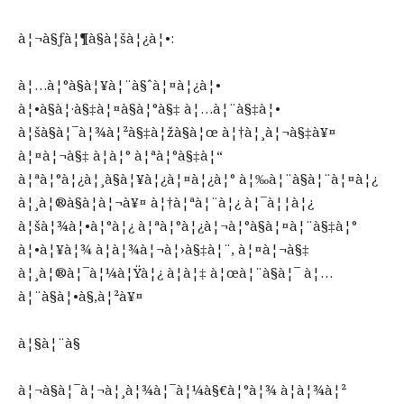
à¦¬à§ƒà¦¶à§à¦šà¦¿à¦•:
à¦…à¦°à§à¦¥à¦¨à§ˆà¦¤à¦¿à¦•
à¦•à§à¦·à§‡à¦¤à§à¦°à§‡ à¦…à¦¨à§‡à¦•
à¦šà§à¦¯à¦¾à¦²à§‡à¦žà§à¦œ à¦†à¦¸à¦¬à§‡à¥¤
à¦¤à¦¬à§‡ à¦à¦° à¦ªà¦°à§‡à¦“
à¦ªà¦°à¦¿à¦¸à§à¦¥à¦¿à¦¤à¦¿à¦° à¦‰à¦¨à§à¦¨à¦¤à¦¿
à¦¸à¦®à§à¦­à¦¬à¥¤ à¦†à¦ªà¦¨à¦¿ à¦¯à¦¦à¦¿
à¦šà¦¾à¦•à¦°à¦¿ à¦ªà¦°à¦¿à¦¬à¦°à§à¦¤à¦¨à§‡à¦°
à¦•à¦¥à¦¾ à¦­à¦¾à¦¬à¦›à§‡à¦¨, à¦¤à¦¬à§‡
à¦¸à¦®à¦¯à¦¼à¦Ÿà¦¿ à¦à¦‡ à¦œà¦¨à§à¦¯ à¦…
à¦¨à§à¦•à§‚à¦²à¥¤
à¦§à¦¨à§
à¦¬à§à¦¯à¦¬à¦¸à¦¾à¦¯à¦¼à§€à¦°à¦¾ à¦­à¦¾à¦²