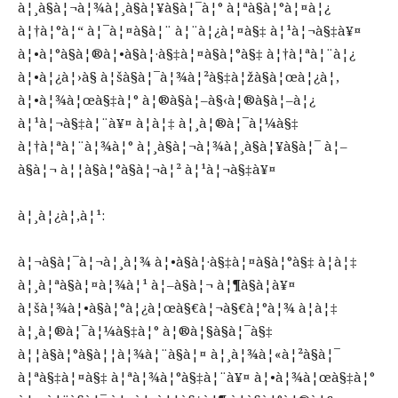
à¦¸à§à¦¬à¦¾à¦¸à§à¦¥à§à¦¯à¦° à¦ªà§à¦°à¦¤à¦¿
à¦†à¦°à¦“ à¦¯à¦¤à§à¦¨ à¦¨à¦¿à¦¤à§‡ à¦¹à¦¬à§‡à¥¤
à¦•à¦°à§à¦®à¦•à§à¦·à§‡à¦¤à§à¦°à§‡ à¦†à¦ªà¦¨à¦¿
à¦•à¦¿à¦›à§ à¦šà§à¦¯à¦¾à¦²à§‡à¦žà§à¦œà¦¿à¦‚
à¦•à¦¾à¦œà§‡à¦° à¦®à§à¦–à§‹à¦®à§à¦–à¦¿
à¦¹à¦¬à§‡à¦¨à¥¤ à¦à¦‡ à¦¸à¦®à¦¯à¦¼à§‡
à¦†à¦ªà¦¨à¦¾à¦° à¦¸à§à¦¬à¦¾à¦¸à§à¦¥à§à¦¯ à¦–
à§à¦¬ à¦¦à§à¦°à§à¦¬à¦² à¦¹à¦¬à§‡à¥¤
à¦¸à¦¿à¦‚à¦¹:
à¦¬à§à¦¯à¦¬à¦¸à¦¾ à¦•à§à¦·à§‡à¦¤à§à¦°à§‡ à¦à¦‡
à¦¸à¦ªà§à¦¤à¦¾à¦¹ à¦–à§à¦¬ à¦¶à§à¦­à¥¤
à¦šà¦¾à¦•à§à¦°à¦¿à¦œà§€à¦¬à§€à¦°à¦¾ à¦à¦‡
à¦¸à¦®à¦¯à¦¼à§‡à¦° à¦®à¦§à§à¦¯à§‡
à¦¦à§à¦°à§à¦¦à¦¾à¦¨à§à¦¤ à¦¸à¦¾à¦«à¦²à§à¦¯
à¦ªà§‡à¦¤à§‡ à¦ªà¦¾à¦°à§‡à¦¨à¥¤ à¦•à¦¾à¦œà§‡à¦°