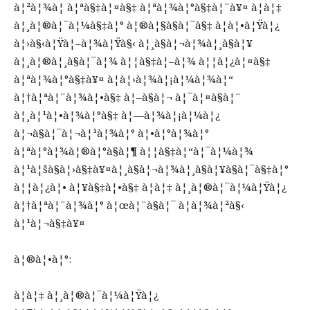
à¦²à¦¾à¦­ à¦ªà§‡à¦¤à§‡ à¦ªà¦¾à¦°à§‡à¦¨à¥¤ à¦à¦‡
à¦¸à¦®à¦¯à¦¼à§‡à¦° à¦®à¦§à§à¦¯à§‡ à¦à¦•à¦Ÿà¦¿
à¦›à§‹à¦Ÿà¦–à¦¾à¦Ÿà§‹ à¦¸à§à¦¬à¦¾à¦¸à§à¦¥
à¦¸à¦®à¦¸à§à¦¯à¦¾ à¦¦à§‡à¦–à¦¾ à¦¦à¦¿à¦¤à§‡
à¦ªà¦¾à¦°à§‡à¥¤ à¦à¦›à¦¾à¦¡à¦¼à¦¾à¦“
à¦†à¦ªà¦¨à¦¾à¦•à§‡ à¦–à§à¦¬ à¦¯à¦¤à§à¦¨
à¦¸à¦¹à¦•à¦¾à¦°à§‡ à¦—à¦¾à¦¡à¦¼à¦¿
à¦¬à§à¦¯à¦¬à¦¹à¦¾à¦° à¦•à¦°à¦¾à¦°
à¦ªà¦°à¦¾à¦®à¦°à§à¦¶ à¦¦à§‡à¦“à¦¯à¦¼à¦¾
à¦¹à¦šà§à¦›à§‡à¥¤à¦¸à§à¦¬à¦¾à¦¸à§à¦¥à§à¦¯à§‡à¦°
à¦¦à¦¿à¦• à¦¥à§‡à¦•à§‡ à¦à¦‡ à¦¸à¦®à¦¯à¦¼à¦Ÿà¦¿
à¦†à¦ªà¦¨à¦¾à¦° à¦œà¦¨à§à¦¯ à¦­à¦¾à¦²à§‹
à¦¹à¦¬à§‡à¥¤
à¦®à¦•à¦°:
à¦à¦‡ à¦¸à¦®à¦¯à¦¼à¦Ÿà¦¿