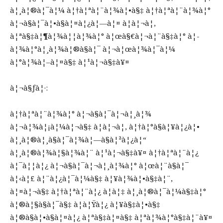
à¦¸à¦®à¦¯à¦¼ à¦†à¦ªà¦¨à¦¾à¦•à§‡ à¦†à¦ªà¦¨à¦¾à¦°
à¦¬à§à¦¯à¦•à§à¦¤à¦¿à¦—à¦¤ à¦à¦¬à¦‚
à¦ªà§‡à¦¶à¦¾à¦¦à¦¾à¦° à¦œà§€à¦¬à¦¨à§‡à¦° à¦­
à¦¾à¦°à¦¸à¦¾à¦®à§à¦¯ à¦¬à¦œà¦¾à¦¯à¦¼
à¦°à¦¾à¦–à¦¤à§‡ à¦¹à¦¬à§‡à¥¤
à¦¬à§ƒà¦·:
à¦†à¦ªà¦¨à¦¾à¦° à¦¬à§à¦¯à¦¬à¦¸à¦¾
à¦¬à¦¾à¦¡à¦¼à¦¬à§‡ à¦à¦¬à¦‚ à¦†à¦°à§à¦¥à¦¿à¦•
à¦¸à¦®à¦¸à§à¦¯à¦¾à¦—à§à¦²à¦¿à¦“
à¦¸à¦®à¦¾à¦§à¦¾à¦¨ à¦¹à¦¬à§‡à¥¤ à¦†à¦ªà¦¨à¦¿
à¦¯à¦¦à¦¿ à¦¬à§à¦¯à¦¬à¦¸à¦¾à¦° à¦œà¦¨à§à¦¯
à¦‹à¦£ à¦¨à¦¿à¦¯à¦¼à§‡ à¦¥à¦¾à¦•à§‡à¦¨,
à¦¤à¦¬à§‡ à¦†à¦ªà¦¨à¦¿ à¦à¦‡ à¦¸à¦®à¦¯à¦¼à§‡à¦°
à¦®à¦§à§à¦¯à§‡ à¦à¦Ÿà¦¿ à¦¥à§‡à¦•à§‡
à¦®à§à¦•à§à¦¤à¦¿ à¦ªà§‡à¦¤à§‡ à¦ªà¦¾à¦°à§‡à¦¨à¥¤