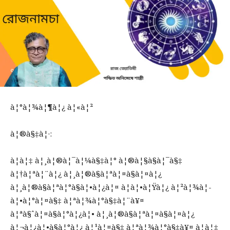
à¦°à¦¾à¦¶à¦¿ à¦«à¦²
à¦®à§‡à¦·:
à¦à¦‡ à¦¸à¦®à¦¯à¦¼à§‡à¦° à¦®à¦§à§à¦¯à§‡
à¦†à¦ªà¦¨à¦¿ à¦¸à¦®à§à¦ªà¦¤à§à¦¤à¦¿
à¦¸à¦®à§à¦ªà¦°à§à¦•à¦¿à¦¤ à¦à¦•à¦Ÿà¦¿ à¦²à¦¾à¦­
à¦•à¦°à¦¤à§‡ à¦ªà¦¾à¦°à§‡à¦¨à¥¤
à¦ªà§ˆà¦¤à§à¦°à¦¿à¦• à¦¸à¦®à§à¦ªà¦¤à§à¦¤à¦¿
à¦¬à¦¿à¦•à§à¦°à¦¿ à¦¹à¦¤à§‡ à¦ªà¦¾à¦°à§‡à¥¤ à¦à¦‡