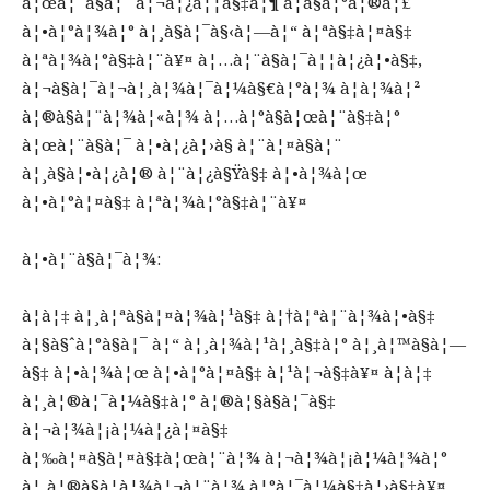
à¦œà¦¨à§à¦¯ à¦¬à¦¿à¦¦à§‡à¦¶ à¦­à§à¦°à¦®à¦£
à¦•à¦°à¦¾à¦° à¦¸à§à¦¯à§‹à¦—à¦“ à¦ªà§‡à¦¤à§‡
à¦ªà¦¾à¦°à§‡à¦¨à¥¤ à¦…à¦¨à§à¦¯à¦¦à¦¿à¦•à§‡,
à¦¬à§à¦¯à¦¬à¦¸à¦¾à¦¯à¦¼à§€à¦°à¦¾ à¦­à¦¾à¦²
à¦®à§à¦¨à¦¾à¦«à¦¾ à¦…à¦°à§à¦œà¦¨à§‡à¦°
à¦œà¦¨à§à¦¯ à¦•à¦¿à¦›à§ à¦¨à¦¤à§à¦¨
à¦¸à§à¦•à¦¿à¦® à¦¨à¦¿à§Ÿà§‡ à¦•à¦¾à¦œ
à¦•à¦°à¦¤à§‡ à¦ªà¦¾à¦°à§‡à¦¨à¥¤
à¦•à¦¨à§à¦¯à¦¾:
à¦à¦‡ à¦¸à¦ªà§à¦¤à¦¾à¦¹à§‡ à¦†à¦ªà¦¨à¦¾à¦•à§‡
à¦§à§ˆà¦°à§à¦¯ à¦“ à¦¸à¦¾à¦¹à¦¸à§‡à¦° à¦¸à¦™à§à¦—
à§‡ à¦•à¦¾à¦œ à¦•à¦°à¦¤à§‡ à¦¹à¦¬à§‡à¥¤ à¦à¦‡
à¦¸à¦®à¦¯à¦¼à§‡à¦° à¦®à¦§à§à¦¯à§‡
à¦¬à¦¾à¦¡à¦¼à¦¿à¦¤à§‡
à¦‰à¦¤à§à¦¤à§‡à¦œà¦¨à¦¾ à¦¬à¦¾à¦¡à¦¼à¦¾à¦°
à¦¸à¦®à§à¦­à¦¾à¦¬à¦¨à¦¾ à¦°à¦¯à¦¼à§‡à¦›à§‡à¥¤