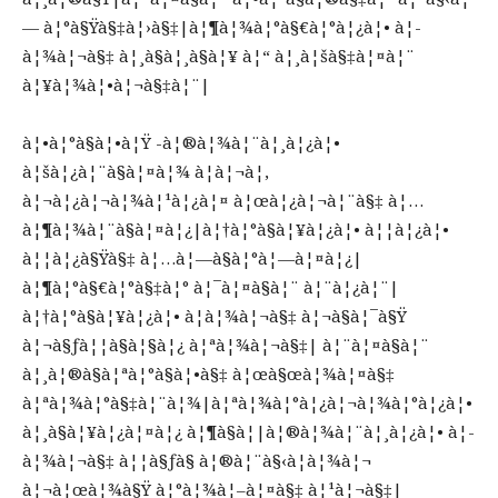
— à¦°à§Ÿà§‡à¦›à§‡|à¦¶à¦¾à¦°à§€à¦°à¦¿à¦• à¦­
à¦¾à¦¬à§‡ à¦¸à§à¦¸à§à¦¥ à¦“ à¦¸à¦šà§‡à¦¤à¦¨
à¦¥à¦¾à¦•à¦¬à§‡à¦¨|
à¦•à¦°à§à¦•à¦Ÿ -à¦®à¦¾à¦¨à¦¸à¦¿à¦•
à¦šà¦¿à¦¨à§à¦¤à¦¾ à¦à¦¬à¦‚
à¦¬à¦¿à¦¬à¦¾à¦¹à¦¿à¦¤ à¦œà¦¿à¦¬à¦¨à§‡ à¦…
à¦¶à¦¾à¦¨à§à¦¤à¦¿|à¦†à¦°à§à¦¥à¦¿à¦• à¦¦à¦¿à¦•
à¦¦à¦¿à§Ÿà§‡ à¦…à¦—à§à¦°à¦—à¦¤à¦¿|
à¦¶à¦°à§€à¦°à§‡à¦° à¦¯à¦¤à§à¦¨ à¦¨à¦¿à¦¨|
à¦†à¦°à§à¦¥à¦¿à¦• à¦­à¦¾à¦¬à§‡ à¦¬à§à¦¯à§Ÿ
à¦¬à§ƒà¦¦à§à¦§à¦¿ à¦ªà¦¾à¦¬à§‡| à¦¨à¦¤à§à¦¨
à¦¸à¦®à§à¦ªà¦°à§à¦•à§‡ à¦œà§œà¦¾à¦¤à§‡
à¦ªà¦¾à¦°à§‡à¦¨à¦¾|à¦ªà¦¾à¦°à¦¿à¦¬à¦¾à¦°à¦¿à¦•
à¦¸à§à¦¥à¦¿à¦¤à¦¿ à¦¶à§à¦­|à¦®à¦¾à¦¨à¦¸à¦¿à¦• à¦­
à¦¾à¦¬à§‡ à¦¦à§ƒà§ à¦®à¦¨à§‹à¦­à¦¾à¦¬
à¦¬à¦œà¦¾à§Ÿ à¦°à¦¾à¦–à¦¤à§‡ à¦¹à¦¬à§‡|