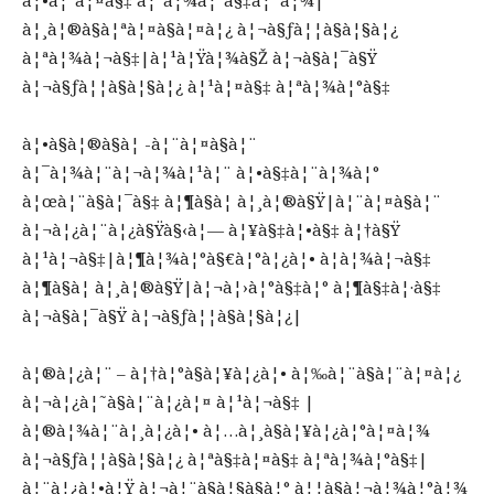
à¦•à¦°à¦¤à§‡ à¦ªà¦¾à¦°à§‡à¦¨à¦¾|
à¦¸à¦®à§à¦ªà¦¤à§à¦¤à¦¿ à¦¬à§ƒà¦¦à§à¦§à¦¿
à¦ªà¦¾à¦¬à§‡|à¦¹à¦Ÿà¦¾à§Ž à¦¬à§à¦¯à§Ÿ
à¦¬à§ƒà¦¦à§à¦§à¦¿ à¦¹à¦¤à§‡ à¦ªà¦¾à¦°à§‡
à¦•à§à¦®à§à¦­ -à¦¨à¦¤à§à¦¨
à¦¯à¦¾à¦¨à¦¬à¦¾à¦¹à¦¨ à¦•à§‡à¦¨à¦¾à¦°
à¦œà¦¨à§à¦¯à§‡ à¦¶à§à¦­ à¦¸à¦®à§Ÿ|à¦¨à¦¤à§à¦¨
à¦¬à¦¿à¦¨à¦¿à§Ÿà§‹à¦— à¦¥à§‡à¦•à§‡ à¦†à§Ÿ
à¦¹à¦¬à§‡|à¦¶à¦¾à¦°à§€à¦°à¦¿à¦• à¦­à¦¾à¦¬à§‡
à¦¶à§à¦­ à¦¸à¦®à§Ÿ|à¦¬à¦›à¦°à§‡à¦° à¦¶à§‡à¦·à§‡
à¦¬à§à¦¯à§Ÿ à¦¬à§ƒà¦¦à§à¦§à¦¿|
à¦®à¦¿à¦¨ – à¦†à¦°à§à¦¥à¦¿à¦• à¦‰à¦¨à§à¦¨à¦¤à¦¿
à¦¬à¦¿à¦˜à§à¦¨à¦¿à¦¤ à¦¹à¦¬à§‡ |
à¦®à¦¾à¦¨à¦¸à¦¿à¦• à¦…à¦¸à§à¦¥à¦¿à¦°à¦¤à¦¾
à¦¬à§ƒà¦¦à§à¦§à¦¿ à¦ªà§‡à¦¤à§‡ à¦ªà¦¾à¦°à§‡|
à¦¨à¦¿à¦•à¦Ÿ à¦¬à¦¨à§à¦§à§à¦° à¦¦à§à¦¬à¦¾à¦°à¦¾