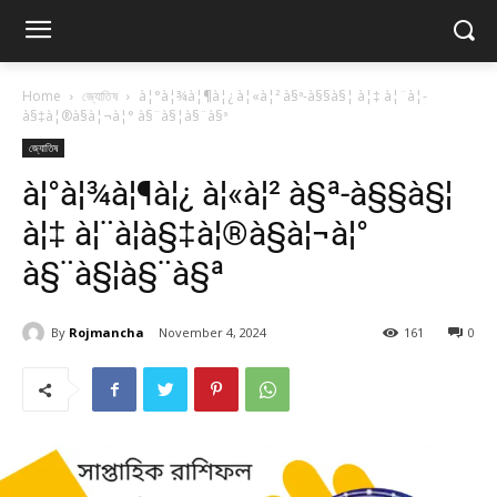
Home
জ্যোতিষ
à¦°à¦¾à¦¶à¦¿ à¦«à¦² à§ª-à§§à§¦ à¦‡ à¦¨à¦­
à§‡à¦®à§à¦¬à¦° à§¨à§¦à§¨à§ª
জ্যোতিষ
à¦°à¦¾à¦¶à¦¿ à¦«à¦² à§ª-à§§à§¦
à¦‡ à¦¨à¦­à§‡à¦®à§à¦¬à¦°
à§¨à§¦à§¨à§ª
By
Rojmancha
November 4, 2024
161
0