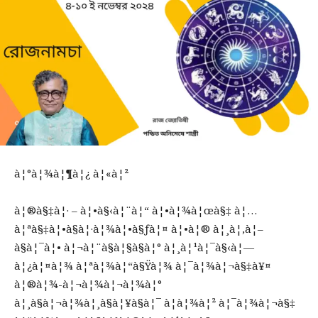
à¦°à¦¾à¦¶à¦¿ à¦«à¦²
à¦®à§‡à¦· – à¦•à§‹à¦¨à¦“ à¦•à¦¾à¦œà§‡ à¦…
à¦ªà§‡à¦•à§à¦·à¦¾à¦•à§ƒà¦¤ à¦•à¦® à¦¸à¦‚à¦–
à§à¦¯à¦• à¦¬à¦¨à§à¦§à§à¦° à¦¸à¦¹à¦¯à§‹à¦—
à¦¿à¦¤à¦¾ à¦ªà¦¾à¦“à§Ÿà¦¾ à¦¯à¦¾à¦¬à§‡à¥¤
à¦®à¦¾-à¦¬à¦¾à¦¬à¦¾à¦°
à¦¸à§à¦¬à¦¾à¦¸à§à¦¥à§à¦¯ à¦­à¦¾à¦² à¦¯à¦¾à¦¬à§‡