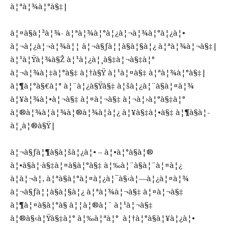
à¦ªà¦¾à¦°à§‡|
à¦¤à§à¦²à¦¾- à¦ªà¦¾à¦°à¦¿à¦¬à¦¾à¦°à¦¿à¦•
à¦¬à¦¿à¦¬à¦¾à¦¦ à¦¬à§ƒà¦¦à§à¦§à¦¿ à¦ªà¦¾à¦¬à§‡|
à¦¹à¦Ÿà¦¾à§Ž à¦¹à¦¿à¦¸à§‡à¦¬à§‡à¦°
à¦¬à¦¾à¦‡à¦°à§‡ à¦†à§Ÿ à¦¹à¦¤à§‡ à¦ªà¦¾à¦°à§‡|
à¦¶à¦°à§€à¦° à¦¨à¦¿à§Ÿà§‡ à¦šà¦¿à¦¨à§à¦¤à¦¾
à¦¥à¦¾à¦•à¦¬à§‡ à¦¤à¦¬à§‡ à¦¬à¦›à¦°à§‡à¦°
à¦®à¦¾à¦à¦¾à¦®à¦¾à¦à¦¿ à¦¥à§‡à¦•à§‡ à¦¶à§à¦­
à¦¸à¦®à§Ÿ|
à¦¬à§ƒà¦¶à§à¦šà¦¿à¦• – à¦•à¦°à§à¦®
à¦•à§à¦·à§‡à¦¤à§à¦°à§‡ à¦‰à¦¨à§à¦¨à¦¤à¦¿
à¦à¦¬à¦‚ à¦ªà§à¦°à¦¤à¦¿à¦¯à§‹à¦—à¦¿à¦¤à¦¾
à¦¬à§ƒà¦¦à§à¦§à¦¿ à¦ªà¦¾à¦¬à§‡ à¦¤à¦¬à§‡
à¦¶à¦¤à§à¦°à§ à¦¦à¦®à¦¨ à¦¹à¦¬à§‡
à¦®à§‹à¦Ÿà§‡à¦° à¦‰à¦ªà¦° à¦†à¦°à§à¦¥à¦¿à¦•