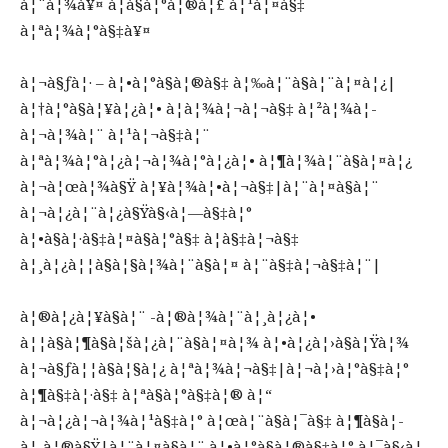
à¦¨à¦¾à¥¤ à¦­à§à¦°à¦®à¦£ à¦¹à¦¤à§‡
à¦ªà¦¾à¦°à§‡à¥¤
à¦¬à§ƒà¦· – à¦•à¦°à§à¦®à§‡ à¦‰à¦¨à§à¦¨à¦¤à¦¿|
à¦†à¦°à§à¦¥à¦¿à¦• à¦­à¦¾à¦¬à¦¬à§‡ à¦²à¦¾à¦­
à¦¬à¦¾à¦¨ à¦¹à¦¬à§‡à¦¨
à¦ªà¦¾à¦°à¦¿à¦¬à¦¾à¦°à¦¿à¦• à¦¶à¦¾à¦¨à§à¦¤à¦¿
à¦¬à¦œà¦¾à§Ÿ à¦¥à¦¾à¦•à¦¬à§‡|à¦¨à¦¤à§à¦¨
à¦¬à¦¿à¦¨à¦¿à§Ÿà§‹à¦—à§‡à¦°
à¦•à§à¦·à§‡à¦¤à§à¦°à§‡ à¦­à§‡à¦¬à§‡
à¦¸à¦¿à¦¦à§à¦§à¦¾à¦¨à§à¦¤ à¦¨à§‡à¦¬à§‡à¦¨|
à¦®à¦¿à¦¥à§à¦¨ -à¦®à¦¾à¦¨à¦¸à¦¿à¦•
à¦¦à§à¦¶à§à¦šà¦¿à¦¨à§à¦¤à¦¾ à¦•à¦¿à¦›à§à¦Ÿà¦¾
à¦¬à§ƒà¦¦à§à¦§à¦¿ à¦ªà¦¾à¦¬à§‡|à¦¬à¦›à¦°à§‡à¦°
à¦¶à§‡à¦·à§‡ à¦ªà§à¦°à§‡à¦® à¦“
à¦¬à¦¿à¦¬à¦¾à¦¹à§‡à¦° à¦œà¦¨à§à¦¯à§‡ à¦¶à§à¦­
à¦¸à¦®à§Ÿ|à¦¨à¦¤à§à¦¨ à¦•à¦°à§à¦®à§‡à¦° à¦¯à§‹à¦