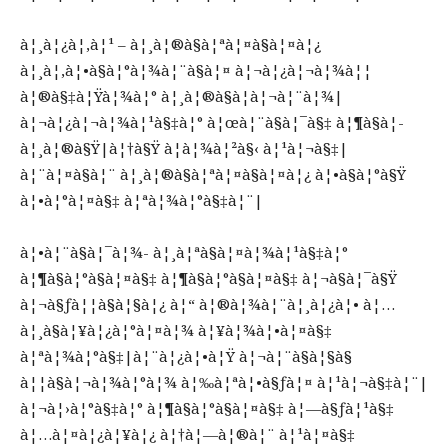
à¦¸à¦¿à¦‚à¦¹ – à¦¸à¦®à§à¦ªà¦¤à§à¦¤à¦¿
à¦¸à¦‚à¦•à§à¦°à¦¾à¦¨à§à¦¤ à¦¬à¦¿à¦¬à¦¾à¦¦
à¦®à§‡à¦Ÿà¦¾à¦° à¦¸à¦®à§à¦­à¦¬à¦¨à¦¾|
à¦¬à¦¿à¦¬à¦¾à¦¹à§‡à¦° à¦œà¦¨à§à¦¯à§‡ à¦¶à§à¦­
à¦¸à¦®à§Ÿ|à¦†à§Ÿ à¦­à¦¾à¦²à§‹ à¦¹à¦¬à§‡|
à¦¨à¦¤à§à¦¨ à¦¸à¦®à§à¦ªà¦¤à§à¦¤à¦¿ à¦•à§à¦°à§Ÿ
à¦•à¦°à¦¤à§‡ à¦ªà¦¾à¦°à§‡à¦¨|
à¦•à¦¨à§à¦¯à¦¾- à¦¸à¦ªà§à¦¤à¦¾à¦¹à§‡à¦°
à¦¶à§à¦°à§à¦¤à§‡ à¦¶à§à¦°à§à¦¤à§‡ à¦¬à§à¦¯à§Ÿ
à¦¬à§ƒà¦¦à§à¦§à¦¿ à¦“ à¦®à¦¾à¦¨à¦¸à¦¿à¦• à¦…
à¦¸à§à¦¥à¦¿à¦°à¦¤à¦¾ à¦¥à¦¾à¦•à¦¤à§‡
à¦ªà¦¾à¦°à§‡|à¦¨à¦¿à¦•à¦Ÿ à¦¬à¦¨à§à¦§à§
à¦¦à§à¦¬à¦¾à¦°à¦¾ à¦‰à¦ªà¦•à§ƒà¦¤ à¦¹à¦¬à§‡à¦¨|
à¦¬à¦›à¦°à§‡à¦° à¦¶à§à¦°à§à¦¤à§‡ à¦—à§ƒà¦¹à§‡
à¦…à¦¤à¦¿à¦¥à¦¿ à¦†à¦—à¦®à¦¨ à¦¹à¦¤à§‡