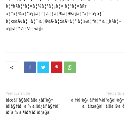
à¦ªà§à¦°à¦¤à¦¾à¦°à¦¿à¦¤ à¦¹à¦¤à§‡
à¦ªà¦¾à¦°à§‡à¦¨|à¦¦à¦¾à¦®à§à¦ªà¦¤à§à¦¯
à¦œà§€à¦¬à¦¨ à¦®à§‹à¦Ÿà§‡à¦° à¦‰à¦ªà¦° à¦¸à§à¦–
à§‡à¦° à¦¹à¦¬à§‡
Previous article
Next article
à¦œà¦¨à§à¦®à¦¦à¦¿à¦¨à§‡
à¦‡à¦•à§‹ à¦ªà¦¾à¦°à§à¦•à§‡
à¦¦à§‡à¦–à¦¾ à¦¦à¦¿à¦²à§‡à¦¨
à¦¨à¦¤à§à¦¨ à¦šà¦®à¦•!
à¦¨à¦¾ à¦¶à¦¾à¦¹à¦°à§à¦–