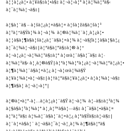
à¦¦à¦¿à¦• à¦¥à§‡à¦•à§‡ à¦¬à¦›à¦° à¦­à¦¾à¦²à§‹
à¦¯à¦¾à¦¬à§‡|
à¦§à¦¨à§ – à¦šà¦¿à¦¤à§à¦¤ à¦šà¦žà§à¦šà¦²
à¦¹à¦“à§Ÿà¦¾ à¦¬à¦¾ à¦®à¦¾à¦¨à¦¸à¦¿à¦•
à¦¦à§à¦¶à§à¦šà¦¿à¦¨à§à¦¤à¦¾ à¦¬à§ƒà¦¦à§à¦§à¦¿
à¦¯à¦¾à¦¬à§‡|à¦ªà§à¦°à§‡à¦® à¦“
à¦¬à¦¿à¦¬à¦¾à¦¹à§‡à¦° à¦œà¦¨à§à¦¯à§‡ à¦­
à¦¾à¦²à§‹ à¦¸à¦®à§Ÿ|à¦ªà¦¾à¦°à¦¿à¦¬à¦¾à¦°à¦¿à¦•
à¦¶à¦¾à¦¨à§à¦¤à¦¿ à¦¬à¦œà¦¾à§Ÿ
à¦¥à¦¾à¦•à¦¬à§‡|à¦†à¦°à§à¦¥à¦¿à¦• à¦­à¦¾à¦¬à§‡
à¦¶à§à¦­ à¦¬à¦›à¦°|
à¦®à¦•à¦°-à¦…à¦­à¦¿à¦¨à§Ÿ à¦¬à¦¾ à¦–à§‡à¦²à¦¾
à¦§à§à¦²à¦¾à¦° à¦¸à¦™à§à¦—à§‡ à¦¯à§à¦•à§à¦¤
à¦¹à¦²à§‡ à¦‰à¦¨à§à¦¨à¦¤à¦¿ à¦°à§Ÿà§‡à¦›à§‡|
à¦¨à¦¤à§à¦¨ à¦¬à§à¦¯à¦¬à¦¸à¦¾ à¦¶à§à¦°à§