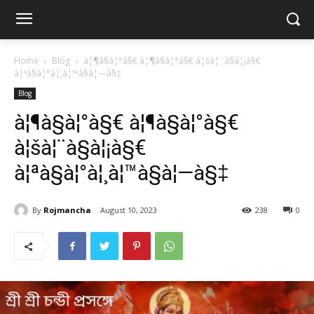
Home
Blog
à¦¶à§à¦°à§€ à¦¶à§à¦°à§€ à¦šà¦¨à§à¦¡à§€
à¦ªà§à¦°à¦¸à¦™à§à¦—à§‡
Blog
à¦¶à§à¦°à§€ à¦¶à§à¦°à§€
à¦šà¦¨à§à¦¡à§€
à¦ªà§à¦°à¦¸à¦™à§à¦—à§‡
By
Rojmancha
August 10, 2023
238
0