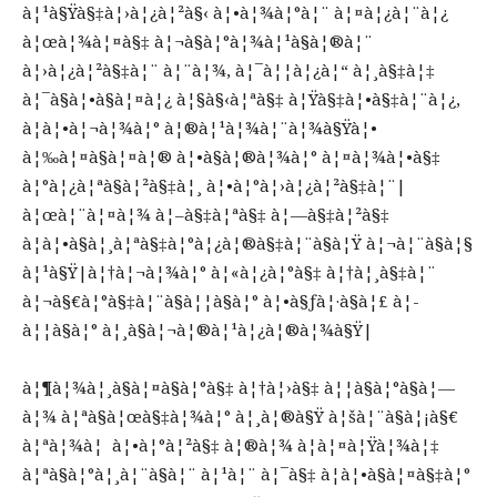
à¦¹à§Ÿà§‡à¦›à¦¿à¦²à§‹ à¦•à¦¾à¦°à¦¨ à¦¤à¦¿à¦¨à¦¿
à¦œà¦¾à¦¤à§‡ à¦¬à§à¦°à¦¾à¦¹à§à¦®à¦¨
à¦›à¦¿à¦²à§‡à¦¨ à¦¨à¦¾, à¦¯à¦¦à¦¿à¦“ à¦¸à§‡à¦‡
à¦¯à§à¦•à§à¦¤à¦¿ à¦§à§‹à¦ªà§‡ à¦Ÿà§‡à¦•à§‡à¦¨à¦¿,
à¦à¦•à¦¬à¦¾à¦° à¦®à¦¹à¦¾à¦¨à¦¾à§Ÿà¦•
à¦‰à¦¤à§à¦¤à¦® à¦•à§à¦®à¦¾à¦° à¦¤à¦¾à¦•à§‡
à¦°à¦¿à¦ªà§à¦²à§‡à¦¸ à¦•à¦°à¦›à¦¿à¦²à§‡à¦¨|
à¦œà¦¨à¦¤à¦¾ à¦–à§‡à¦ªà§‡ à¦—à§‡à¦²à§‡
à¦à¦•à§à¦¸à¦ªà§‡à¦°à¦¿à¦®à§‡à¦¨à§à¦Ÿ à¦¬à¦¨à§à¦§
à¦¹à§Ÿ|à¦†à¦¬à¦¾à¦° à¦«à¦¿à¦°à§‡ à¦†à¦¸à§‡à¦¨
à¦¬à§€à¦°à§‡à¦¨à§à¦¦à§à¦° à¦•à§ƒà¦·à§à¦£ à¦­
à¦¦à§à¦° à¦¸à§à¦¬à¦®à¦¹à¦¿à¦®à¦¾à§Ÿ|
à¦¶à¦¾à¦¸à§à¦¤à§à¦°à§‡ à¦†à¦›à§‡ à¦¦à§à¦°à§à¦—
à¦¾ à¦ªà§à¦œà§‡à¦¾à¦° à¦¸à¦®à§Ÿ à¦šà¦¨à§à¦¡à§€
à¦ªà¦¾à¦ à¦•à¦°à¦²à§‡ à¦®à¦¾ à¦à¦¤à¦Ÿà¦¾à¦‡
à¦ªà§à¦°à¦¸à¦¨à§à¦¨ à¦¹à¦¨ à¦¯à§‡ à¦­à¦•à§à¦¤à§‡à¦°