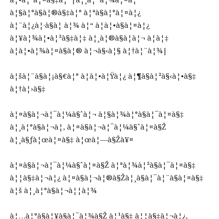
à¦§à¦°à§à¦®à§‡à¦° à¦ªà§à¦°à¦¤à¦¿
à¦¨à¦¿à¦·à§à¦ à¦¾ à¦“ à¦­à¦•à§à¦¤à¦¿
à¦¥à¦¾à¦•à¦²à§‡à¦‡ à¦¸à¦®à§à¦­à¦¬ à¦à¦‡
à¦à¦•à¦¾à¦¤à§à¦® à¦¬à§‹à¦§ à¦†à¦¨à¦¾|
à¦šà¦¨à§à¦¡à§€à¦° à¦à¦•à¦Ÿà¦¿ à¦¶à§à¦²à§‹à¦•à§‡
à¦†à¦›à§‡
à¦¤à§à¦¬à¦¯à¦¼à§ˆà¦¬ à¦§à¦¾à¦°à§à¦¯à¦¤à§‡
à¦¸à¦°à§à¦¬à¦‚ à¦¤à§à¦¬à¦¯à¦¼à§ˆà¦¤à§Ž
à¦¸à§ƒà¦œà¦¤à§‡ à¦œà¦—à§Žà¥¤
à¦¤à§à¦¬à¦¯à¦¼à§ˆà¦¤à§Ž à¦ªà¦¾à¦²à§à¦¯à¦¤à§‡
à¦¦à§‡à¦¬à¦¿ à¦¤à§à¦¬à¦®à§Žà¦¸à§à¦¯à¦¨à§à¦¤à§‡
à¦š à¦¸à¦°à§à¦¬à¦¦à¦¾
à¦…à¦°à§à¦¥à§à¦¯à¦¾à§Ž à¦¹à§‡ à¦¦à§‡à¦¬à¦¿,