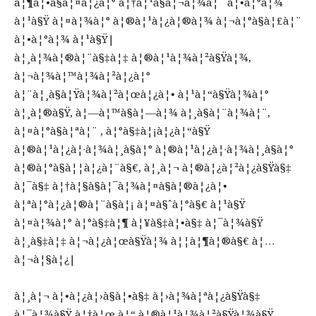
à¦¶à¦•à§à¦¤à¦¿à¦° à¦†à¦¹à§à¦¬à¦¾à¦¨ à¦•à¦°à¦¾
à¦¹à§Ÿ à¦¤à¦¾à¦° à¦®à¦¹à¦¿à¦®à¦¾ à¦¬à¦°à§à¦£à¦¨
à¦•à¦°à¦¾ à¦¹à§Ÿ|
à¦¸à¦¾à¦®à¦¨à§‡à¦‡ à¦®à¦¹à¦¾à¦²à§Ÿà¦¾,
à¦¬à¦¾à¦™à¦¾à¦²à¦¿à¦°
à¦¨à¦¸à§à¦Ÿà¦¾à¦²à¦œà¦¿à¦• à¦¹à¦“à§Ÿà¦¾à¦°
à¦¸à¦®à§Ÿ, à¦—à¦™à§à¦—à¦¾ à¦¸à§à¦¨à¦¾à¦¨,
à¦¤à¦°à§à¦ªà¦¨ , à¦°à§‡à¦¡à¦¿à¦“à§Ÿ
à¦®à¦¹à¦¿à¦·à¦¾à¦¸à§à¦° à¦®à¦¹à¦¿à¦·à¦¾à¦¸à§à¦°
à¦®à¦°à§à¦¦à¦¿à¦¨à§€, à¦¸à¦¬ à¦®à¦¿à¦²à¦¿à§Ÿà§‡
à¦¯à§‡ à¦†à¦§à§à¦¯à¦¾à¦¤à§à¦®à¦¿à¦•
à¦ªà¦°à¦¿à¦®à¦¨à§à¦¡ à¦¤à§ˆà¦°à§€ à¦¹à§Ÿ
à¦¤à¦¾à¦° à¦°à§‡à¦¶ à¦¥à§‡à¦•à§‡ à¦¯à¦¾à§Ÿ
à¦¸à§‡à¦‡ à¦¬à¦¿à¦œà§Ÿà¦¾ à¦¦à¦¶à¦®à§€ à¦…
à¦¬à¦§à¦¿|
à¦¸à¦¬ à¦•à¦¿à¦›à§à¦•à§‡ à¦›à¦¾à¦ªà¦¿à§Ÿà§‡
à¦¯à¦¾à§Ÿ à¦†à¦œ à¦“ à¦®à¦¹à¦¾à¦²à§Ÿà¦¾à§Ÿ