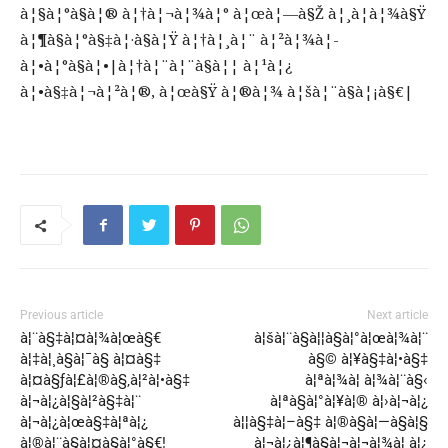
à¦§à¦°à§à¦® à¦†à¦¬à¦¾à¦° à¦œà¦—à§Ž à¦¸à¦­à¦¾à§Ÿ
à¦¶à§à¦°à§‡à¦·à§à¦Ÿ à¦†à¦¸à¦¨ à¦²à¦¾à¦­
à¦•à¦°à§à¦•|à¦†à¦¨à¦¨à§à¦¦ à¦¹à¦¿
à¦•à§‡à¦¬à¦²à¦®, à¦œà§Ÿ à¦®à¦¾ à¦šà¦¨à§à¦¡à§€|
Previous article
Next article
à¦¨à§‡à¦¤à¦¾à¦œà§€
à¦šà¦¨à§à¦¦à§à¦°à¦œà¦¾à¦¨
à¦‡à¦¸à§à¦¯à§ à¦¤à§‡
à§© à¦¥à§‡à¦•à§‡
à¦¤à§ƒà¦£à¦®à§‚à¦²à¦•à§‡
à¦ªà¦¾à¦ à¦¾à¦¨à§‹
à¦¬à¦¿à¦§à¦²à§‡à¦¨
à¦ªà§à¦°à¦¥à¦® à¦›à¦¬à¦¿
à¦¬à¦¿à¦œà§‡à¦ªà¦¿
à¦¦à§‡à¦–à§‡ à¦®à§à¦—à§à¦§
à¦®à¦¨à§à¦¤à§à¦°à§€!
à¦¬à¦¿à¦¶à§à¦¬à¦¬à¦¾à¦¸à¦¿