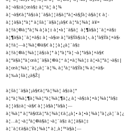
à¦¬à§‡à¦œà§‡ à¦“à¦ à¦¾
à¦¬à§€à¦°à§‡à¦¨à§à¦¦à§à¦°à¦•à§ƒà¦·à§à¦£ à¦­
à¦¦à§à¦°à¦° à¦šà¦¨à§à¦¡à§€ à¦ªà¦¾à¦ à¥¤
à¦†à¦®à¦°à¦¾ à¦à¦‡ à¦•à¦¨à§à¦ à¦¶à§à¦¨à¦¤à§‡
à¦¶à§à¦¨à¦¤à§‡ à¦¬à§œ à¦¹à§Ÿà§‡à¦›, à¦¹à§Ÿà¦¤à§‹
à¦†à¦—à¦¾à¦®à§€ à¦¦à¦¿à¦¨à§‡
à¦†à¦®à¦¾à¦¦à§‡à¦° à¦ªà¦°à¦¬à¦°à§à¦¤à§€
à¦ªà§à¦°à¦œà¦¨à§à¦®à¦“ à¦¤à¦¾à¦‡ à¦•à¦°à¦¬à§‡|
à¦œà¦¾à¦¨à¦¿à¦¨à¦¾, à¦¹à¦“à§Ÿà¦¾ à¦¤à§‹
à¦‰à¦šà¦¿à§Ž|
à¦šà¦¨à§à¦¡à§€à¦ªà¦¾à¦ à§‡à¦°
à¦ªà¦¾à¦¶à¦¾à¦ªà¦¾à¦¶à¦¿ à¦¬à§‡à¦¤à¦¾à¦°à§‡
à¦¦à§‡à¦¬à§€ à¦¦à§à¦°à§à¦—
à¦¾à¦° à¦ªà§Œà¦°à¦¾à¦£à¦¿à¦• à¦•à¦¾à¦¹à¦¿à¦¨à¦¿
à¦…à¦¬à¦²à¦®à§à¦¬à¦¨à§‡ à¦¦à§à¦‡
à¦˜à¦£à§à¦Ÿà¦¾à¦° à¦¸à¦™à§à¦—