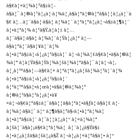
à§€à¦¤à¦¾à¦²à§‡à¦–
à§à¦¯ à¦®à¦¹à¦¿à¦·à¦¾à¦¸à§à¦°à¦®à¦°à§à¦¦à¦¿à¦¨à
§€ à¦…à¦¨à§à¦·à§à¦ à¦¾à¦¨ à¦ªà¦°à¦¿à¦¬à§‡à¦¶à¦¨
à¦•à¦°à¦¾ à¦¹à§Ÿ,à¦à¦‡ à¦…
à¦¨à§à¦·à§à¦ à¦¾à¦¨à¦Ÿà¦¿à¦° à¦—
à§à¦°à¦¨à§à¦¥à¦¨à¦¾
à¦•à¦°à§‡à¦›à¦¿à¦²à§‡à¦¨ à¦¬à¦¾à¦£à§€à¦•à§à¦®à¦
¾à¦° à¦­à¦Ÿà§à¦Ÿà¦¾à¦šà¦¾à¦°à§à¦¯ à¦à¦¬à¦‚
à¦¸à¦™à§à¦—à§€à¦¤ à¦ªà¦°à¦¿à¦šà¦¾à¦²à¦¨à¦¾
à¦•à¦°à§‡à¦›à¦¿à¦²à§‡à¦¨
à¦ªà¦™à§à¦•à¦œà¦•à§à¦®à¦¾à¦°
à¦®à¦²à§à¦²à¦¿à¦•à¥
¤à¦¬à§€à¦°à§‡à¦¨à§à¦¦à§à¦°à¦•à§ƒà¦·à§à¦£ à¦­
à¦¾à¦·à§à¦¯ à¦“ à¦¶à§à¦²à§‹à¦•à¦ªà¦¾à¦
à¦•à¦°à§‡à¦¨ à¦¯à¦¦à¦¿à¦“ à¦¤à¦¾à¦°
à¦šà¦¨à§à¦¡à§€à¦ªà¦¾à¦ à¦¨à¦¿à§Ÿà§‡
à¦•à¦¿à¦žà§à¦šà¦¿à§Ž à¦¬à¦¿à¦¤à¦°à§à¦• à¦“