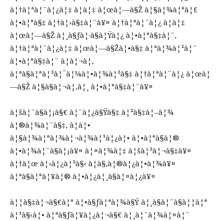
à¦†à¦ªà¦¨à¦¿à¦‡ à¦à¦‡ à¦œà¦—à§Ž à¦§à¦¾à¦°à¦£
à¦•à¦°à§‡ à¦†à¦›à§‡à¦¨à¥¤ à¦†à¦ªà¦¨à¦¿ à¦à¦‡
à¦œà¦—à§Ž à¦¸à§ƒà¦·à§à¦Ÿà¦¿ à¦•à¦°à§‡à¦¨,
à¦†à¦ªà¦¨à¦¿à¦‡ à¦œà¦—à§Žà¦•à§‡ à¦ªà¦¾à¦²à¦¨
à¦•à¦°à§‡à¦¨ à¦à¦¬à¦‚
à¦ªà§à¦°à¦²à¦¯à¦¼à¦•à¦¾à¦²à§‡ à¦†à¦ªà¦¨à¦¿ à¦œà¦
—à§Ž à¦§à§à¦¬à¦‚à¦¸ à¦•à¦°à§‡à¦¨à¥¤
à¦šà¦¨à§à¦¡à§€ à¦¨à¦¿à§Ÿà§‡ à¦²à§‡à¦–à¦¾
à¦®à¦¾à¦¨à§‡, à¦à¦•
à¦§à¦¾à¦°à¦¾à¦¬à¦¾à¦¹à¦¿à¦• à¦•à¦°à§à¦®
à¦•à¦¾à¦¨à§à¦¡à¥¤ à¦¤à¦¾à¦‡ à¦šà¦²à¦¬à§‡à¥¤
à¦†à¦œ à¦›à¦¿à¦²à§‹ à¦­à§‚à¦®à¦¿à¦•à¦¾à¥¤
à¦ªà§à¦°à¦¥à¦® à¦•à¦¿à¦¸à§à¦¤à¦¿à¥¤
à¦¦à§‡à¦¬à§€à¦° à¦•à§ƒà¦ªà¦¾à§Ÿ à¦¸à§à¦¨à§à¦¦à¦°
à¦¹à§‹à¦• à¦ªà§ƒà¦¥à¦¿à¦¬à§€ à¦¸à¦¨à¦¾à¦¤à¦¨