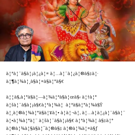
à¦ªà¦¨à§à¦¡à¦¿à¦¤ à¦…à¦¨à¦¿à¦®à§‡à¦·
à¦¶à¦¾à¦¸à§à¦¤à§à¦°à§€
à¦¦à§‚à¦°à§à¦—à¦¾à¦ªà§à¦œà§‹ à¦†à¦°
à¦šà¦¨à§à¦¡à§€à¦ªà¦¾à¦ à¦ªà§à¦°à¦¾à§Ÿ
à¦¸à¦®à¦¾à¦°à§à¦¥à¦• à¦à¦¬à¦‚ à¦…à¦­à¦¿à¦¨à§à¦¨
à¦•à¦¾à¦°à¦¨ à¦šà¦¨à§à¦¡à§€ à¦ªà¦¾à¦ à§‡à¦°
à¦®à¦¾à¦§à§à¦¯à¦®à§‡ à¦®à¦¾à¦¤à§ƒ