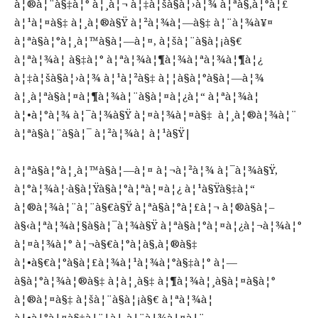
à¦®à¦¨à§‡à¦° à¦¸à¦¬ à¦‡à¦šà§à¦›à¦¾ à¦ªà§‚à¦°à¦£
à¦¹à¦¤à§‡ à¦¸à¦®à§Ÿ à¦²à¦¾à¦—à§‡ à¦¨à¦¾à¥¤
à¦ªà§à¦°à¦¸à¦™à§à¦—à¦¤, à¦šà¦¨à§à¦¡à§€
à¦ªà¦¾à¦ à§‡à¦° à¦ªà¦¾à¦¶à¦¾à¦ªà¦¾à¦¶à¦¿
à¦‡à¦šà§à¦›à¦¾ à¦¹à¦²à§‡ à¦¦à§à¦°à§à¦—à¦¾
à¦¸à¦ªà§à¦¤à¦¶à¦¾à¦¨à§à¦¤à¦¿à¦“ à¦ªà¦¾à¦
à¦•à¦°à¦¾ à¦¯à¦¾à§Ÿ à¦¤à¦¾à¦¤à§‡ à¦¸à¦®à¦¾à¦¨
à¦ªà§à¦¨à§à¦¯ à¦²à¦¾à¦­ à¦¹à§Ÿ|
à¦ªà§à¦°à¦¸à¦™à§à¦—à¦¤ à¦¬à¦²à¦¾ à¦¯à¦¾à§Ÿ,
à¦°à¦¾à¦·à§à¦Ÿà§à¦°à¦ªà¦¤à¦¿ à¦¹à§Ÿà§‡à¦“
à¦®à¦¾à¦¨à¦¨à§€à§Ÿ à¦ªà§à¦°à¦£à¦¬ à¦®à§à¦–
à§‹à¦ªà¦¾à¦§à§à¦¯à¦¾à§Ÿ à¦ªà§à¦°à¦¤à¦¿à¦¬à¦¾à¦°
à¦¤à¦¾à¦° à¦¬à§€à¦°à¦­à§‚à¦®à§‡
à¦•à§€à¦°à§à¦£à¦¾à¦¹à¦¾à¦°à§‡à¦° à¦—
à§à¦°à¦¾à¦®à§‡ à¦à¦¸à§‡ à¦¶à¦¾à¦¸à§à¦¤à§à¦°
à¦®à¦¤à§‡ à¦šà¦¨à§à¦¡à§€ à¦ªà¦¾à¦
à¦•à¦°à¦¤à§‡à¦¨|à¦¸à¦¨à¦¾à¦¤à¦¨