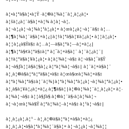
à¦•à¦°à§à¦•à¦Ÿ -à¦®à¦¾à¦¨à¦¸à¦¿à¦•
à¦šà¦¿à¦¨à§à¦¤à¦¾ à¦à¦¬à¦‚
à¦¬à¦¿à¦¬à¦¾à¦¹à¦¿à¦¤ à¦œà¦¿à¦¬à¦¨à§‡ à¦…
à¦¶à¦¾à¦¨à§à¦¤à¦¿|à¦†à¦°à§à¦¥à¦¿à¦• à¦¦à¦¿à¦•
à¦¦à¦¿à§Ÿà§‡ à¦…à¦—à§à¦°à¦—à¦¤à¦¿|
à¦¶à¦°à§€à¦°à§‡à¦° à¦¯à¦¤à§à¦¨ à¦¨à¦¿à¦¨|
à¦†à¦°à§à¦¥à¦¿à¦• à¦­à¦¾à¦¬à§‡ à¦¬à§à¦¯à§Ÿ
à¦¬à§ƒà¦¦à§à¦§à¦¿ à¦ªà¦¾à¦¬à§‡| à¦¨à¦¤à§à¦¨
à¦¸à¦®à§à¦ªà¦°à§à¦•à§‡ à¦œà§œà¦¾à¦¤à§‡
à¦ªà¦¾à¦°à§‡à¦¨à¦¾|à¦ªà¦¾à¦°à¦¿à¦¬à¦¾à¦°à¦¿à¦•
à¦¸à§à¦¥à¦¿à¦¤à¦¿ à¦¶à§à¦­|à¦®à¦¾à¦¨à¦¸à¦¿à¦• à¦­
à¦¾à¦¬à§‡ à¦¦à§ƒà§ à¦®à¦¨à§‹à¦­à¦¾à¦¬
à¦¬à¦œà¦¾à§Ÿ à¦°à¦¾à¦–à¦¤à§‡ à¦¹à¦¬à§‡|
à¦¸à¦¿à¦‚à¦¹ – à¦¸à¦®à§à¦ªà¦¤à§à¦¤à¦¿
à¦¸à¦‚à¦•à§à¦°à¦¾à¦¨à§à¦¤ à¦¬à¦¿à¦¬à¦¾à¦¦