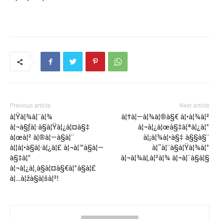
Previous article
Next article
à¦Ÿà¦¾à¦¨à¦¾
à¦†à¦—à¦¾à¦®à§€ à¦•à¦¾à¦²
à¦¬à§ƒà¦·à§à¦Ÿà¦¿à¦¤à§‡
à¦¬à¦¿à¦œà§‡à¦ªà¦¿à¦°
à¦œà¦² à¦®à¦—à§à¦¨
à¦¡à¦¾à¦•à§‡ à§§à§¨
à¦¦à¦•à§à¦·à¦¿à¦£ à¦¬à¦™à§à¦—
à¦˜à¦¨à§à¦Ÿà¦¾à¦°
à§‡à¦°
à¦¬à¦¾à¦‚à¦²à¦¾ à¦¬à¦¨à§à¦§
à¦¬à¦¿à¦¸à§à¦¤à§€à¦°à§à¦£
à¦…à¦žà§à¦šà¦²!