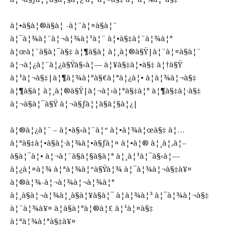
à¦•à§à¦®à§à¦­ -à¦¨à¦¤à§à¦¨
à¦¯à¦¾à¦¨à¦¬à¦¾à¦¹à¦¨ à¦•à§‡à¦¨à¦¾à¦°
à¦œà¦¨à§à¦¯à§‡ à¦¶à§à¦­ à¦¸à¦®à§Ÿ|à¦¨à¦¤à§à¦¨
à¦¬à¦¿à¦¨à¦¿à§Ÿà§‹à¦— à¦¥à§‡à¦•à§‡ à¦†à§Ÿ
à¦¹à¦¬à§‡|à¦¶à¦¾à¦°à§€à¦°à¦¿à¦• à¦­à¦¾à¦¬à§‡
à¦¶à§à¦­ à¦¸à¦®à§Ÿ|à¦¬à¦›à¦°à§‡à¦° à¦¶à§‡à¦·à§‡
à¦¬à§à¦¯à§Ÿ à¦¬à§ƒà¦¦à§à¦§à¦¿|
à¦®à¦¿à¦¨ – à¦•à§‹à¦¨à¦“ à¦•à¦¾à¦œà§‡ à¦…
à¦ªà§‡à¦•à§à¦·à¦¾à¦•à§ƒà¦¤ à¦•à¦® à¦¸à¦‚à¦–
à§à¦¯à¦• à¦¬à¦¨à§à¦§à§à¦° à¦¸à¦¹à¦¯à§‹à¦—
à¦¿à¦¤à¦¾ à¦ªà¦¾à¦“à§Ÿà¦¾ à¦¯à¦¾à¦¬à§‡à¥¤
à¦®à¦¾-à¦¬à¦¾à¦¬à¦¾à¦°
à¦¸à§à¦¬à¦¾à¦¸à§à¦¥à§à¦¯ à¦­à¦¾à¦² à¦¯à¦¾à¦¬à§‡
à¦¨à¦¾à¥¤ à¦­à§à¦°à¦®à¦£ à¦¹à¦¤à§‡
à¦ªà¦¾à¦°à§‡à¥¤