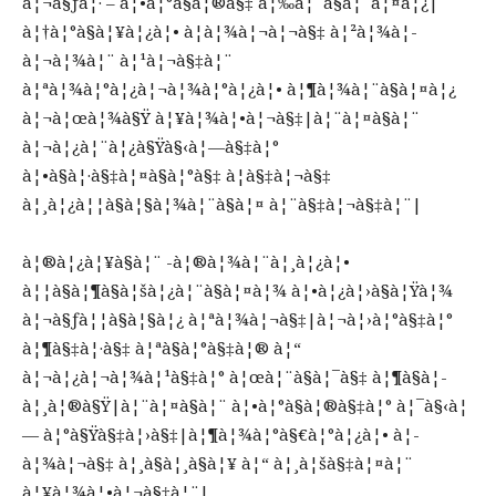
à¦¬à§ƒà¦· – à¦•à¦°à§à¦®à§‡ à¦‰à¦¨à§à¦¨à¦¤à¦¿|
à¦†à¦°à§à¦¥à¦¿à¦• à¦­à¦¾à¦¬à¦¬à§‡ à¦²à¦¾à¦­
à¦¬à¦¾à¦¨ à¦¹à¦¬à§‡à¦¨
à¦ªà¦¾à¦°à¦¿à¦¬à¦¾à¦°à¦¿à¦• à¦¶à¦¾à¦¨à§à¦¤à¦¿
à¦¬à¦œà¦¾à§Ÿ à¦¥à¦¾à¦•à¦¬à§‡|à¦¨à¦¤à§à¦¨
à¦¬à¦¿à¦¨à¦¿à§Ÿà§‹à¦—à§‡à¦°
à¦•à§à¦·à§‡à¦¤à§à¦°à§‡ à¦­à§‡à¦¬à§‡
à¦¸à¦¿à¦¦à§à¦§à¦¾à¦¨à§à¦¤ à¦¨à§‡à¦¬à§‡à¦¨|
à¦®à¦¿à¦¥à§à¦¨ -à¦®à¦¾à¦¨à¦¸à¦¿à¦•
à¦¦à§à¦¶à§à¦šà¦¿à¦¨à§à¦¤à¦¾ à¦•à¦¿à¦›à§à¦Ÿà¦¾
à¦¬à§ƒà¦¦à§à¦§à¦¿ à¦ªà¦¾à¦¬à§‡|à¦¬à¦›à¦°à§‡à¦°
à¦¶à§‡à¦·à§‡ à¦ªà§à¦°à§‡à¦® à¦“
à¦¬à¦¿à¦¬à¦¾à¦¹à§‡à¦° à¦œà¦¨à§à¦¯à§‡ à¦¶à§à¦­
à¦¸à¦®à§Ÿ|à¦¨à¦¤à§à¦¨ à¦•à¦°à§à¦®à§‡à¦° à¦¯à§‹à¦
— à¦°à§Ÿà§‡à¦›à§‡|à¦¶à¦¾à¦°à§€à¦°à¦¿à¦• à¦­
à¦¾à¦¬à§‡ à¦¸à§à¦¸à§à¦¥ à¦“ à¦¸à¦šà§‡à¦¤à¦¨
à¦¥à¦¾à¦•à¦¬à§‡à¦¨|