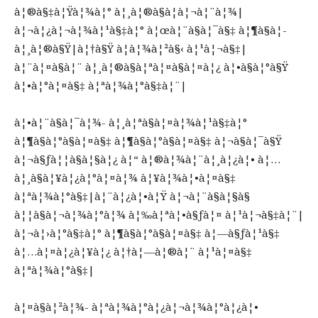
à¦®à§‡à¦Ÿà¦¾à¦° à¦¸à¦®à§à¦­à¦¬à¦¨à¦¾|
à¦¬à¦¿à¦¬à¦¾à¦¹à§‡à¦° à¦œà¦¨à§à¦¯à§‡ à¦¶à§à¦­
à¦¸à¦®à§Ÿ|à¦†à§Ÿ à¦­à¦¾à¦²à§‹ à¦¹à¦¬à§‡|
à¦¨à¦¤à§à¦¨ à¦¸à¦®à§à¦ªà¦¤à§à¦¤à¦¿ à¦•à§à¦°à§Ÿ
à¦•à¦°à¦¤à§‡ à¦ªà¦¾à¦°à§‡à¦¨|
à¦•à¦¨à§à¦¯à¦¾- à¦¸à¦ªà§à¦¤à¦¾à¦¹à§‡à¦°
à¦¶à§à¦°à§à¦¤à§‡ à¦¶à§à¦°à§à¦¤à§‡ à¦¬à§à¦¯à§Ÿ
à¦¬à§ƒà¦¦à§à¦§à¦¿ à¦“ à¦®à¦¾à¦¨à¦¸à¦¿à¦• à¦…
à¦¸à§à¦¥à¦¿à¦°à¦¤à¦¾ à¦¥à¦¾à¦•à¦¤à§‡
à¦ªà¦¾à¦°à§‡|à¦¨à¦¿à¦•à¦Ÿ à¦¬à¦¨à§à¦§à§
à¦¦à§à¦¬à¦¾à¦°à¦¾ à¦‰à¦ªà¦•à§ƒà¦¤ à¦¹à¦¬à§‡à¦¨|
à¦¬à¦›à¦°à§‡à¦° à¦¶à§à¦°à§à¦¤à§‡ à¦—à§ƒà¦¹à§‡
à¦…à¦¤à¦¿à¦¥à¦¿ à¦†à¦—à¦®à¦¨ à¦¹à¦¤à§‡
à¦ªà¦¾à¦°à§‡|
à¦¤à§à¦²à¦¾- à¦ªà¦¾à¦°à¦¿à¦¬à¦¾à¦°à¦¿à¦•