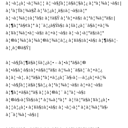
à¦¬à¦¿à¦¬à¦¾à¦¦ à¦¬à§ƒà¦¦à§à¦§à¦¿ à¦ªà¦¾à¦¬à§‡|
à¦¹à¦Ÿà¦¾à§Ž à¦¹à¦¿à¦¸à§‡à¦¬à§‡à¦°
à¦¬à¦¾à¦‡à¦°à§‡ à¦†à§Ÿ à¦¹à¦¤à§‡ à¦ªà¦¾à¦°à§‡|
à¦¶à¦°à§€à¦° à¦¨à¦¿à§Ÿà§‡ à¦šà¦¿à¦¨à§à¦¤à¦¾
à¦¥à¦¾à¦•à¦¬à§‡ à¦¤à¦¬à§‡ à¦¬à¦›à¦°à§‡à¦°
à¦®à¦¾à¦à¦¾à¦®à¦¾à¦à¦¿ à¦¥à§‡à¦•à§‡ à¦¶à§à¦­
à¦¸à¦®à§Ÿ|
à¦¬à§ƒà¦¶à§à¦šà¦¿à¦• – à¦•à¦°à§à¦®
à¦•à§à¦·à§‡à¦¤à§à¦°à§‡ à¦‰à¦¨à§à¦¨à¦¤à¦¿
à¦à¦¬à¦‚ à¦ªà§à¦°à¦¤à¦¿à¦¯à§‹à¦—à¦¿à¦¤à¦¾
à¦¬à§ƒà¦¦à§à¦§à¦¿ à¦ªà¦¾à¦¬à§‡ à¦¤à¦¬à§‡
à¦¶à¦¤à§à¦°à§ à¦¦à¦®à¦¨ à¦¹à¦¬à§‡
à¦®à§‹à¦Ÿà§‡à¦° à¦‰à¦ªà¦° à¦†à¦°à§à¦¥à¦¿à¦•
à¦¦à¦¿à¦• à¦¥à§‡à¦•à§‡ à¦¬à¦›à¦° à¦­à¦¾à¦²à§‹
à¦¯à¦¾à¦¬à§‡|