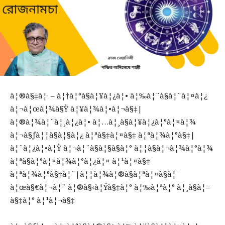
à¦®à§‡à¦· – à¦†à¦°à§à¦¥à¦¿à¦• à¦‰à¦¨à§à¦¨à¦¤à¦¿
à¦¬à¦œà¦¾à§Ÿ à¦¥à¦¾à¦•à¦¬à§‡|
à¦®à¦¾à¦¨à¦¸à¦¿à¦• à¦…à¦¸à§à¦¥à¦¿à¦°à¦¤à¦¾
à¦¬à§ƒà¦¦à§à¦§à¦¿ à¦ªà§‡à¦¤à§‡ à¦ªà¦¾à¦°à§‡|
à¦¨à¦¿à¦•à¦Ÿ à¦¬à¦¨à§à¦§à§à¦° à¦¦à§à¦¬à¦¾à¦°à¦¾
à¦ªà§à¦°à¦¤à¦¾à¦°à¦¿à¦¤ à¦¹à¦¤à§‡
à¦ªà¦¾à¦°à§‡à¦¨|à¦¦à¦¾à¦®à§à¦ªà¦¤à§à¦¯
à¦œà§€à¦¬à¦¨ à¦®à§‹à¦Ÿà§‡à¦° à¦‰à¦ªà¦° à¦¸à§à¦–
à§‡à¦° à¦¹à¦¬à§‡