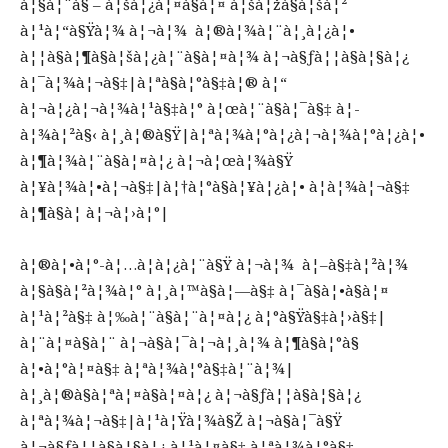
à¦§à¦¨à§ – à¦šà¦¿à¦¤à§à¦¤ à¦šà¦žà§à¦šà¦²
à¦¹à¦“à§Ÿà¦¾ à¦¬à¦¾ à¦®à¦¾à¦¨à¦¸à¦¿à¦•
à¦¦à§à¦¶à§à¦šà¦¿à¦¨à§à¦¤à¦¾ à¦¬à§ƒà¦¦à§à¦§à¦¿
à¦¯à¦¾à¦¬à§‡|à¦ªà§à¦°à§‡à¦® à¦“
à¦¬à¦¿à¦¬à¦¾à¦¹à§‡à¦° à¦œà¦¨à§à¦¯à§‡ à¦­
à¦¾à¦²à§‹ à¦¸à¦®à§Ÿ|à¦ªà¦¾à¦°à¦¿à¦¬à¦¾à¦°à¦¿à¦•
à¦¶à¦¾à¦¨à§à¦¤à¦¿ à¦¬à¦œà¦¾à§Ÿ
à¦¥à¦¾à¦•à¦¬à§‡|à¦†à¦°à§à¦¥à¦¿à¦• à¦­à¦¾à¦¬à§‡
à¦¶à§à¦­ à¦¬à¦›à¦°|
à¦®à¦•à¦°-à¦…à¦­à¦¿à¦¨à§Ÿ à¦¬à¦¾ à¦–à§‡à¦²à¦¾
à¦§à§à¦²à¦¾à¦° à¦¸à¦™à§à¦—à§‡ à¦¯à§à¦•à§à¦¤
à¦¹à¦²à§‡ à¦‰à¦¨à§à¦¨à¦¤à¦¿ à¦°à§Ÿà§‡à¦›à§‡|
à¦¨à¦¤à§à¦¨ à¦¬à§à¦¯à¦¬à¦¸à¦¾ à¦¶à§à¦°à§
à¦•à¦°à¦¤à§‡ à¦ªà¦¾à¦°à§‡à¦¨à¦¾|
à¦¸à¦®à§à¦ªà¦¤à§à¦¤à¦¿ à¦¬à§ƒà¦¦à§à¦§à¦¿
à¦ªà¦¾à¦¬à§‡|à¦¹à¦Ÿà¦¾à§Ž à¦¬à§à¦¯à§Ÿ
à¦¬à§ƒà¦¦à§à¦§à¦¿ à¦¹à¦¤à§‡ à¦ªà¦¾à¦°à§‡