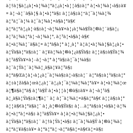
à¦†à¦§à¦¿à¦•à¦¾à¦°à¦¿à¦•à¦¦à§‡à¦° à¦•à¦¾à¦›à§‡à¥
¤ à¦¬à¦¨à§à¦§ à¦•à¦°à§‡ à¦¦à§‡à¦“à¦¯à¦¼à¦¾
à¦¹à¦¯à¦¼ à¦¯à¦¾à¦¤à§à¦°à§€
à¦ªà¦°à¦¿à¦·à§‡à¦¬à¦¾à¥¤à¦¡à¦¾à§Ÿà¦®à¦¨à§à¦¡
à¦¹à¦¾à¦°à¦¬à¦¾à¦°, à¦²à¦•à§à¦·à§€
à¦•à¦¾à¦¨à§à¦¤ à¦ªà§à¦° à¦¸à¦¹ à¦à¦•à¦¾à¦§à¦¿à¦•
à¦Ÿà§à¦°à§‡à¦¨ à¦¥à¦¾à¦®à¦¿à§Ÿà§‡ à¦¦à§‡à§Ÿà¦¾
à¦¹à§Ÿà¥¤à¦–à¦¬à¦° à¦ªà§‡à¦¯à¦¼à§‡
à¦˜à¦Ÿà¦¨à¦¾à¦¸à§à¦¥à¦²à§‡
à¦ªà§Œà¦à¦›à¦¿à¦¯à¦¼à§‡à¦›à§‡à¦¨ à¦°à§‡à¦²à§‡à¦°
à¦‡à¦žà§à¦œà¦¿à¦¨à¦¿à¦¯à¦¼à¦¾à¦°à¥¤ à¦•à¦¾à¦œ
à¦¶à§à¦°à§ à¦¹à§Ÿ à¦•à¦¦à¦®à§‡à¥¤ à¦¬à¦¹à§
à¦¸à§à¦Ÿà§‡à¦¶à¦¨ à¦ à¦¯à¦¾à¦¤à§à¦°à§€ à¦¦à§‡à¦°
à¦¦à§€à¦°à§à¦˜ à¦¸à¦®à§Ÿà§‡ à¦…à¦ªà§‡à¦•à§à¦·à¦¾
à¦•à¦°à¦¤à§‡ à¦¹à§Ÿà¥¤ à¦à¦•à¦¾à¦§à¦¿à¦•
à¦Ÿà§à¦°à§‡à¦¨ à¦†à¦Ÿà¦•à§‡ à¦¯à¦¾à§Ÿ à¦®à¦¾à¦
à¦ªà¦¥à§‡à¥¤ à¦ªà¦°à¦¬à¦°à§à¦¤à§€à¦¤à§‡