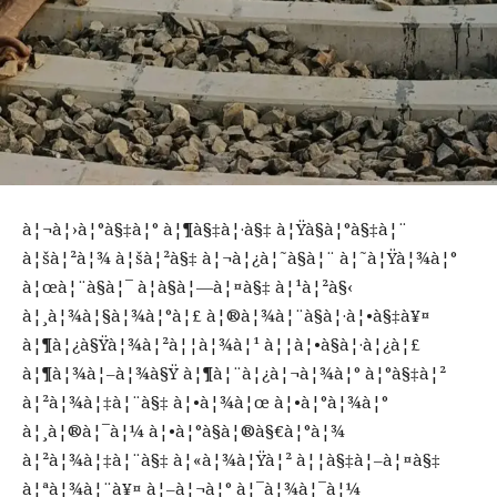
à¦¬à¦›à¦°à§‡à¦° à¦¶à§‡à¦·à§‡ à¦Ÿà§à¦°à§‡à¦¨
à¦šà¦²à¦¾ à¦šà¦²à§‡ à¦¬à¦¿à¦˜à§à¦¨ à¦˜à¦Ÿà¦¾à¦°
à¦œà¦¨à§à¦¯ à¦­à§à¦—à¦¤à§‡ à¦¹à¦²à§‹
à¦¸à¦¾à¦§à¦¾à¦°à¦£ à¦®à¦¾à¦¨à§à¦·à¦•à§‡à¥¤
à¦¶à¦¿à§Ÿà¦¾à¦²à¦¦à¦¾à¦¹ à¦¦à¦•à§à¦·à¦¿à¦£
à¦¶à¦¾à¦–à¦¾à§Ÿ à¦¶à¦¨à¦¿à¦¬à¦¾à¦° à¦°à§‡à¦²
à¦²à¦¾à¦‡à¦¨à§‡ à¦•à¦¾à¦œ à¦•à¦°à¦¾à¦°
à¦¸à¦®à¦¯à¦¼ à¦•à¦°à§à¦®à§€à¦°à¦¾
à¦²à¦¾à¦‡à¦¨à§‡ à¦«à¦¾à¦Ÿà¦² à¦¦à§‡à¦–à¦¤à§‡
à¦ªà¦¾à¦¨à¥¤ à¦–à¦¬à¦° à¦¯à¦¾à¦¯à¦¼