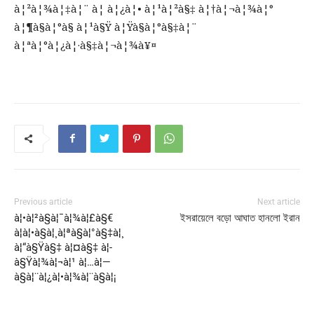
à¦²à¦¾à¦‡à¦¨ à¦ à¦¿à¦• à¦¹à¦²à§‡ à¦†à¦¬à¦¾à¦°
à¦¶à§à¦°à§ à¦¹à§Ÿ à¦Ÿà§à¦°à§‡à¦¨
à¦ªà¦°à¦¿à¦·à§‡à¦¬à¦¾à¥¤
Previous article
Next article
à¦•à¦²à§à¦¯à¦¾à¦£à§€
ইসরায়েলে বড়ো আঘাত হানলো ইরান
à¦à¦•à§à¦¸à¦ªà§à¦°à§‡à¦¸
à¦“à§Ÿà§‡ à¦¤à§‡ à¦­
à§Ÿà¦¾à¦¬à¦¹ à¦…à¦—
à§à¦¨à¦¿à¦•à¦¾à¦¨à§à¦¡