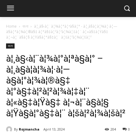
Home
বাংলা
à¦¸à§‹à¦¨à¦¾à¦°à¦ªà§à¦° - à¦¸à§à¦­à¦¾à¦·à¦—
à§à¦°à¦¾à¦®à§‡ à¦°à§‡à¦²à¦²à¦¾à¦‡à¦¨ à¦«à§‡à¦Ÿà§‡
à¦¬à¦¨à§à¦§ à¦Ÿà§à¦°à§‡à¦¨ à¦šà¦²à¦¾à¦šà¦²
বাংলা
à¦¸à§‹à¦¨à¦¾à¦°à¦ªà§à¦° –
à¦¸à§à¦­à¦¾à¦·à¦—
à§à¦°à¦¾à¦®à§‡
à¦°à§‡à¦²à¦²à¦¾à¦‡à¦¨
à¦«à§‡à¦Ÿà§‡ à¦¬à¦¨à§à¦§
à¦Ÿà§à¦°à§‡à¦¨ à¦šà¦²à¦¾à¦šà¦²
By
Rojmancha
April 13, 2024
204
0