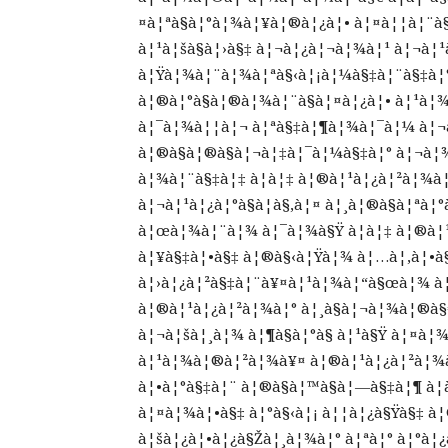
¤à¦ªà§à¦°à¦¾à¦¥à¦®à¦¿à¦• à¦¤à¦¦à¦¨à§
à¦¹à¦šà§à¦›à§‡ à¦¬à¦¿à¦¬à¦¾à¦¹ à¦¬à¦¹à
à¦Ÿà¦¾à¦¨à¦¾à¦ªà§‹à¦¡à¦¼à§‡à¦¨à§‡à¦° 
à¦®à¦°à§à¦®à¦¾à¦¨à§à¦¤à¦¿à¦• à¦¹à¦
à¦¯à¦¾à¦¦à¦¬ à¦ªà§‡à¦¶à¦¾à¦¯à¦¼ à¦¬
à¦®à§à¦®à§à¦¬à¦‡à¦¯à¦¼à§‡à¦° à¦¬à¦¾
à¦¾à¦¨à§‡à¦‡ à¦à¦‡ à¦®à¦¹à¦¿à¦²à¦¾à
à¦¬à¦¹à¦¿à¦°à§à¦­à§‚à¦¤ à¦¸à¦®à§à¦ªà
à¦œà¦¾à¦¨à¦¾ à¦¯à¦¾à§Ÿ à¦à¦‡ à¦®à¦
à¦¥à§‡à¦•à§‡ à¦®à§‹à¦Ÿà¦¾ à¦…à¦‚à¦•à
à¦›à¦¿à¦²à§‡à¦¨à¥¤à¦¹à¦¾à¦“à§œà¦¾ à¦
à¦®à¦¹à¦¿à¦²à¦¾à¦° à¦¸à§à¦¬à¦¾à¦®à§
à¦¬à¦šà¦¸à¦¾ à¦¶à§à¦°à§ à¦¹à§Ÿ à¦¤à¦¾à
à¦¹à¦¾à¦®à¦²à¦¾à¥¤ à¦®à¦¹à¦¿à¦²à¦¾à¦
à¦•à¦°à§‡à¦¨ à¦®à§à¦™à§à¦—à§‡à¦¶ à¦
à¦¤à¦¾à¦•à§‡ à¦°à§‹à¦¡ à¦¦à¦¿à§Ÿà§‡ à¦
à¦šà¦¿à¦•à¦¿à§Žà¦¸à¦¾à¦° à¦ªà¦° à¦°à¦¿à