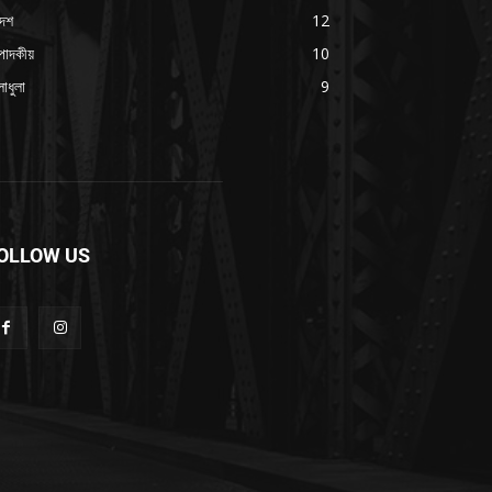
দেশ
12
পাদকীয়
10
াধুলা
9
OLLOW US