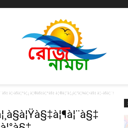
à§‡ à¦›à§à¦°à¦¿ à¦®à§‡à¦°à§‡ à¦®à¦¹à¦¿à¦²à¦¾à¦•à§‡ à¦–à§à¦¨!
¦¸à§à¦Ÿà§‡à¦¶à¦¨à§‡
‡à¦°à§‡