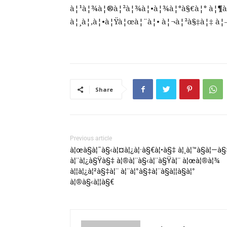
à¦¹à¦¾à¦®à¦²à¦¾à¦•à¦¾à¦°à§€à¦° à¦¶à
à¦¸à¦‚à¦•à¦Ÿà¦œà¦¨à¦• à¦¬à¦²à§‡à¦‡ à¦
Share
Previous article
à¦œà§à¦¯à§‹à¦¤à¦¿à¦·à§€à¦•à§‡ à¦¸à¦™à§à¦—à§
à¦¨à¦¿à§Ÿà§‡ à¦®à¦¨à§‹à¦¨à§Ÿà¦¨ à¦œà¦®à¦¾
à¦¦à¦¿à¦²à§‡à¦¨ à¦¨à¦°à§‡à¦¨à§à¦¦à§à¦°
à¦®à§‹à¦¦à§€