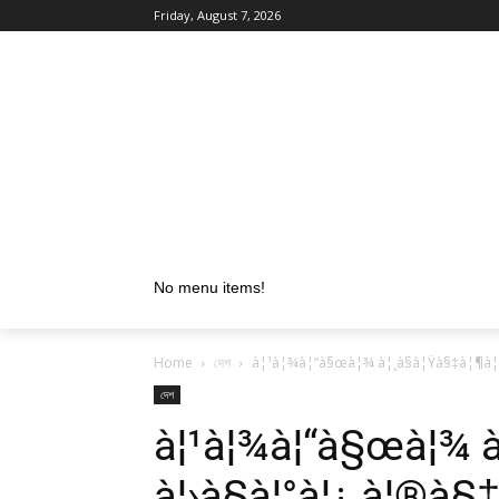
Friday, August 7, 2026
No menu items!
Home
দেশ
à¦¹à¦¾à¦“à§œà¦¾ à¦¸à§à¦Ÿà§‡à¦¶à¦¨
দেশ
à¦¹à¦¾à¦“à§œà¦¾ à
à¦›à§à¦°à¦¿ à¦®à§