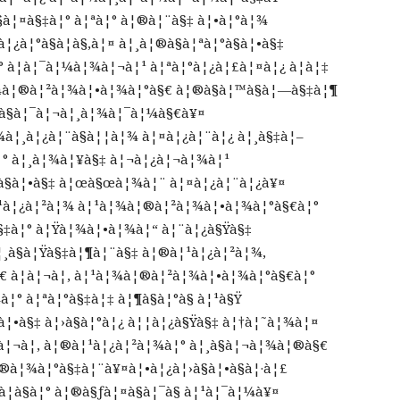
à¦¤à§‡à¦° à¦ªà¦° à¦®à¦¨à§‡ à¦•à¦°à¦¾
¦¿à¦°à§à¦­à§‚à¦¤ à¦¸à¦®à§à¦ªà¦°à§à¦•à§‡
à¦­à¦¯à¦¼à¦¾à¦¬à¦¹ à¦ªà¦°à¦¿à¦£à¦¤à¦¿ à¦à¦‡
¾à¦®à¦²à¦¾à¦•à¦¾à¦°à§€ à¦®à§à¦™à§à¦—à§‡à¦¶
à§à¦¯à¦¬à¦¸à¦¾à¦¯à¦¼à§€à¥¤
à¦¸à¦¿à¦¨à§à¦¦à¦¾ à¦¤à¦¿à¦¨à¦¿ à¦¸à§‡à¦–
¦° à¦¸à¦¾à¦¥à§‡ à¦¬à¦¿à¦¬à¦¾à¦¹
¦°à§à¦•à§‡ à¦œà§œà¦¾à¦¨ à¦¤à¦¿à¦¨à¦¿à¥¤
¹à¦¿à¦²à¦¾ à¦¹à¦¾à¦®à¦²à¦¾à¦•à¦¾à¦°à§€à¦°
§‡à¦° à¦Ÿà¦¾à¦•à¦¾à¦“ à¦¨à¦¿à§Ÿà§‡
¸à§à¦Ÿà§‡à¦¶à¦¨à§‡ à¦®à¦¹à¦¿à¦²à¦¾,
€ à¦à¦¬à¦‚ à¦¹à¦¾à¦®à¦²à¦¾à¦•à¦¾à¦°à§€à¦°
¦° à¦ªà¦°à§‡à¦‡ à¦¶à§à¦°à§ à¦¹à§Ÿ
•à§‡ à¦›à§à¦°à¦¿ à¦¦à¦¿à§Ÿà§‡ à¦†à¦˜à¦¾à¦¤
à¦¬à¦‚ à¦®à¦¹à¦¿à¦²à¦¾à¦° à¦¸à§à¦¬à¦¾à¦®à§€
®à¦¾à¦°à§‡à¦¨à¥¤à¦•à¦¿à¦›à§à¦•à§à¦·à¦£
¦­à§à¦° à¦®à§ƒà¦¤à§à¦¯à§ à¦¹à¦¯à¦¼à¥¤