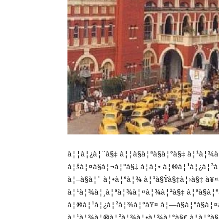
à¦¦à¦¿à¦¨à§‡ à¦¦à§à¦ªà§à¦°à§‡ à¦¹à¦¾
à¦šà¦¤à§à¦¬à¦°à§‡ à¦à¦• à¦®à¦¹à¦¿à¦²
à¦–à§à¦¨ à¦•à¦°à¦¾ à¦¹à§Ÿà§‡à¦›à§‡ à
à¦¹à¦¾à¦¸à¦ªà¦¾à¦¤à¦¾à¦²à§‡ à¦ªà§à¦
à¦®à¦¹à¦¿à¦²à¦¾à¦°à¥¤ à¦—à§à¦°à§à¦
à¦¹à¦¾à¦®à¦²à¦¾à¦•à¦¾à¦°à§€ à¦­à¦°à§