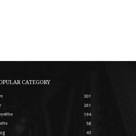
OPULAR CATEGORY
লা
301
শ
261
্তর্জাতিক
194
যোতিষ
58
log
43