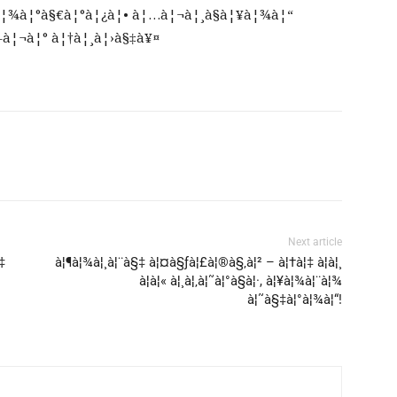
¦¾à¦°à§€à¦°à¦¿à¦• à¦…à¦¬à¦¸à§à¦¥à¦¾à¦“
–à¦¬à¦° à¦†à¦¸à¦›à§‡à¥¤
Next article
‡
à¦¶à¦¾à¦¸à¦¨à§‡ à¦¤à§ƒà¦£à¦®à§‚à¦² – à¦†à¦‡ à¦à¦¸
à¦à¦« à¦¸à¦‚à¦˜à¦°à§à¦·, à¦¥à¦¾à¦¨à¦¾
à¦˜à§‡à¦°à¦¾à¦“!