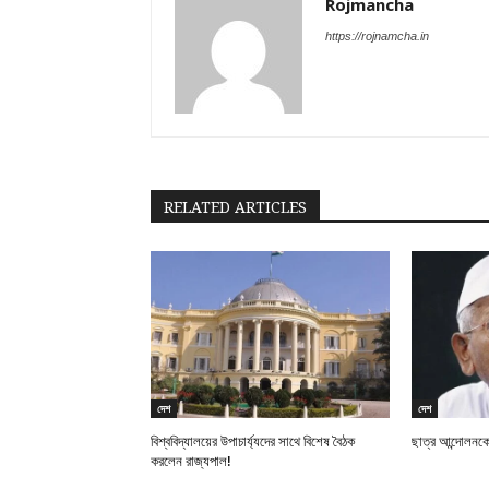
Rojmancha
https://rojnamcha.in
RELATED ARTICLES
দেশ
দেশ
বিশ্ববিদ্যালয়ের উপাচার্য্যদের সাথে বিশেষ বৈঠক
ছাত্র আন্দোলনকে
করলেন রাজ্যপাল!