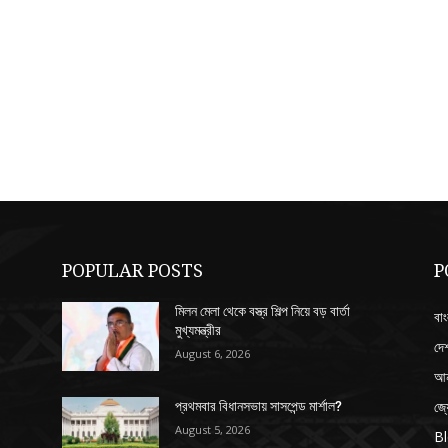
POPULAR POSTS
P
মিলন মেলা থেকে বস্ত্র শিল্প নিয়ে বড় বার্তা
বাং
মুখ্যমন্ত্রীর
দে
August 6, 2026
আন
জ্
প্রথমবার বিধানসভায় সাসপেন্ড মার্শাল?
August 5, 2026
B