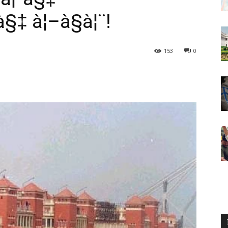
à§‡ à¦–à§à¦¨!
153
0