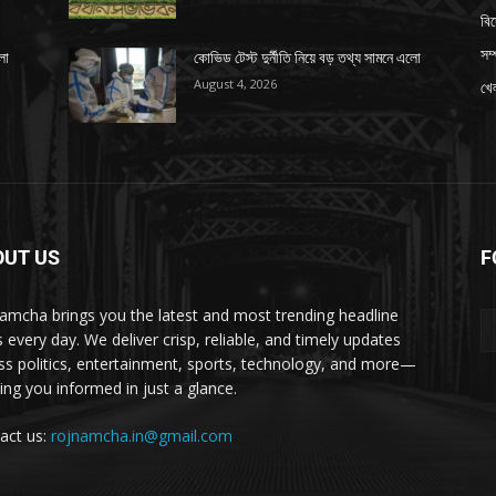
বি
সম্
লো
কোভিড টেস্ট দুর্নীতি নিয়ে বড় তথ্য সামনে এলো
August 4, 2026
খেল
OUT US
F
amcha brings you the latest and most trending headline
 every day. We deliver crisp, reliable, and timely updates
ss politics, entertainment, sports, technology, and more—
ing you informed in just a glance.
act us:
rojnamcha.in@gmail.com