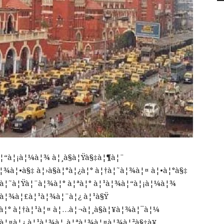
à¦“à¦¡à¦¼à¦¾ à¦¸à§à¦Ÿà§‡à¦¶à¦¨
à¦¾à¦•à§‡ à¦›à§à¦°à¦¿à¦° à¦†à¦˜à¦¾à¦¤ à¦•à¦°à§‡
¥¤à¦˜à¦Ÿà¦¨à¦¾à¦° à¦ªà¦° à¦¹à¦¾à¦“à¦¡à¦¼à¦¾
°à¦¾à¦£à¦¹à¦¾à¦¨à¦¿ à¦¹à§Ÿ
¤à¦° à¦†à¦¹à¦¤ à¦…à¦¬à¦¸à§à¦¥à¦¾à¦¯à¦¼
à¦¤à¦¿ à¦¹à¦¾à¦¸à¦ªà¦¾à¦¤à¦¾à¦²à§‡à¥