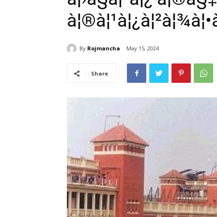
à¦®à¦¹à¦¿à¦²à¦¾à¦•
By
Rojmancha
May 15, 2024
Share