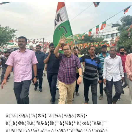
à¦†à¦•à§à¦°à¦®à¦¨à¦¾à¦¤à§à¦®à¦•
à¦¸à¦®à¦¾à¦²à§‹à¦šà¦¨à¦¾à¦° à¦œà¦¨à§à¦¯
à¦ªà¦°à¦¿à¦šà¦¿à¦¤ à¦•à§à¦¨à¦¾à¦² à¦˜à§‹à¦·