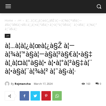
Home
দেশ
à¦…à¦­à¦¿à¦œà¦¿à§Ž à¦—à¦¾à¦™à§à¦—
à§à¦²à§€à¦•à§‡ à¦¸à¦¤à¦°à§à¦• à¦•à¦°à¦²à§‡à¦¨ à¦•à§à¦¨à¦¾à¦²
à¦˜à§‹à¦·
দেশ
à¦…à¦­à¦¿à¦œà¦¿à§Ž à¦—
à¦¾à¦™à§à¦—à§à¦²à§€à¦•à§‡
à¦¸à¦¤à¦°à§à¦• à¦•à¦°à¦²à§‡à¦¨
à¦•à§à¦¨à¦¾à¦² à¦˜à§‹à¦·
By
Rojmancha
March 17, 2024
163
0