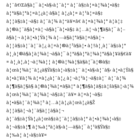
à¦¨â€Œà§à¦¯ à¦•à§‹à¦¨à¦“ à¦¨à§‡à¦¤à¦¾à¦•à§‡
à¦ªà§à¦°à¦¤à¦¿à¦·à§à¦ à¦¿à¦¤ à¦¹à¦¤à§‡
à¦¦à§‡à¦¬à§‡ à¦¨à¦¾ à¦“à¥¤â€ à¦¤à¦¾à¦° à¦à¦‡
à¦®à¦¨à§à¦¤à¦¬à§à¦¯à¦•à§‡ à¦…à¦¬à¦¶à§à¦¯ à¦–
à§à¦¬ à¦à¦•à¦Ÿà¦¾ à¦—à§à¦°à§à¦¤à§à¦¬
à¦¦à§‡à¦¨à¦¨à¦¿ à¦¤à¦®à¦²à§à¦• à¦†à¦¸à¦¨à§‡à¦°
à¦¸à¦®à§à¦­à¦¾à¦¬à§à¦¯ à¦ªà§à¦°à¦¾à¦°à§à¦¥à§€à¥
¤ à¦¸à¦‚à¦¬à¦¾à¦¦ à¦®à¦¾à¦§à§à¦¯à¦®à§‡
à¦œà¦¾à¦¨à¦¿à§Ÿà§‡à¦›à§‡à¦¨ à¦•à§‹à¦¨à§‹ à¦•à¦Ÿà§
à¦•à¦¥à¦¾ à¦¤à¦¿à¦¨à¦¿ à¦¬à¦²à¦¬à§‡à¦¨ à¦¨à¦¾
à¦¶à§à¦§à§ à¦®à¦¾à¦¤à§à¦° à¦¶à§à¦­à§‡à¦šà§à¦›à¦¾
à¦œà¦¾à¦¨à¦¾à¦¬à§‡à¦¨à¥¤ à¦¤à¦¬à§‡
à¦•à§à¦¨à¦¾à¦² à¦…à¦­à¦¿à¦œà¦¿à§Ž
à¦¦à§à¦¬à¦¨à§à¦¦à§à¦¬
à¦¨à§‡à¦Ÿà¦¿à¦œà§‡à¦¨à¦¦à§‡à¦° à¦•à¦¾à¦›à§‡
à¦¬à§‡à¦¶ à¦‰à¦ªà¦­à§‹à¦—à§à¦¯ à¦¹à§Ÿà§‡
à¦‰à¦ à¦›à§‡à¥¤