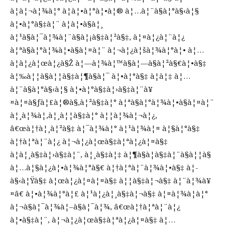
à¦à¦¬à¦¾à¦° à¦à¦•à¦°à¦•à¦® à¦…à¦¨à§à¦°à§‹à¦§
à¦•à¦°à§‡à¦¨ à¦à¦•à§à¦¸
à¦¹à§à¦¯à¦¾à¦¨à§à¦¡à§‡à¦²à§‡, à¦¤à¦¿à¦¨à¦¿
à¦ªà§à¦°à¦¾à¦•à§à¦¤à¦¨ à¦¬à¦¿à¦šà¦¾à¦°à¦• à¦…
à¦­à¦¿à¦œà¦¿à§Ž à¦—à¦¾à¦™à§à¦—à§à¦²à§€à¦•à§‡
à¦‰à¦¦à§à¦¦à§‡à¦¶à§à¦¯ à¦•à¦°à§‡ à¦à¦‡ à¦…
à¦¨à§à¦°à§‹à¦§ à¦•à¦°à§‡à¦›à§‡à¦¨à¥
¤à¦¤à§ƒà¦£à¦®à§‚à¦²à§‡à¦° à¦ªà§à¦°à¦¾à¦•à§à¦¤à¦¨
à¦¸à¦¾à¦‚à¦¸à¦¦à§‡à¦° à¦¦à¦¾à¦¬à¦¿,
â€œà¦†à¦¸à¦²à§‡ à¦¯à¦¾à¦° à¦¹à¦¾à¦¤ à¦§à¦°à§‡
à¦†à¦ªà¦¨à¦¿ à¦¬à¦¿à¦œà§‡à¦ªà¦¿à¦¤à§‡
à¦à¦¸à§‡à¦›à§‡à¦¨, à¦¸à§‡à¦‡ à¦¶à§à¦­à§‡à¦¨à§à¦¦à§
à¦…à¦§à¦¿à¦•à¦¾à¦°à§€ à¦†à¦ªà¦¨à¦¾à¦•à§‡ à¦­
à§‹à¦Ÿà§‡ à¦œà¦¿à¦¤à¦¤à§‡ à¦¦à§‡à¦¬à§‡ à¦¨à¦¾à¥
¤â€ à¦•à¦¾à¦°à¦£ à¦¹à¦¿à¦¸à§‡à¦¬à§‡ à¦¤à¦¾à¦à¦°
à¦¬à§à¦¯à¦¾à¦–à§à¦¯à¦¾, â€œà¦†à¦ªà¦¨à¦¿
à¦•à§‡à¦¨, à¦¬à¦¿à¦œà§‡à¦ªà¦¿à¦¤à§‡ à¦…