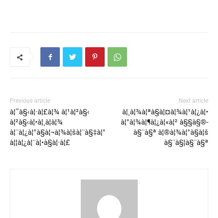
Previous article
Next article
à¦˜à§‹à¦·à¦£à¦¾ à¦¹à¦²à§‹
à¦¸à¦¾à¦ªà§à¦¤à¦¾à¦¹à¦¿à¦•
à¦²à§‹à¦•à¦¸à¦­à¦¾
à¦°à¦¾à¦¶à¦¿à¦«à¦² à§§à§®-
à¦¨à¦¿à¦°à§à¦¬à¦¾à¦šà¦¨à§‡à¦°
à§¨à§ª à¦®à¦¾à¦°à§à¦š
à¦¦à¦¿à¦¨à¦•à§à¦·à¦£
à§¨à§¦à§¨à§ª