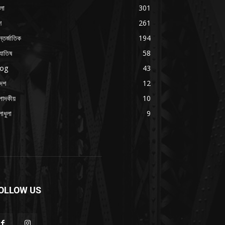
লা
301
শ
261
্তর্জাতিক
194
যোতিষ
58
log
43
দেশ
12
পাদকীয়
10
াধুলা
9
OLLOW US