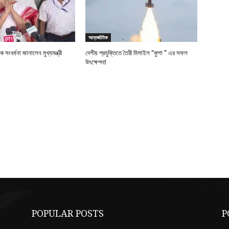
আন্তর্জাতিক
সংবর্ধনা জানালেন মুখ্যমন্ত্রী
দেশীয় প্রযুক্তিতে তৈরী মিসাইল “কুশা ” এর সফল
উৎক্ষেপন!
POPULAR POSTS
P