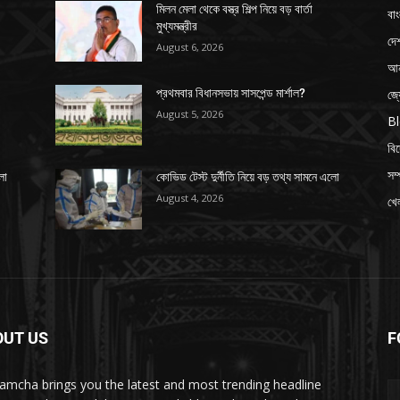
মিলন মেলা থেকে বস্ত্র শিল্প নিয়ে বড় বার্তা
বাং
মুখ্যমন্ত্রীর
দে
August 6, 2026
আন
জ্
প্রথমবার বিধানসভায় সাসপেন্ড মার্শাল?
August 5, 2026
B
বি
সম্
লো
কোভিড টেস্ট দুর্নীতি নিয়ে বড় তথ্য সামনে এলো
August 4, 2026
খেল
OUT US
F
amcha brings you the latest and most trending headline