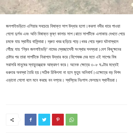
জলপাইগুড়িতে এশিয়ার সবচেয়ে বিষাক্ত সাপ উদ্ধার হলো।করলা নদীর ধারে পাওয়া
গেলো দুর্লভ এবং অতি বিষাক্ত কৃষ্ণ কালাচ সাপ।রাতে সাপটিকে এলাকায় দেখতে পেয়ে
চমকে যায় স্থানীয় বাসিন্দারা। দ্রুত খবর ছড়িয়ে পড়ে।খবর পেয়ে দ্রুত ঘটনাস্থলে
পৌঁছে যায় ‘গ্রিন জলপাইগুড়ি’ নামের স্বেচ্ছাসেবী সংস্থার সদস্যরা।বেশ কিছুক্ষনের
চেষ্টার পর তারা সাপটিকে নিরাপদে উদ্ধার করে।বিশেষজ্ঞ দের মতে এই সাপের বিষ
সরাসরি মানুষের স্নায়ুতন্ত্রকে আক্রমণ করে। অনেক ক্ষেত্রে ৩–৮ ঘণ্টার মধ্যেই
গুরুতর অবস্থা তৈরি হয়।সঠিক চিকিৎসা না হলে মৃত্যু অনিবার্য।এক্ষেত্রে বড় বিপদ
এড়ানো গেলো বলে মনে করছে বন দপ্তর। স্বস্তির নিঃশাস ফেলছেন স্থানীয়রা।