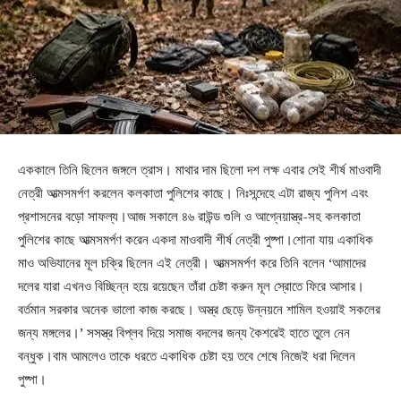
এককালে তিনি ছিলেন জঙ্গলে ত্রাস। মাথার দাম ছিলো দশ লক্ষ এবার সেই শীর্ষ মাওবাদী
নেত্রী আত্মসমর্পণ করলেন কলকাতা পুলিশের কাছে। নিঃসন্দেহে এটা রাজ্য পুলিশ এবং
প্রশাসনের বড়ো সাফল্য।আজ সকালে ৪৬ রাউন্ড গুলি ও আগ্নেয়াস্ত্র-সহ কলকাতা
পুলিশের কাছে আত্মসমর্পণ করেন একদা মাওবাদী শীর্ষ নেত্রী পুষ্পা।শোনা যায় একাধিক
মাও অভিযানের মূল চক্রি ছিলেন এই নেত্রী। আত্মসমর্পণ করে তিনি বলেন ‘আমাদের
দলের যারা এখনও বিচ্ছিন্ন হয়ে রয়েছেন তাঁরা চেষ্টা করুন মূল স্রোতে ফিরে আসার।
বর্তমান সরকার অনেক ভালো কাজ করছে। অস্ত্র ছেড়ে উন্নয়নে শামিল হওয়াই সকলের
জন্য মঙ্গলের।’ সসস্ত্র বিপ্লব দিয়ে সমাজ বদলের জন্য কৈশরেই হাতে তুলে নেন
বন্ধুক।বাম আমলেও তাকে ধরতে একাধিক চেষ্টা হয় তবে শেষে নিজেই ধরা দিলেন
পুষ্পা।