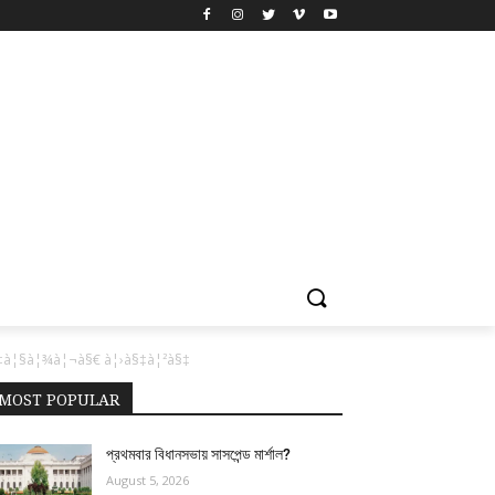
§‡à¦§à¦¾à¦¬à§€ à¦›à§‡à¦²à§‡
MOST POPULAR
প্রথমবার বিধানসভায় সাসপেন্ড মার্শাল?
August 5, 2026