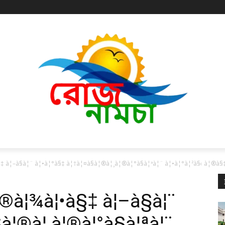
à¦–à§à¦¨ à¦•à¦°à§‡ à¦†à¦¤à§à¦®à¦¸à¦®à¦°à§à¦ªà¦¨ à¦•à¦°à¦²à§‹ à¦®à
¦®à¦¾à¦•à§‡ à¦–à§à¦¨
à¦®à¦¸à¦®à¦°à§à¦ªà¦¨