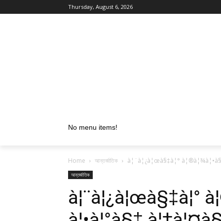
Thursday, August 6, 2026
No menu items!
Home
আন্তর্জাতিক
à¦¨à¦¿à¦œà§‡à¦° à¦®à¦¾à¦•à§‡ 
আন্তর্জাতিক
à¦¨à¦¿à¦œà§‡à¦° à
à¦•à¦°à§‡ à¦†à¦¤à§