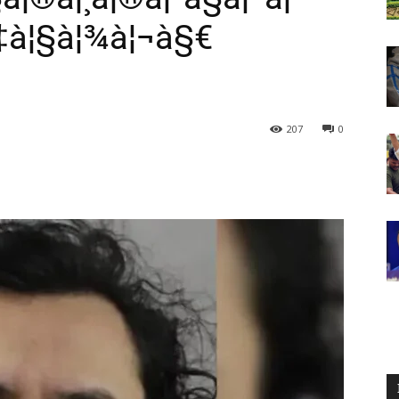
§‡à¦§à¦¾à¦¬à§€
207
0