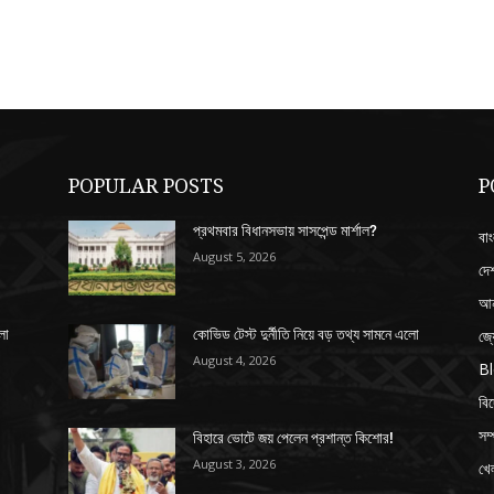
POPULAR POSTS
P
প্রথমবার বিধানসভায় সাসপেন্ড মার্শাল?
বাং
August 5, 2026
দে
আন
জ্
লো
কোভিড টেস্ট দুর্নীতি নিয়ে বড় তথ্য সামনে এলো
August 4, 2026
B
বি
সম্
বিহারে ভোটে জয় পেলেন প্রশান্ত কিশোর!
August 3, 2026
খেল