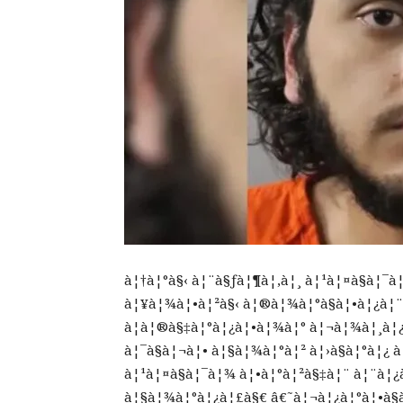
à¦†à¦°à§‹ à¦¨à§ƒà¦¶à¦‚à¦¸ à¦¹à¦¤à§à¦¯à
à¦¥à¦¾à¦•à¦²à§‹ à¦®à¦¾à¦°à§à¦•à¦¿à¦¨ à
à¦à¦®à§‡à¦°à¦¿à¦•à¦¾à¦° à¦¬à¦¾à¦¸à¦¿à
à¦¯à§à¦¬à¦• à¦§à¦¾à¦°à¦² à¦›à§à¦°à¦¿
à¦¹à¦¤à§à¦¯à¦¾ à¦•à¦°à¦²à§‡à¦¨ à¦¨à¦
à¦§à¦¾à¦°à¦¿à¦£à§€ â€˜à¦¬à¦¿à¦°à¦•à§