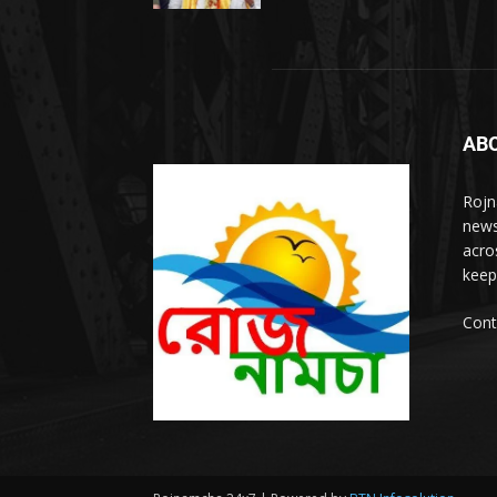
AB
Rojn
news
acro
keep
Cont