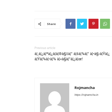
Share
Previous article
à¦¸à¦¿à¦ªà¦¿à¦à¦®à§‡à¦° à¦šà¦¾à¦° à¦•à§‹à¦Ÿà¦¿
à¦Ÿà¦¾à¦•à¦¾ à¦«à§à¦°à¦¿à¦œ!
Rojmancha
https://rojnamcha.in