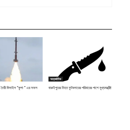
আন্তর্জাতিক
তে তৈরী মিসাইল “কুশা ” এর সফল
বারুইপুরের নিহত ফুটবলারের পরিবারের পাশে মুখ্যমন্ত্রী!