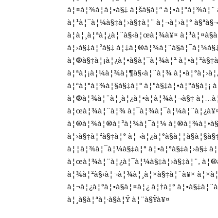
à¦¤à¦¾à¦à¦•à§‡ à¦šà§à¦ª à¦•à¦°à¦¾à¦
à¦¹à¦¯à¦¼à§‡à¦›à§‡à¦¨ à¦¬à¦›à¦° à§ªà§¬
à¦à¦¸à¦ªà¦¿à¦¨à§‹à¦œà¦¾à¥¤ à¦¹à¦¤à§
à¦›à§‡à¦²à§‡ à¦‡à¦®à¦¾à¦¨à§à¦¯à¦¼à§‡
à¦®à§‡à¦¡à¦¿à¦•à§à¦¯à¦¾à¦² à¦•à¦²à§‡à
à¦ªà¦¡à¦¼à¦¾à¦¶à§‹à¦¨à¦¾ à¦•à¦°à¦›à
à¦ªà¦°à¦¾à¦§à§‡à¦° à¦°à§‡à¦•à¦°à§à¦¡
à¦®à¦¾à¦¨à¦¸à¦¿à¦•à¦­à¦¾à¦¬à§‡ à¦…à¦¸à
à¦œà¦¾à¦¨à¦¾ à¦¯à¦¾à¦¯à¦¼à¦¨à¦¿à¥¤ 
à¦®à¦¾à¦®à¦²à¦¾à¦¯à¦¼ à¦®à¦¾à¦•à§‡ à
à¦›à§‡à¦²à§‡à¦° à¦¬à¦¿à¦°à§à¦¦à§à¦§à
à¦¦à¦¾à¦¯à¦¼à§‡à¦° à¦•à¦°à§‡à¦›à§‡ à
à¦œà¦¾à¦¨à¦¿à¦¯à¦¼à§‡à¦›à§‡à¦¨, à¦®à
à¦¾à¦²à§‹à¦¬à¦¾à¦¸à¦¤à§‡à¦¨à¥¤ à¦¤à¦¬
à¦¬à¦¿à¦°à¦•à§à¦¤à¦¿ à¦†à¦° à¦•à§‡à¦¨à
à¦¸à§à¦ªà¦·à§à¦Ÿ à¦¨à§Ÿà¥¤