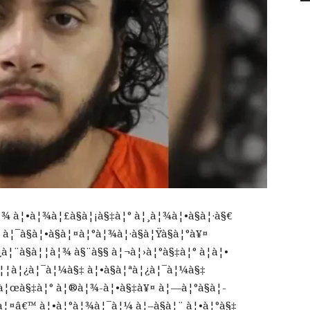
¦¾ à¦•à¦¾à¦£à§à¦¡à§‡à¦° à¦¸à¦¾à¦•à§à¦·à§€
¦¯à§à¦•à§à¦¤à¦°à¦¾à¦·à§à¦Ÿà§à¦°à¥¤
¦¨à§à¦¦à¦¾ à§¨à§§ à¦¬à¦›à¦°à§‡à¦° à¦à¦•
 à¦¦à¦¿à¦¯à¦¼à§‡ à¦•à§à¦ªà¦¿à¦¯à¦¼à§‡
¿à¦œà§‡à¦° à¦®à¦¾-à¦•à§‡à¥¤ à¦—à¦°à§à¦­
à¦¤â€™ à¦•à¦°à¦¾à¦¯à¦¼ à¦–à§à¦¨ à¦•à¦°à§‡