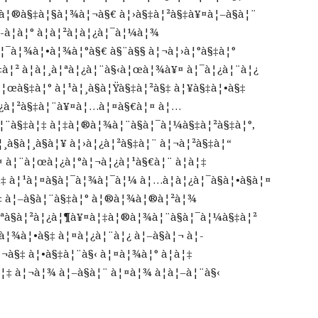
¨ à¦®à§‡à¦§à¦¾à¦¬à§€ à¦›à§‡à¦²à§‡à¥¤à¦–à§à¦¨
-à¦à¦° à¦à¦²à¦­à¦¿à¦¯à¦¼à¦¾
à¦¯à¦¾à¦•à¦¾à¦°à§€ à§¨à§§ à¦¬à¦›à¦°à§‡à¦°
à¦² à¦à¦¸à¦ªà¦¿à¦¨à§‹à¦œà¦¾à¥¤ à¦¯à¦¿à¦¨à¦¿
¦œà§‡à¦° à¦¹à¦¸à§à¦Ÿà§‡à¦²à§‡ à¦¥à§‡à¦•à§‡
¦¿à¦²à§‡à¦¨à¥¤à¦…à¦¤à§€à¦¤ à¦…
 à¦¨à§‡à¦‡ à¦‡à¦®à¦¾à¦¨à§à¦¯à¦¼à§‡à¦²à§‡à¦°,
§à¦¸à§à¦¥ à¦›à¦¿à¦²à§‡à¦¨ à¦¬à¦²à§‡à¦“
à¦¨à¦œà¦¿à¦°à¦¬à¦¿à¦¹à§€à¦¨ à¦à¦‡
¦¹à¦¤à§à¦¯à¦¾à¦¯à¦¼ à¦…à¦­à¦¿à¦¯à§à¦•à§à¦¤
§‡ à¦–à§à¦¨à§‡à¦° à¦®à¦¾à¦®à¦²à¦¾
¦ªà§à¦²à¦¿à¦¶à¥¤à¦‡à¦®à¦¾à¦¨à§à¦¯à¦¼à§‡à¦²
¦¾à¦•à§‡ à¦¤à¦¿à¦¨à¦¿ à¦–à§à¦¬ à¦­
à§‡ à¦•à§‡à¦¨à§‹ à¦¤à¦¾à¦° à¦à¦‡
¦‡ à¦¬à¦¾ à¦–à§à¦¨ à¦¤à¦¾ à¦à¦–à¦¨à§‹