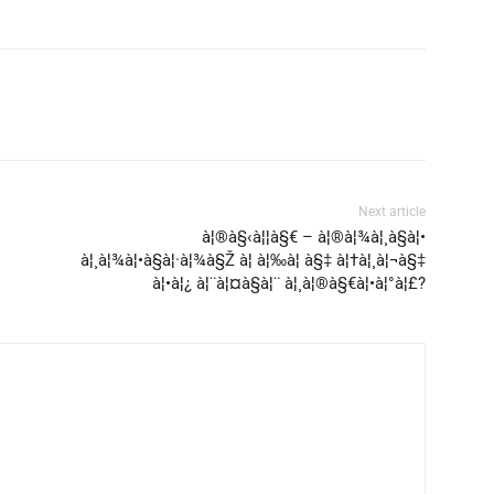
Next article
à¦®à§‹à¦¦à§€ – à¦®à¦¾à¦¸à§à¦•
à¦¸à¦¾à¦•à§à¦·à¦¾à§Ž à¦ à¦‰à¦ à§‡ à¦†à¦¸à¦¬à§‡
à¦•à¦¿ à¦¨à¦¤à§à¦¨ à¦¸à¦®à§€à¦•à¦°à¦£?