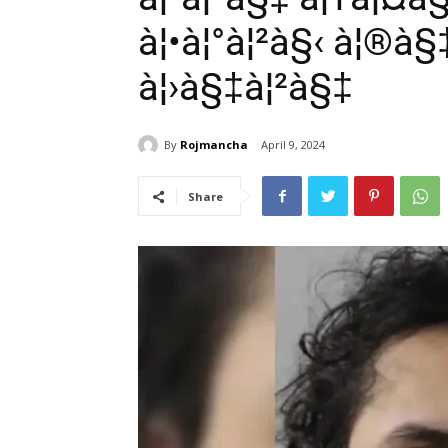
à¦•à¦°à¦²à§‹ à¦®à
à¦›à§‡à¦²à§‡
By
Rojmancha
April 9, 2024
Share