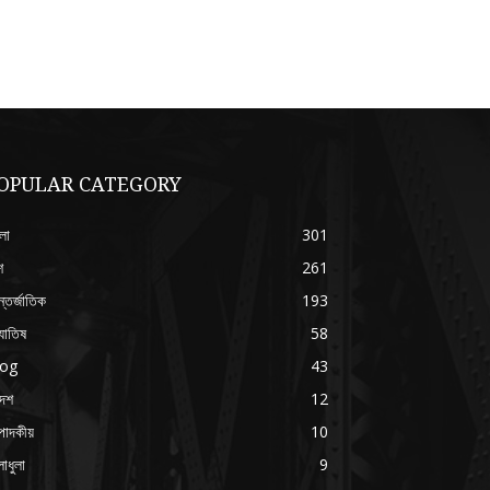
OPULAR CATEGORY
লা
301
শ
261
্তর্জাতিক
193
যোতিষ
58
log
43
দেশ
12
পাদকীয়
10
াধুলা
9