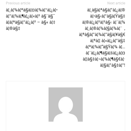
Previous article
Next article
à¦¸à¦¾à¦ªà§à¦¤à¦¾à¦¹à¦¿à¦•
à¦¸à§à¦ªà§à¦°à¦¿à¦®
à¦°à¦¾à¦¶à¦¿à¦«à¦² à§¨à§¯
à¦•à§‹à¦°à§à¦Ÿà§‡
à¦à¦ªà§à¦°à¦¿à¦² – à§« à¦‡
à¦®à¦¿à¦²à¦²à§‹ à¦¨à¦¾
à¦®à§‡
à¦¸à¦®à¦¾à¦§à¦¾à¦¨ ,
à¦ªà§à¦°à¦¾à¦°à§à¦¥à§€
à¦ªà¦¦ à¦«à¦¿à¦°à§‡
à¦ªà¦¾à¦“à§Ÿà¦¾ à¦…
à¦¨à¦¿à¦¶à§à¦šà¦¿à¦¤
à¦¦à§‡à¦¬à¦¾à¦¶à§€à¦·
à¦§à¦°à§‡à¦°!