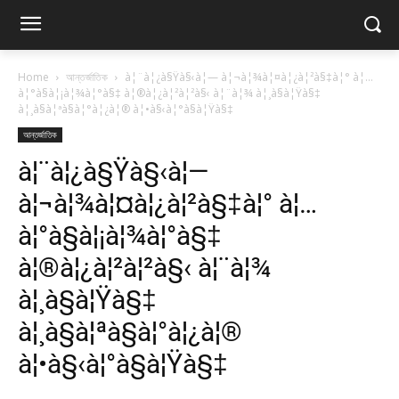
Home
আন্তর্জাতিক
à¦¨à¦¿à§Ÿà§‹à¦— à¦¬à¦¾à¦¤à¦¿à¦²à§‡à¦° à¦…
à¦°à§à¦¡à¦¾à¦°à§‡ à¦®à¦¿à¦²à¦²à§‹ à¦¨à¦¾ à¦¸à§à¦Ÿà§‡
à¦¸à§à¦ªà§à¦°à¦¿à¦® à¦•à§‹à¦°à§à¦Ÿà§‡
আন্তর্জাতিক
à¦¨à¦¿à§Ÿà§‹à¦—
à¦¬à¦¾à¦¤à¦¿à¦²à§‡à¦° à¦…
à¦°à§à¦¡à¦¾à¦°à§‡
à¦®à¦¿à¦²à¦²à§‹ à¦¨à¦¾
à¦¸à§à¦Ÿà§‡
à¦¸à§à¦ªà§à¦°à¦¿à¦®
à¦•à§‹à¦°à§à¦Ÿà§‡