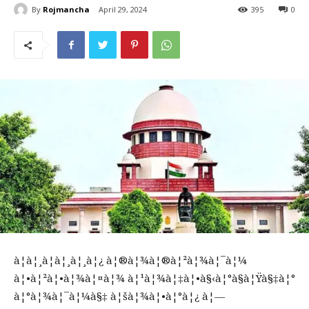
By
Rojmancha
April 29, 2024
395
0
à¦à¦¸à¦à¦¸à¦¸à¦¿ à¦®à¦¾à¦®à¦²à¦¾à¦¯à¦¼
à¦•à¦²à¦•à¦¾à¦¤à¦¾ à¦¹à¦¾à¦‡à¦•à§‹à¦°à§à¦Ÿà§‡à¦°
à¦°à¦¾à¦¯à¦¼à§‡ à¦šà¦¾à¦•à¦°à¦¿ à¦—