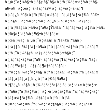
à¦¿à¦¯à¦¼à§‡à¦›à§‡ à§¨à§« à¦¹à¦¾à¦œà¦¾à¦° à§­
à§«à§¨ à¦œà¦¨à§‡à¦°à¥¤ à¦¨à¦¾à¦–à§à¦¶
à¦›à¦¿à¦²à§‹ à¦°à¦¾à¦œà§à¦¯ à¦¸à¦°à¦•à¦¾à¦°à¥¤
à¦¸à§à¦¬à¦¾à¦­à¦¾à¦¬à¦¿à¦• à¦­à¦¾à¦¬à§‡à¦‡
à¦¹à¦¾à¦‡à¦•à§‹à¦°à§à¦Ÿà§‡à¦° à¦°à¦¾à¦¯à¦¼à¦•à§‡
à¦šà§à¦¯à¦¾à¦²à§‡à¦žà§à¦œ
à¦œà¦¾à¦¨à¦¿à¦¯à¦¼à§‡ à¦¶à§€à¦°à§à¦·
à¦†à¦¦à¦¾à¦²à¦¤à§‡à¦° à¦¦à§à¦¬à¦¾à¦°à¦¸à§à¦¥
à¦¹à¦¯à¦¼à§‡à¦›à§‡ à¦°à¦¾à¦œà§à¦¯
à¦¸à¦°à¦•à¦¾à¦°à¥¤ à¦ªà¦¾à¦¶à¦¾à¦ªà¦¾à¦¶à¦¿
à¦¸à¦™à§à¦—à§‡ à¦¶à§€à¦°à§à¦·
à¦†à¦¦à¦¾à¦²à¦¤à§‡à¦° à¦¦à§à¦¬à¦¾à¦°à¦¸à§à¦¥
à¦à¦¸à¦à¦¸à¦¸à¦¿ à¦“ à¦®à¦§à§à¦¯
à¦¶à¦¿à¦•à§à¦·à¦¾ à¦ªà¦°à§à¦·à¦¦à¦“à¥¤ à¦†à¦œ
à¦ªà§à¦°à¦§à¦¾à¦¨ à¦¬à¦¿à¦šà¦¾à¦°à¦ªà¦¤à¦¿à¦°
à¦à¦œà¦²à¦¾à¦¸à§‡à¦‡ à¦¹à¦¯à¦¼
à¦®à¦¾à¦®à¦²à¦¾à¦° à¦¶à§à¦¨à¦¾à¦¨à¦¿à¥¤