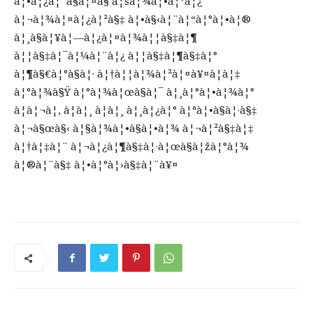
à¦•à¦¿à¦¨à§à¦¤à§ à¦šà¦¾à¦•à¦°à¦¿
à¦¬à¦¾à¦¤à¦¿à¦²à§‡ à¦•à§‹à¦¨à¦“à¦°à¦•à¦®
à¦¸à§à¦¥à¦—à¦¿à¦¤à¦¾à¦¦à§‡à¦¶
à¦¦à§‡à¦¯à¦¼à¦¨à¦¿ à¦¦à§‡à¦¶à§‡à¦°
à¦¶à§€à¦°à§à¦· à¦†à¦¦à¦¾à¦²à¦¤à¥¤à¦à¦‡
à¦°à¦¾à§Ÿ à¦°à¦¾à¦œà§à¦¯ à¦¸à¦°à¦•à¦¾à¦°
à¦à¦¬à¦‚ à¦à¦¸ à¦à¦¸ à¦¸à¦¿à¦° à¦ªà¦•à§à¦·à§‡
à¦¬à§œà§‹ à¦§à¦¾à¦•à§à¦•à¦¾ à¦¬à¦²à§‡à¦‡
à¦†à¦‡à¦¨ à¦¬à¦¿à¦¶à§‡à¦·à¦œà§à¦žà¦°à¦¾
à¦®à¦¨à§‡ à¦•à¦°à¦›à§‡à¦¨à¥¤