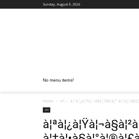
Sunday, August 9, 2026
No menu items!
Home
দেশ
à¦ªà¦¿à¦Ÿà¦¬à§à¦²à§‡à¦° à¦†à¦•à§à
দেশ
à¦ªà¦¿à¦Ÿà¦¬à§à¦²
à¦†à¦•à§à¦°à¦®à¦£