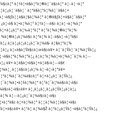
²à§‡à¦° à¦†à¦•à§à¦°à¦®à¦¨à§‡à¦° à¦–à¦¬à¦°
¦­à¦¿à¦¨à§à¦¨ à¦ªà§à¦°à¦¾à¦¨à§à¦¤
à¦¬à§ƒà¦¦à§à¦§à¦¾à¦° à¦®à§ƒà¦¤à§à¦¯à§à¦°
¿à¦›à§ à¦•à¦¾à¦² à¦†à¦—à§‡ à¦à¦¬à¦¾à¦°
à§à¦¤à¦¿à¦° à¦‰à¦ªà¦° à¦¹à¦¾à¦®à¦²à¦¾
à¦¾à¦®à¦¡à¦¼à§‡ à¦ªà¦¾ à¦–à§à¦¬à¦²à§‡
à¦¿ à¦­à¦¿à¦¡à¦¿à¦¯à¦¼à§‹ à¦§à¦°à¦¾
à¦­à¦¿ à¦«à§à¦Ÿà§‡à¦œà§‡à¥¤ à¦˜à¦Ÿà¦¨à¦¾à¦Ÿà¦¿
 à¦¬à§à¦°à¦¾à¦°à¦¿ à¦à¦²à¦¾à¦•à¦¾à¦¯à¦¼ à¦—
¿ à¥¤ à¦­à§à¦•à§à¦¤à¦­à§‹à¦—à§€
à¦¼à¦¸ à¦¦à§‡à¦¡à¦¼ à¦¬à¦›à¦°à¥¤
à¦ªà¦¾à¦¯à¦¼à§‡à¦° à¦¤à¦¿à¦¨à¦Ÿà¦¿
¦¯à¦¾à¦•à¦šà¦¾à¦° à¦¹à¦¯à¦¼à§‡à¦›à§‡
§‡à¦›à§‡à¥¤ à¦¸à¦¿à¦¸à¦¿à¦Ÿà¦¿à¦­à¦¿
–à¦¾ à¦—à¦¿à¦¯à¦¼à§‡à¦›à§‡
à¦•à¦°à§‡ à¦¤à¦¾à¦° à¦¦à¦¾à¦¦à§à¦•à§‡
à¦¤à§‡à¥¤ à¦¹à¦ à¦¾à§Ž à¦ªà¦¿à¦Ÿà¦¬à§à¦²à¦Ÿà¦¿