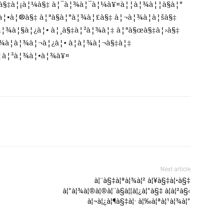
¦¤à§‡à¦¡à¦¼à§‡ à¦¯à¦¾à¦¯à¦¼à¥¤à¦¦à¦¾à¦¦à§à¦°
à¦•à¦®à§‡ à¦ªà§à¦°à¦¾à¦£à§‡ à¦¬à¦¾à¦à¦šà§‡
•à¦¾à¦§à¦¿à¦• à¦¸à§‡à¦²à¦¾à¦‡ à¦ªà§œà§‡à¦›à§‡
¾à¦­à¦¾à¦¬à¦¿à¦• à¦­à¦¾à¦¬à§‡à¦‡
¦à¦²à¦¾à¦•à¦¾à¥¤
Next article
à¦¨à§‡à¦ªà¦¾à¦² à¦¥à§‡à¦•à§‡
à¦°à¦¾à¦®à¦®à¦¨à§à¦¦à¦¿à¦°à§‡ à¦à¦²à§‹
à¦¬à¦¿à¦¶à§‡à¦· à¦‰à¦ªà¦¹à¦¾à¦°