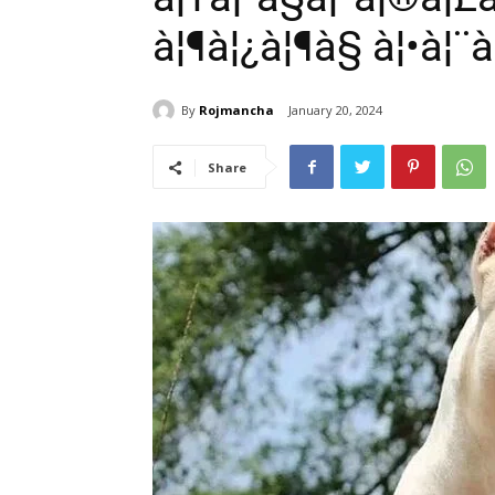
à¦¶à¦¿à¦¶à§ à¦•à¦¨
By
Rojmancha
January 20, 2024
Share