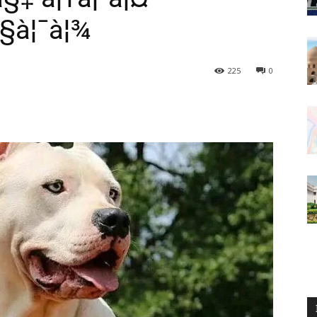
à§à¦¯à¦¾
225
0