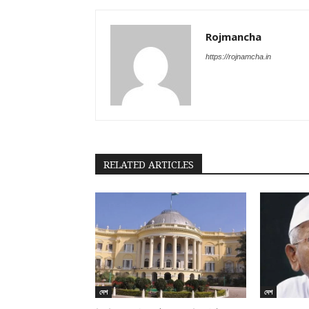
Rojmancha
https://rojnamcha.in
RELATED ARTICLES
দেশ
দেশ