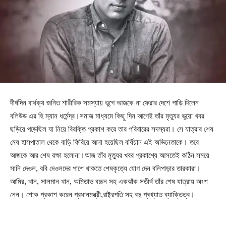
দীর্ঘদিন বার্ধক্য জনিত শারীরিক সমস্যায় ভুগে আজকে না ফেরার দেশে পাড়ি দিলেন
বলিউড এর হি ম্যান ধর্মেন্দ্র।সমাজ মাধ্যমে কিছু দিন আগেই তাঁর মৃত্যুর ভুয়ো খবর
ছড়িয়ে পড়েছিল যা নিয়ে বিরক্তি প্রকাশ করে তার পরিবারের সদস্যরা। সে যাত্রার শেষ
মেষ হাসপাতাল থেকে বাড়ি ফিরিয়ে আনা হয়েছিল বর্ষিয়ান এই অভিনেতাকে। তবে
আজকে আর শেষ রক্ষা হলোনা।আজ তাঁর মৃত্যুর খবর প্রকাশ্যে আসতেই কঠিন সময়ে
সানি দেওল, ববি দেওলদের পাশে থাকতে শেষকৃত্যে যোগ দেন বলিপাড়ার তারকারা।
আমির, খান, সালমান খান, অমিতাভ বচ্চন সহ একঝাঁক সতীর্থ তাঁর শেষ যাত্রায় অংশ
নেন। শোক প্রকাশ করেন প্রধানমন্ত্রী,রাষ্ট্রপতি সহ বহু প্ৰখ্যাত ব্যাক্তিত্ব।