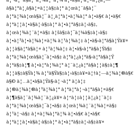
à§à¦°à¦¸à§à¦¤à¦¦à§‡à¦° à¦œà¦¨à§à¦¯
à¦°à¦¾à¦œà§à¦¯ à¦¸à¦°à¦•à¦¾à¦° à¦•à§€ à¦•à§€
à¦ªà¦¦à¦•à§à¦·à§‡à¦ª à¦•à¦°à§‡à¦›à§‡,
à¦œà¦¾à¦¨à¦¤à§‡ à¦šà§‡à¦¯à¦¼à§‡à¦›à§‡
à¦•à¦²à¦•à¦¾à¦¤à¦¾ à¦¹à¦¾à¦‡ à¦•à§‹à¦°à§à¦Ÿà¥¤
à¦¦à§à¦°à§à¦¤ à¦¹à¦¾à¦‡ à¦•à§‹à¦°à§à¦Ÿà§‡
à¦°à¦¾à¦œà§à¦¯à¦•à§‡ à¦°à¦¿à¦ªà§‹à¦°à§à¦Ÿ
à¦ªà§‡à¦¶ à¦•à¦°à¦¾à¦° à¦¨à¦¿à¦°à§à¦¦à§‡à¦¶
à¦¦à§‡à§Ÿà¦¾ à¦¹à§Ÿà§‡à¦›à§‡à¥¤à¦†à¦—à¦¾à¦®à§€
à§© à¦…à¦•à§à¦Ÿà§‹à¦¬à¦° à¦à¦‡
à¦®à¦¾à¦®à¦²à¦¾à¦° à¦ªà¦°à¦¬à¦°à§à¦¤à§€
à¦¶à§à¦¨à¦¾à¦¨à¦¿à¥¤ à¦“à¦‡à¦¦à¦¿à¦¨à¦‡
à¦°à¦¾à¦œà§à¦¯à¦•à§‡ à¦œà¦¾à¦¨à¦¾à¦¤à§‡
à¦¹à¦¬à§‡ à¦¤à¦¾à¦°à¦¾ à¦•à§€ à¦•à§€
à¦ªà¦¦à¦•à§à¦·à§‡à¦ª à¦•à¦°à§‡à¦›à§‡à¥¤