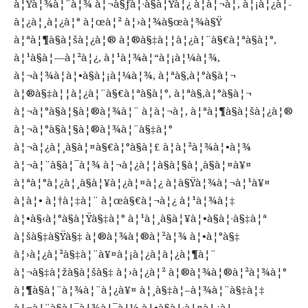
à¦Ÿà¦¾à¦¨à¦¾ à¦¬à§ƒà¦·à§à¦Ÿà¦¿ à¦à¦¬à¦‚ à¦¡à¦¿à¦­
à¦¿à¦¸à¦¿à¦° à¦œà¦² à¦›à¦¾à§œà¦¾à§Ÿ
à¦ªà¦¶à§à¦šà¦¿à¦® à¦®à§‡à¦¦à¦¿à¦¨à§€à¦ªà§à¦°,
à¦¹à§à¦—à¦²à¦¿, à¦¹à¦¾à¦“à¦¡à¦¼à¦¾,
à¦¬à¦¾à¦à¦•à§à¦¡à¦¼à¦¾, à¦ªà§‚à¦°à§à¦¬
à¦®à§‡à¦¦à¦¿à¦¨à§€à¦ªà§à¦°, à¦ªà§‚à¦°à§à¦¬
à¦¬à¦°à§à¦§à¦®à¦¾à¦¨ à¦à¦¬à¦‚ à¦ªà¦¶à§à¦šà¦¿à¦®
à¦¬à¦°à§à¦§à¦®à¦¾à¦¨à§‡à¦°
à¦¬à¦¿à¦¸à§à¦¤à§€à¦°à§à¦£ à¦à¦²à¦¾à¦•à¦¾
à¦¬à¦¨à§à¦¯à¦¾ à¦¬à¦¿à¦¦à§à¦§à¦¸à§à¦¤à¥¤
à¦ªà¦°à¦¿à¦¸à§à¦¥à¦¿à¦¤à¦¿ à¦­à§Ÿà¦¾à¦¬à¦¹à¥¤
à¦à¦• à¦†à¦‡à¦¨ à¦œà§€à¦¬à¦¿ à¦¹à¦¾à¦‡
à¦•à§‹à¦°à§à¦Ÿà§‡à¦° à¦¹à¦¸à§à¦¥à¦•à§à¦·à§‡à¦ª
à¦šà§‡à§Ÿà§‡ à¦®à¦¾à¦®à¦²à¦¾ à¦•à¦°à§‡
à¦›à¦¿à¦²à§‡à¦¨à¥¤à¦¡à¦¿à¦­à¦¿à¦¶à¦¨
à¦¬à§‡à¦žà§à¦šà§‡ à¦›à¦¿à¦² à¦®à¦¾à¦®à¦²à¦¾à¦°
à¦¶à§à¦¨à¦¾à¦¨à¦¿à¥¤ à¦¸à§‡à¦–à¦¾à¦¨à§‡à¦‡
à¦¬à¦¨à§à¦¯à¦¾à¦¯à¦¼ à¦•à§à¦·à¦¤à¦¿à¦—