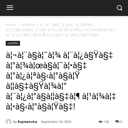
Home
আন্তর্জাতিক
à¦¬à¦¨à§à¦¯à¦¾ à¦¨à¦¿à§Ÿà§‡
à¦°à¦¾à¦œà§à¦¯à¦•à§‡ à¦°à¦¿à¦ªà§‹à¦°à§à¦Ÿ à¦¦à§‡à§Ÿà¦¾à¦°
à¦¨à¦¿à¦°à§à¦¦à§‡à¦¶ à¦¹à¦¾à¦‡ à¦•à§‹à¦°à§à¦Ÿà§‡!
আন্তর্জাতিক
à¦¬à¦¨à§à¦¯à¦¾ à¦¨à¦¿à§Ÿà§‡
à¦°à¦¾à¦œà§à¦¯à¦•à§‡
à¦°à¦¿à¦ªà§‹à¦°à§à¦Ÿ
à¦¦à§‡à§Ÿà¦¾à¦°
à¦¨à¦¿à¦°à§à¦¦à§‡à¦¶ à¦¹à¦¾à¦‡
à¦•à§‹à¦°à§à¦Ÿà§‡!
By
Rojmancha
September 26, 2024
152
0