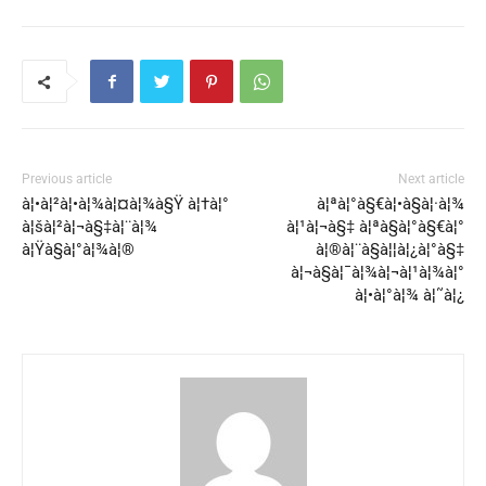
Previous article
Next article
à¦•à¦²à¦•à¦¾à¦¤à¦¾à§Ÿ à¦†à¦°
à¦ªà¦°à§€à¦•à§à¦·à¦¾
à¦šà¦²à¦¬à§‡à¦¨à¦¾
à¦¹à¦¬à§‡ à¦ªà§à¦°à§€à¦°
à¦Ÿà§à¦°à¦¾à¦®
à¦®à¦¨à§à¦¦à¦¿à¦°à§‡
à¦¬à§à¦¯à¦¾à¦¬à¦¹à¦¾à¦°
à¦•à¦°à¦¾ à¦˜à¦¿