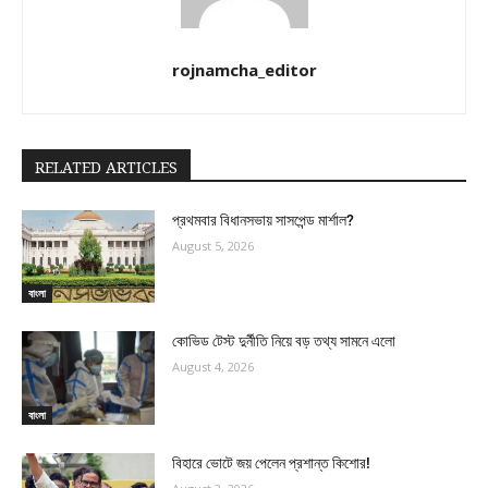
rojnamcha_editor
RELATED ARTICLES
প্রথমবার বিধানসভায় সাসপেন্ড মার্শাল?
August 5, 2026
বাংলা
কোভিড টেস্ট দুর্নীতি নিয়ে বড় তথ্য সামনে এলো
August 4, 2026
বাংলা
বিহারে ভোটে জয় পেলেন প্রশান্ত কিশোর!