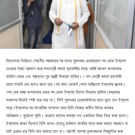
বিধানসভা নির্বাচনে শোচনীয় পরাজয়ের পর দলের পুরসভার চেয়ারম্যান পদ থেকে ইস্তফা
দেওয়ার ইচ্ছা প্রকাশ করে দলনেত্রী মমতা ব্যানার্জির কাছে আর্জি জানান কলকাতার
বর্তমান মেয়র এবং প্রাক্তন পুর মন্ত্রী ফিরহাদ হাকিম।। দল নেত্রী মমতা ব্যানার্জি
তাতে সম্মতি দেন বলেও জানা যায়।গত কাল থেকেই শোনা যাচ্ছিলো ইস্তফার জল্পনা।
শেষ মেষ আজ কলকাতার মেয়র পদ থেকে ইস্তফা দিলেন ফিরহাদ হাকিম।শুক্রবার
সকালের দিকেই স্পষ্ট হয়ে যায় তা। তিনি পুরসভার চেয়ারপার্সনের হাতে তুলে দেন ইস্তফা
পত্র।ইস্তফার পর সাংবাদিক সম্মেলন করে তিনি নিজের অতীত দিনের কাজের
অভিজ্ঞতা। পুরোনো স্মৃতি। করোনা কালের সমস্যা সহ একাধিক বিষয় নিয়ে কথা বলেন।
ইস্তফার কারন হিসেবে তিনি বলেন যেহেতু বর্তমানে দাপটের সাথে কাজ করতে পারছেন না
তাই চেয়ার ধরে তিনি বসে থাকতে চান না। আগেই অবশ্য সন্মানজনক নিষ্কৃতির কথা